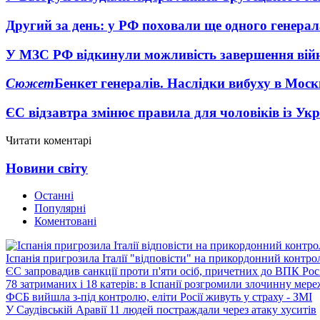
Другий за день: у РФ поховали ще одного генерал
У МЗС РФ відкинули можливість завершення вій
Сюжет
Бенкет генералів. Наслідки вибуху в Моск
ЄС відзавтра змінює правила для чоловіків із Ук
Читати коментарі
Новини світу
Останні
Популярні
Коментовані
Іспанія пригрозила Італії "відповісти" на прикордонний контро
ЄС запровадив санкції проти п'яти осіб, причетних до ВПК Росі
78 затриманих і 18 катерів: в Іспанії розгромили злочинну мер
ФСБ вийшла з-під контролю, еліти Росії живуть у страху - ЗМІ
У Саудівській Аравії 11 людей постраждали через атаку хуситів