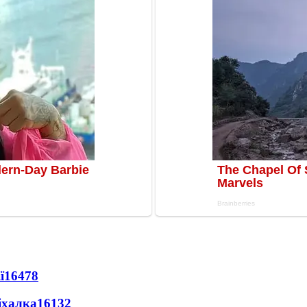
ї
16478
іхалка
16132