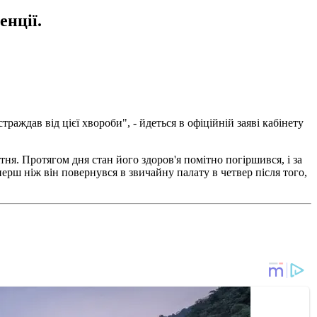
енції.
раждав від цієї хвороби", - йдеться в офіційній заяві кабінету
тня. Протягом дня стан його здоров'я помітно погіршився, і за
 перш ніж він повернувся в звичайну палату в четвер після того,