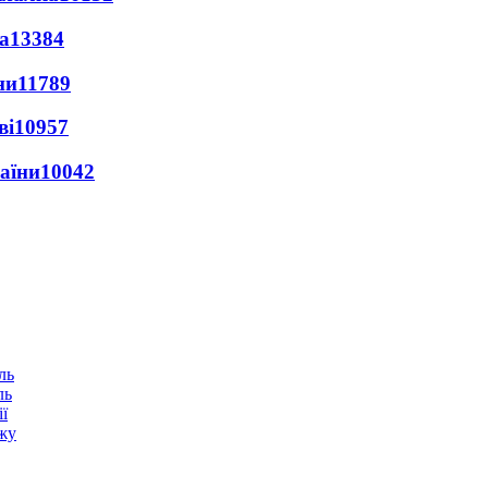
а
13384
ни
11789
ві
10957
раїни
10042
ль
ї
ежу