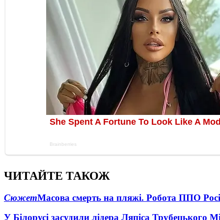
ЧИТАЙТЕ ТАКОЖ
Сюжет
Масова смерть на пляжі. Робота ППО Росі
У Білорусі засудили лідера Ляпіса Трубецького М