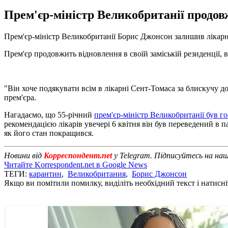
Прем'єр-міністр Великобританії продовж
Прем'єр-міністр Великобританії Борис Джонсон залишив лікарн
Прем'єр продовжить відновлення в своїй заміській резиденції, в
"Він хоче подякувати всім в лікарні Сент-Томаса за блискучу доп
прем'єра.
Нагадаємо, що 55-річний
прем'єр-міністр Великобританії був г
рекомендацією лікарів увечері 6 квітня він був переведений в п
як його стан покращився.
Новини від
Корреспондент.net
у Telegram. Підписуйтесь на на
Читайте Korrespondent.net в Google News
ТЕГИ:
карантин
,
Великобритания
,
Борис Джонсон
Якщо ви помітили помилку, виділіть необхідний текст і натисніт