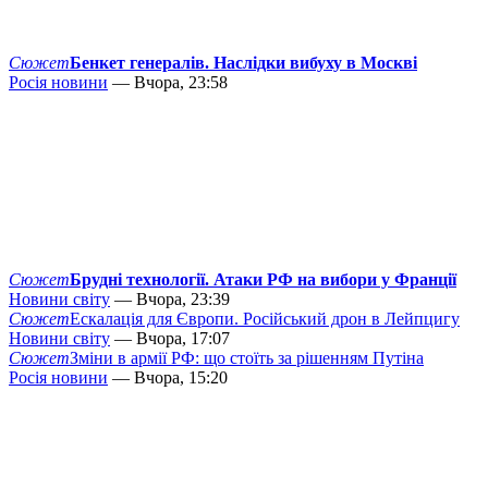
Сюжет
Бенкет генералів. Наслідки вибуху в Москві
Росія новини
— Вчора, 23:58
Сюжет
Брудні технології. Атаки РФ на вибори у Франції
Новини світу
— Вчора, 23:39
Сюжет
Ескалація для Європи. Російський дрон в Лейпцигу
Новини світу
— Вчора, 17:07
Сюжет
Зміни в армії РФ: що стоїть за рішенням Путіна
Росія новини
— Вчора, 15:20