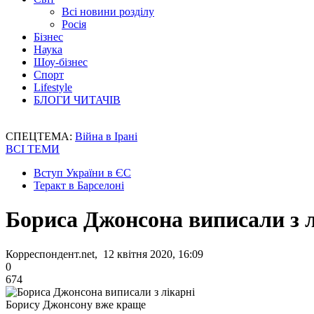
Всі новини розділу
Росія
Бізнес
Наука
Шоу-бізнес
Спорт
Lifestyle
БЛОГИ ЧИТАЧІВ
СПЕЦТЕМА:
Війна в Ірані
ВСІ ТЕМИ
Вступ України в ЄС
Теракт в Барселоні
Бориса Джонсона виписали з л
Корреспондент.net, 12 квітня 2020, 16:09
0
674
Борису Джонсону вже краще