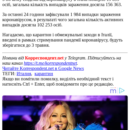
осіб, загальна кількість випадків зараження досягла 156 363.
За останні 24 години зафіксували 1 984 випадки зараження
коронавірусом, в результаті чого загальна кількість активних
випадків досягла 102 253 осіб.
Нагадаємо, що карантин і обмежувальні заходи в Італії,
введені в рамках стримування пандемії коронавірусу, будуть
зберігатися до 3 травня.
Новини від
Корреспондент.net
у Telegram. Підписуйтесь на
наш канал
https://t.me/korrespondentnet
.
Читайте Korrespondent.net в Google News
ТЕГИ:
Италия
,
карантин
Якщо ви помітили помилку, виділіть необхідний текст і
натисніть Ctrl + Enter, щоб повідомити про це редакцію.