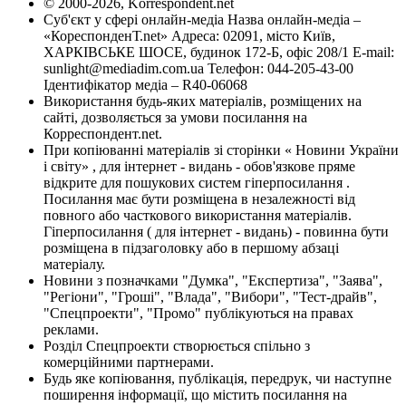
© 2000-2026, Korrespondent.net
Суб'єкт у сфері онлайн-медіа Назва онлайн-медіа –
«КореспонденТ.net» Адреса: 02091, місто Київ,
ХАРКІВСЬКЕ ШОСЕ, будинок 172-Б, офіс 208/1 E-mail:
sunlight@mediadim.com.ua
Телефон: 044-205-43-00
Ідентифікатор медіа – R40-06068
Використання будь-яких матеріалів, розміщених на
сайті, дозволяється за умови посилання на
Корреспондент.net.
При копіюванні матеріалів зі сторінки « Новини України
і світу» , для інтернет - видань - обов'язкове пряме
відкрите для пошукових систем гіперпосилання .
Посилання має бути розміщена в незалежності від
повного або часткового використання матеріалів.
Гіперпосилання ( для інтернет - видань) - повинна бути
розміщена в підзаголовку або в першому абзаці
матеріалу.
Новини з позначками "Думка", "Експертиза", "Заява",
"Регіони", "Гроші", "Влада", "Вибори", "Тест-драйв",
"Спецпроекти", "Промо" публікуються на правах
реклами.
Розділ Спецпроекти створюється спільно з
комерційними партнерами.
Будь яке копіювання, публікація, передрук, чи наступне
поширення інформації, що містить посилання на