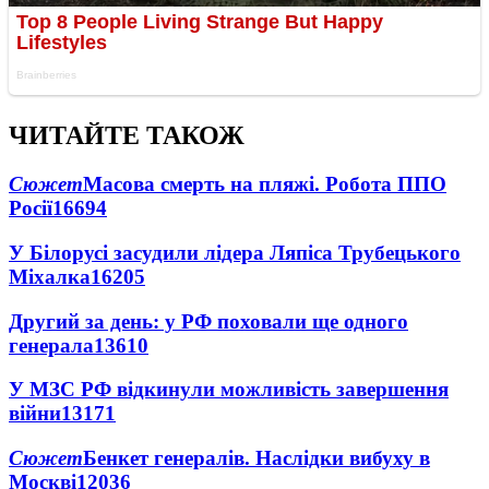
ЧИТАЙТЕ ТАКОЖ
Сюжет
Масова смерть на пляжі. Робота ППО
Росії
16694
У Білорусі засудили лідера Ляпіса Трубецького
Міхалка
16205
Другий за день: у РФ поховали ще одного
генерала
13610
У МЗС РФ відкинули можливість завершення
війни
13171
Сюжет
Бенкет генералів. Наслідки вибуху в
Москві
12036