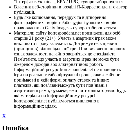
"Інтерфакс-Україна", EPA / UPG, суворо забороняється.
Власник веб-сторінки в розділі Я-Корреспондент є автор
публікації.
Будь-яке копіювання, передрук та відтворення
фотографічних творів та/або аудіовізуальних творів
правовласника Getty Images - суворо забороняється.
Матеріали сайту korrespondent.net призначені для осіб
старше 21 року (21+). Участь в азартних іграх може
викликати ігрову залежність. Дотримуйтесь правил
(принципів) відповідальної гри. При виявленні перших
ознак залежності негайно зверніться до спеціаліста.
Пам'ятайте, що участь в азартних іграх не може бути
джерелом доходів або альтернативою роботі.
Інформаційний ресурс korrespondent.net не проводить
ігри на реальні та/або віртуальні гроші, також сайт не
приймає ні в якій формі оплату ставок та інших
платежів, які пов’язані/можуть бути пов’язані з
азартними іграми, букмекерами чи тоталізаторами. Будь-
які матеріали на інформаційному ресурсі
korrespondent.net публікуються виключно в
інформаційних цілях.
X
Ошибка