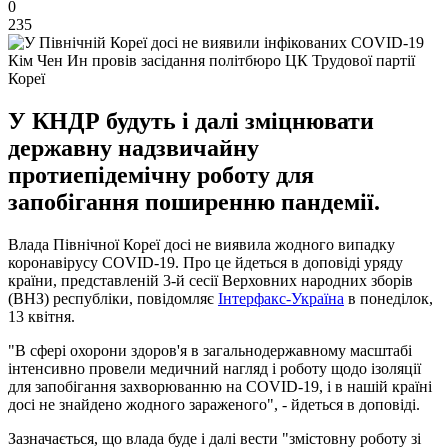
0
235
Кім Чен Ин провів засідання політбюро ЦК Трудової партії
Кореї
У КНДР будуть і далі зміцнювати
державну надзвичайну
протиепідемічну роботу для
запобігання поширенню пандемії.
Влада Північної Кореї досі не виявила жодного випадку
коронавірусу COVID-19. Про це йдеться в доповіді уряду
країни, представленій 3-й сесії Верховних народних зборів
(ВНЗ) республіки, повідомляє
Інтерфакс-Україна
в понеділок,
13 квітня.
"В сфері охорони здоров'я в загальнодержавному масштабі
інтенсивно провели медичний нагляд і роботу щодо ізоляції
для запобігання захворюванню на COVID-19, і в нашій країні
досі не знайдено жодного зараженого", - йдеться в доповіді.
Зазначається, що влада буде і далі вести "змістовну роботу зі