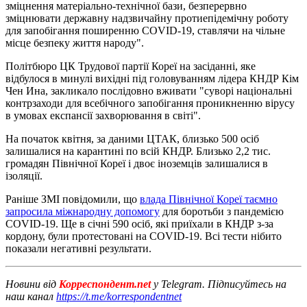
зміцнення матеріально-технічної бази, безперервно
зміцнювати державну надзвичайну протиепідемічну роботу
для запобігання поширенню COVID-19, ставлячи на чільне
місце безпеку життя народу".
Політбюро ЦК Трудової партії Кореї на засіданні, яке
відбулося в минулі вихідні під головуванням лідера КНДР Кім
Чен Ина, закликало послідовно вживати "суворі національні
контрзаходи для всебічного запобігання проникненню вірусу
в умовах експансії захворювання в світі".
На початок квітня, за даними ЦТАК, близько 500 осіб
залишалися на карантині по всій КНДР. Близько 2,2 тис.
громадян Північної Кореї і двоє іноземців залишалися в
ізоляції.
Раніше ЗМІ повідомили, що
влада Північної Кореї таємно
запросила міжнародну допомогу
для боротьби з пандемією
COVID-19. Ще в січні 590 осіб, які приїхали в КНДР з-за
кордону, були протестовані на COVID-19. Всі тести нібито
показали негативні результати.
Новини від
Корреспондент.net
у Telegram. Підписуйтесь на
наш канал
https://t.me/korrespondentnet