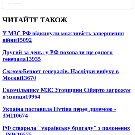
ЧИТАЙТЕ ТАКОЖ
У МЗС РФ відкинули можливість завершення
війни
15092
Другий за день: у РФ поховали ще одного
генерала
13935
Сюжет
Бенкет генералів. Наслідки вибуху в
Москві
13670
Ексочільнику МЗС Угорщини Сійярто загрожує
в'язниця
10964
Україна поставила Путіна перед дилемою -
ЗМІ
10674
РФ створила "українську бригаду" з полонених
- ISW
10575