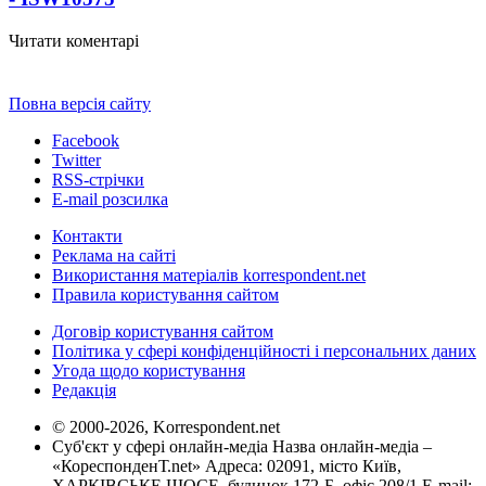
Читати коментарі
Повна версія сайту
Facebook
Twitter
RSS-стрічки
E-mail розсилка
Контакти
Реклама на сайті
Використання матеріалів korrespondent.net
Правила користування сайтом
Договір користування сайтом
Політика у сфері конфіденційності і персональних даних
Угода щодо користування
Редакція
© 2000-2026, Korrespondent.net
Суб'єкт у сфері онлайн-медіа Назва онлайн-медіа –
«КореспонденТ.net» Адреса: 02091, місто Київ,
ХАРКІВСЬКЕ ШОСЕ, будинок 172-Б, офіс 208/1 E-mail: