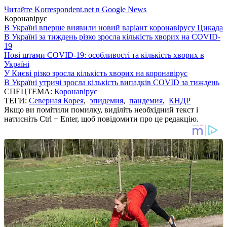
Читайте Korrespondent.net в Google News
Коронавірус
В Україні вперше виявили новий варіант коронавірусу Цикада
В Україні за тиждень різко зросла кількість хворих на COVID-
19
Нові штами COVID-19: особливості та кількість хворих в
Україні
У Києві різко зросла кількість хворих на коронавірус
В Україні утричі зросла кількість випадків COVID за тиждень
СПЕЦТЕМА:
Коронавірус
ТЕГИ:
Северная Корея
,
эпидемия
,
пандемия
,
КНДР
Якщо ви помітили помилку, виділіть необхідний текст і
натисніть Ctrl + Enter, щоб повідомити про це редакцію.