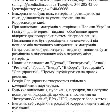
sunlight@mediadim.com.ua
Телефон: 044-205-43-00
Ідентифікатор медіа – R40-06068
Використання будь-яких матеріалів, розміщених на
сайті, дозволяється за умови посилання на
Корреспондент.net.
При копіюванні матеріалів зі сторінки « Новини України
і світу» , для інтернет - видань - обов'язкове пряме
відкрите для пошукових систем гіперпосилання .
Посилання має бути розміщена в незалежності від
повного або часткового використання матеріалів.
Гіперпосилання ( для інтернет - видань) - повинна бути
розміщена в підзаголовку або в першому абзаці
матеріалу.
Новини з позначками "Думка", "Експертиза", "Заява",
"Регіони", "Гроші", "Влада", "Вибори", "Тест-драйв",
"Спецпроекти", "Промо" публікуються на правах
реклами.
Розділ Спецпроекти створюється спільно з
комерційними партнерами.
Будь яке копіювання, публікація, передрук, чи наступне
поширення інформації, що містить посилання на
"Інтерфакс-Україна", EPA / UPG, суворо забороняється.
Власник веб-сторінки в розділі Я-Корреспондент є автор
публікації.