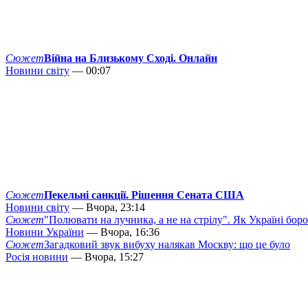
Сюжет
Війна на Близькому Сході. Онлайн
Новини світу
— 00:07
Сюжет
Пекельні санкції. Рішення Сената США
Новини світу
— Вчора, 23:14
Сюжет
"Полювати на лучника, а не на стрілу". Як Україні бор
Новини України
— Вчора, 16:36
Сюжет
Загадковий звук вибуху налякав Москву: що це було
Росія новини
— Вчора, 15:27