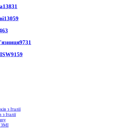
а
13831
ві
13059
463
'язниця
9731
 ISW
9159
з Італії
ану
 ЗМІ