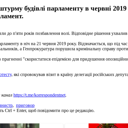
турму будівлі парламенту в червні 2019 р
рламент.
ли до п'яти років позбавлення волі. Відповідне рішення ухвалив 
рламенту в ніч на 21 червня 2019 року. Відзначається, що під 
вальників, а Генпрокуратура порушила кримінальну справу проти
в прагненні "скористатися епідемією для придушення опозиційни
отесту
, які спровокував візит в країну делегації російських депут
ш канал
https://t.me/korrespondentnet
.
инистр
,
приговор
ь Ctrl + Enter, щоб повідомити про це редакцію.