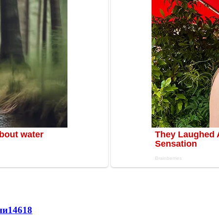
ни
14618