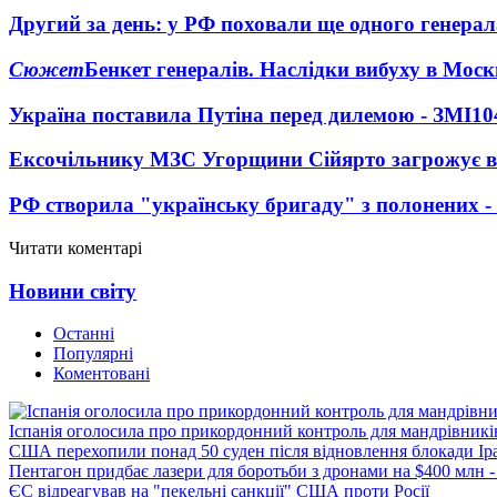
Другий за день: у РФ поховали ще одного генерал
Сюжет
Бенкет генералів. Наслідки вибуху в Моск
Україна поставила Путіна перед дилемою - ЗМІ
10
Ексочільнику МЗС Угорщини Сійярто загрожує в
РФ створила "українську бригаду" з полонених -
Читати коментарі
Новини світу
Останні
Популярні
Коментовані
Іспанія оголосила про прикордонний контроль для мандрівників 
США перехопили понад 50 суден після відновлення блокади Ір
Пентагон придбає лазери для боротьби з дронами на $400 млн -
ЄС відреагував на "пекельні санкції" США проти Росії