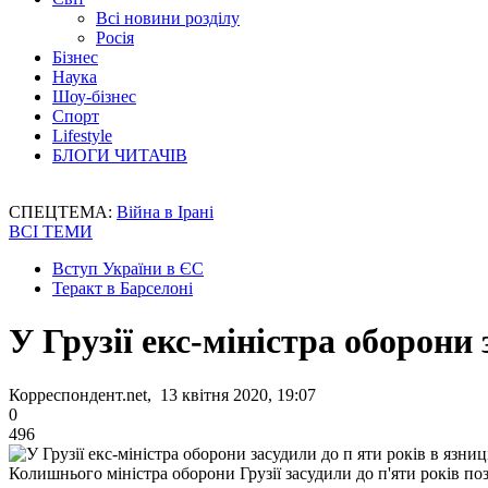
Всі новини розділу
Росія
Бізнес
Наука
Шоу-бізнес
Спорт
Lifestyle
БЛОГИ ЧИТАЧІВ
СПЕЦТЕМА:
Війна в Ірані
ВСІ ТЕМИ
Вступ України в ЄС
Теракт в Барселоні
У Грузії екс-міністра оборони 
Корреспондент.net, 13 квітня 2020, 19:07
0
496
Колишнього міністра оборони Грузії засудили до п'яти років по