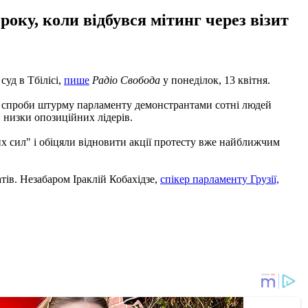
оку, коли відбувся мітинг через візит
суд в Тбілісі,
пише
Радіо Свобода
у понеділок, 13 квітня.
час спроби штурму парламенту демонстрантами сотні людей
 низки опозиційних лідерів.
х сил" і обіцяли відновити акції протесту вже найближчим
атів. Незабаром Іраклій Кобахідзе,
спікер парламенту Грузії,