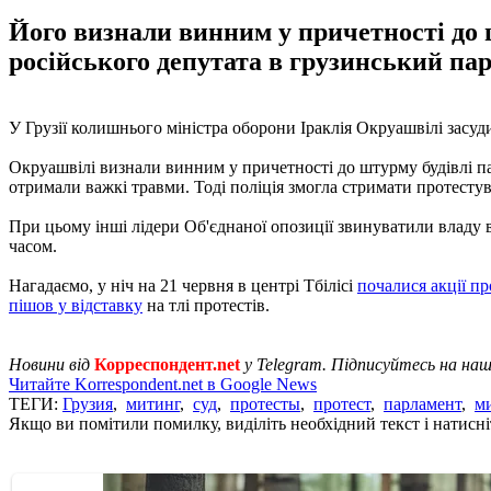
Його визнали винним у причетності до ш
російського депутата в грузинський па
У Грузії колишнього міністра оборони Іраклія Окруашвілі засуди
Окруашвілі визнали винним у причетності до штурму будівлі па
отримали важкі травми. Тоді поліція змогла стримати протесту
При цьому інші лідери Об'єднаної опозиції звинуватили владу 
часом.
Нагадаємо, у ніч на 21 червня в центрі Тбілісі
почалися акції пр
пішов у відставку
на тлі протестів.
Новини від
Корреспондент.net
у Telegram. Підписуйтесь на на
Читайте Korrespondent.net в Google News
ТЕГИ:
Грузия
,
митинг
,
суд
,
протесты
,
протест
,
парламент
,
м
Якщо ви помітили помилку, виділіть необхідний текст і натисніт