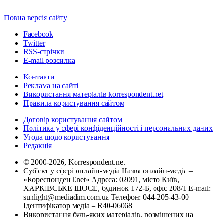
Повна версія сайту
Facebook
Twitter
RSS-стрічки
E-mail розсилка
Контакти
Реклама на сайті
Використання матеріалів korrespondent.net
Правила користування сайтом
Договір користування сайтом
Політика у сфері конфіденційності і персональних даних
Угода щодо користування
Редакція
© 2000-2026, Korrespondent.net
Суб'єкт у сфері онлайн-медіа Назва онлайн-медіа –
«КореспонденТ.net» Адреса: 02091, місто Київ,
ХАРКІВСЬКЕ ШОСЕ, будинок 172-Б, офіс 208/1 E-mail:
sunlight@mediadim.com.ua
Телефон: 044-205-43-00
Ідентифікатор медіа – R40-06068
Використання будь-яких матеріалів, розміщених на