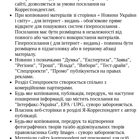
сайті, дозволяється за умови посилання на
Корреспондент.net.
При копіюванні матеріалів зі сторінки « Новини України
і світу» , для інтернет - видань - обов'язкове пряме
відкрите для пошукових систем гіперпосилання .
Посилання має бути розміщена в незалежності від
повного або часткового використання матеріалів.
Гіперпосилання ( для інтернет - видань) - повинна бути
розміщена в підзаголовку або в першому абзаці
матеріалу.
Новини з позначками "Думка", "Експертиза", "Заява",
"Регіони", "Гроші", "Влада", "Вибори", "Тест-драйв",
"Спецпроекти", "Промо" публікуються на правах
реклами.
Розділ Спецпроекти створюється спільно з
комерційними партнерами.
Будь яке копіювання, публікація, передрук, чи наступне
поширення інформації, що містить посилання на
"Інтерфакс-Україна", EPA / UPG, суворо забороняється.
Власник веб-сторінки в розділі Я-Корреспондент є автор
публікації.
Будь-яке копіювання, передрук та відтворення
фотографічних творів та/або аудіовізуальних творів
правовласника Getty Images - суворо забороняється.
Матеріали сайту korrespondent.net призначені для осіб