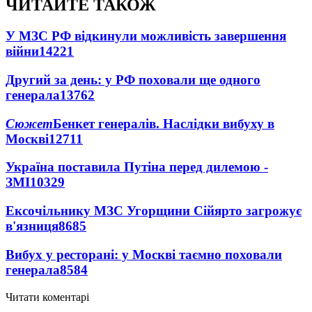
ЧИТАЙТЕ ТАКОЖ
У МЗС РФ відкинули можливість завершення
війни
14221
Другий за день: у РФ поховали ще одного
генерала
13762
Сюжет
Бенкет генералів. Наслідки вибуху в
Москві
12711
Україна поставила Путіна перед дилемою -
ЗМІ
10329
Ексочільнику МЗС Угорщини Сійярто загрожує
в'язниця
8685
Вибух у ресторані: у Москві таємно поховали
генерала
8584
Читати коментарі