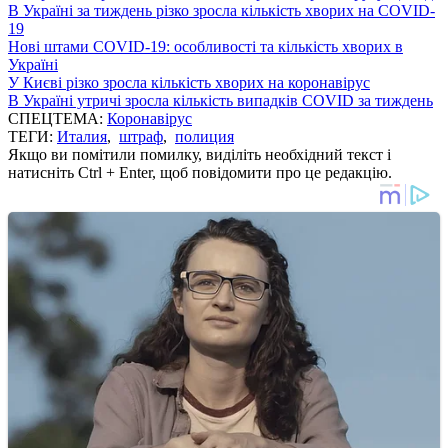
В Україні за тиждень різко зросла кількість хворих на COVID-
19
Нові штами COVID-19: особливості та кількість хворих в
Україні
У Києві різко зросла кількість хворих на коронавірус
В Україні утричі зросла кількість випадків COVID за тиждень
СПЕЦТЕМА:
Коронавірус
ТЕГИ:
Италия
,
штраф
,
полиция
Якщо ви помітили помилку, виділіть необхідний текст і
натисніть Ctrl + Enter, щоб повідомити про це редакцію.