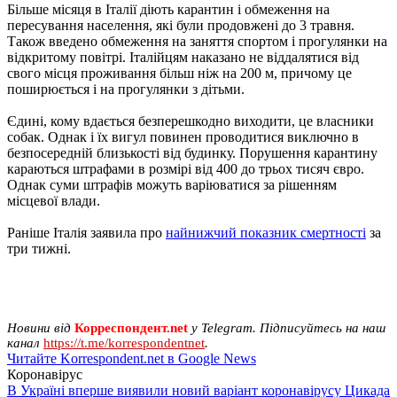
Більше місяця в Італії діють карантин і обмеження на
пересування населення, які були продовжені до 3 травня.
Також введено обмеження на заняття спортом і прогулянки на
відкритому повітрі. Італійцям наказано не віддалятися від
свого місця проживання більш ніж на 200 м, причому це
поширюється і на прогулянки з дітьми.
Єдині, кому вдається безперешкодно виходити, це власники
собак. Однак і їх вигул повинен проводитися виключно в
безпосередній близькості від будинку. Порушення карантину
караються штрафами в розмірі від 400 до трьох тисяч євро.
Однак суми штрафів можуть варіюватися за рішенням
місцевої влади.
Раніше Італія заявила про
найнижчий показник смертності
за
три тижні.
Новини від
Корреспондент.net
у Telegram. Підписуйтесь на наш
канал
https://t.me/korrespondentnet
.
Читайте Korrespondent.net в Google News
Коронавірус
В Україні вперше виявили новий варіант коронавірусу Цикада