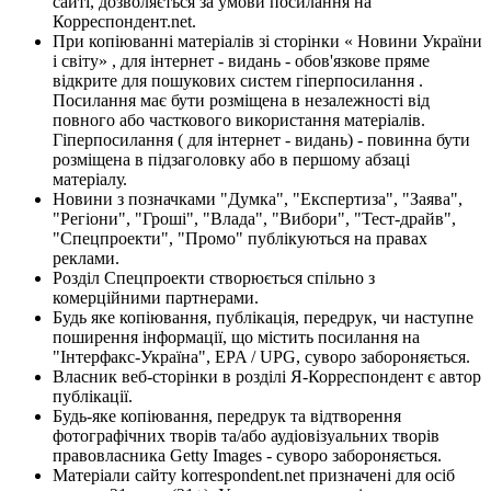
сайті, дозволяється за умови посилання на
Корреспондент.net.
При копіюванні матеріалів зі сторінки « Новини України
і світу» , для інтернет - видань - обов'язкове пряме
відкрите для пошукових систем гіперпосилання .
Посилання має бути розміщена в незалежності від
повного або часткового використання матеріалів.
Гіперпосилання ( для інтернет - видань) - повинна бути
розміщена в підзаголовку або в першому абзаці
матеріалу.
Новини з позначками "Думка", "Експертиза", "Заява",
"Регіони", "Гроші", "Влада", "Вибори", "Тест-драйв",
"Спецпроекти", "Промо" публікуються на правах
реклами.
Розділ Спецпроекти створюється спільно з
комерційними партнерами.
Будь яке копіювання, публікація, передрук, чи наступне
поширення інформації, що містить посилання на
"Інтерфакс-Україна", EPA / UPG, суворо забороняється.
Власник веб-сторінки в розділі Я-Корреспондент є автор
публікації.
Будь-яке копіювання, передрук та відтворення
фотографічних творів та/або аудіовізуальних творів
правовласника Getty Images - суворо забороняється.
Матеріали сайту korrespondent.net призначені для осіб