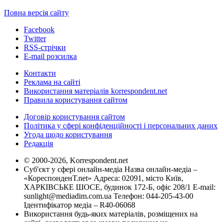
Повна версія сайту
Facebook
Twitter
RSS-стрічки
E-mail розсилка
Контакти
Реклама на сайті
Використання матеріалів korrespondent.net
Правила користування сайтом
Договір користування сайтом
Політика у сфері конфіденційності і персональних даних
Угода щодо користування
Редакція
© 2000-2026, Korrespondent.net
Суб'єкт у сфері онлайн-медіа Назва онлайн-медіа –
«КореспонденТ.net» Адреса: 02091, місто Київ,
ХАРКІВСЬКЕ ШОСЕ, будинок 172-Б, офіс 208/1 E-mail:
sunlight@mediadim.com.ua
Телефон: 044-205-43-00
Ідентифікатор медіа – R40-06068
Використання будь-яких матеріалів, розміщених на