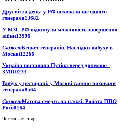
Другий за день: у РФ поховали ще одного
генерала
13682
У МЗС РФ відкинули можливість завершення
війни
13596
Сюжет
Бенкет генералів. Наслідки вибуху в
Москві
12266
Україна поставила Путіна перед дилемою -
ЗМІ
10233
Вибух у ресторані: у Москві таємно поховали
генерала
8564
Сюжет
Масова смерть на пляжі. Робота ППО
Росії
8164
Читати коментарі