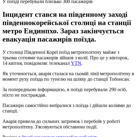
У поїзді перебували близько 300 пасажирів
Інцидент стався на південному заході
південнокорейської столиці на станції
метро Ендинпхо. Зараз закінчується
евакуація пасажирів поїзда.
У столиці Південної Кореї поїзд метрополітену майже з
трьома сотнями пасажирів зійшов з колії. Про це у вівторок,
14 квітня, повідомляє телеканал
YTN
.
Як уточнюється, аварія сталася на сьомій лінії метрополітену в
момент руху поїзда по тунелю на шляху до станції Тобонсан.
За попередньою інформацією, в поїзді перебували 290 осіб,
ніхто не постраждав.
Пасажири самостійно вибралися з поїзда і дійшли коліями до
станції.
Аварія привела до сильних затримок і перебоїв у роботі
метрополітену. З'ясовуються обставини події.