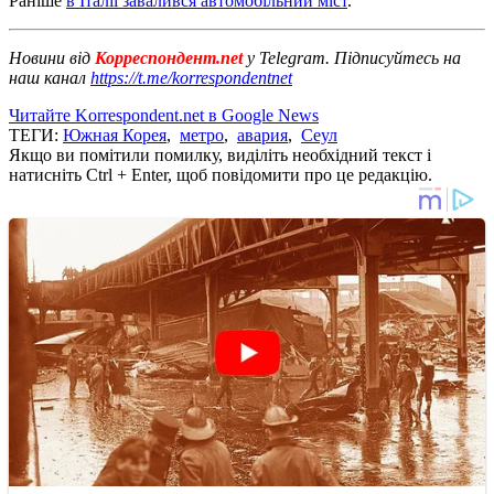
Раніше
в Італії завалився автомобільний міст
.
Новини від
Корреспондент.net
у Telegram. Підписуйтесь на
наш канал
https://t.me/korrespondentnet
Читайте Korrespondent.net в Google News
ТЕГИ:
Южная Корея
,
метро
,
авария
,
Сеул
Якщо ви помітили помилку, виділіть необхідний текст і
натисніть Ctrl + Enter, щоб повідомити про це редакцію.