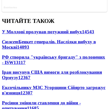
ЧИТАЙТЕ ТАКОЖ
У Молдові пролунав потужний вибух
14543
Сюжет
Бенкет генералів. Наслідки вибуху в
Москві
14093
РФ створила "українську бригаду" з полонених
- ISW
13117
Іран висунув США вимоги для розблокування
Ормузу
12367
Ексочільнику МЗС Угорщини Сійярто загрожує
в'язниця
12307
Росіяни змінили ставлення до війни -
опитування
11685