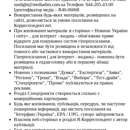
sunlight@mediadim.com.ua
Телефон: 044-205-43-00
Ідентифікатор медіа – R40-06068
Використання будь-яких матеріалів, розміщених на
сайті, дозволяється за умови посилання на
Корреспондент.net.
При копіюванні матеріалів зі сторінки « Новини України
і світу» , для інтернет - видань - обов'язкове пряме
відкрите для пошукових систем гіперпосилання .
Посилання має бути розміщена в незалежності від
повного або часткового використання матеріалів.
Гіперпосилання ( для інтернет - видань) - повинна бути
розміщена в підзаголовку або в першому абзаці
матеріалу.
Новини з позначками "Думка", "Експертиза", "Заява",
"Регіони", "Гроші", "Влада", "Вибори", "Тест-драйв",
"Спецпроекти", "Промо" публікуються на правах
реклами.
Розділ Спецпроекти створюється спільно з
комерційними партнерами.
Будь яке копіювання, публікація, передрук, чи наступне
поширення інформації, що містить посилання на
"Інтерфакс-Україна", EPA / UPG, суворо забороняється.
Власник веб-сторінки в розділі Я-Корреспондент є автор
публікації.
Будь-яке копіювання, передрук та відтворення