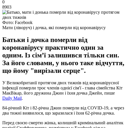
0
8903
Фото: Facebook
Мати (ліворуч) і дочка, які померли від коронавірусу
Батьки і дочка померли від
коронавірусу практично один за
одним. Із сім’ї залишився тільки син.
За його словами, у нього таке відчуття,
що йому "вирізали серце".
У Великобританії протягом двох тижнів від коронавірусної
інфекції померли троє членів однієї сім'ї - глава сімейства Кіт
МакВікар, його дружина Джин і їхня дочка Джейн, пише
Daily Mail
.
84-річний Кіт і 82-річна Джин померли від COVID-19, а через
два тижні виявилося, що заразилася і їхня 62-річна дочка.
Перед своєю смертю жінка, колишній кримінальний аналітик
поліції Стаффордшира, розмістила у Facebook кілька