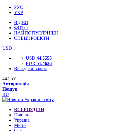
РУС
УКР
ВІДЕО
ФОТО
НАЙПОПУЛЯРНІШІ
СПЕЦПРОЕКТИ
USD
USD
44.5555
EUR
51.4636
Всі курси валют
44.5555
Авторизація
Пошук
RU
ВСІ РОЗДІЛИ
Головна
Україна
Місто
Світ