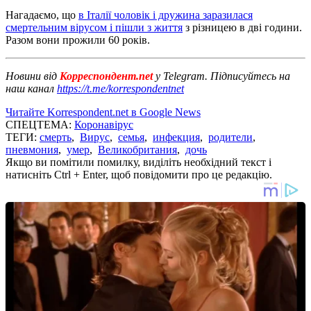
Нагадаємо, що
в Італії чоловік і дружина заразилася
смертельним вірусом і пішли з життя
з різницею в дві години.
Разом вони прожили 60 років.
Новини від
Корреспондент.net
у Telegram. Підписуйтесь на
наш канал
https://t.me/korrespondentnet
Читайте Korrespondent.net в Google News
СПЕЦТЕМА:
Коронавірус
ТЕГИ:
смерть
,
Вирус
,
семья
,
инфекция
,
родители
,
пневмония
,
умер
,
Великобритания
,
дочь
Якщо ви помітили помилку, виділіть необхідний текст і
натисніть Ctrl + Enter, щоб повідомити про це редакцію.