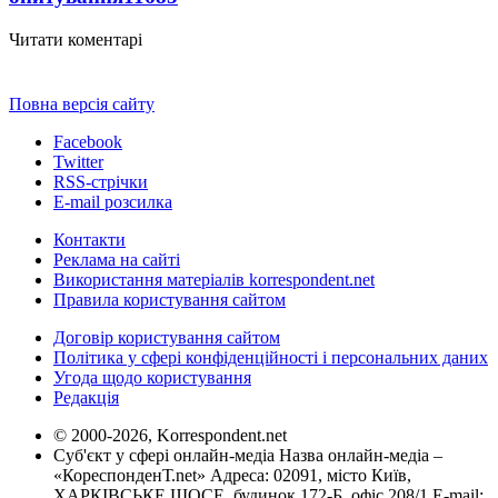
Читати коментарі
Повна версія сайту
Facebook
Twitter
RSS-стрічки
E-mail розсилка
Контакти
Реклама на сайті
Використання матеріалів korrespondent.net
Правила користування сайтом
Договір користування сайтом
Політика у сфері конфіденційності і персональних даних
Угода щодо користування
Редакція
© 2000-2026, Korrespondent.net
Суб'єкт у сфері онлайн-медіа Назва онлайн-медіа –
«КореспонденТ.net» Адреса: 02091, місто Київ,
ХАРКІВСЬКЕ ШОСЕ, будинок 172-Б, офіс 208/1 E-mail: