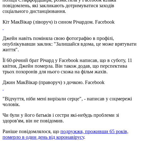
повідомлень, які закликають дотримуватися заходів
соціального дистанціювання.
Кіт МакВікар (ліворуч) із сином Річардом. Facebook
Джейн навіть поміняла свою фотографію в профілі,
опублікувавши заклик: "Залишайся вдома, це може врятувати
життя".
Її 60-річний брат Річард у Facebook написав, що в суботу, 11
квітня, Джейн померла. Він також додав, що перспектива
трьох похоронів для нього схожа на фільм жахів.
Джин МакВікар (праворуч) з дочкою. Facebook
"Відчуття, ніби мені вирізали серце", - написав у соцмережі
чоловік.
Чи були у його батьків і сестри які-небудь проблеми зі
здоров'ям, він не повідомив.
Раніше повідомлялося, що
подружжя, проживши 65 років,
померло в один день від коронавірусу
.