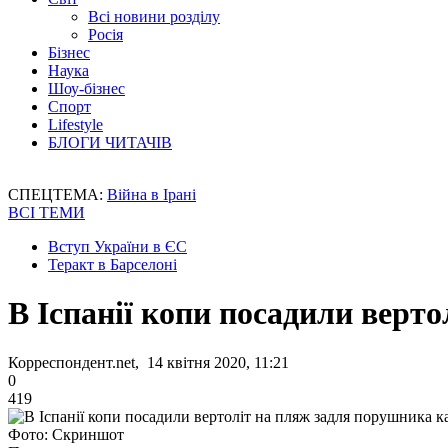
Всі новини розділу
Росія
Бізнес
Наука
Шоу-бізнес
Спорт
Lifestyle
БЛОГИ ЧИТАЧІВ
СПЕЦТЕМА:
Війна в Ірані
ВСІ ТЕМИ
Вступ України в ЄС
Теракт в Барселоні
В Іспанії копи посадили верт
Корреспондент.net, 14 квітня 2020, 11:21
0
419
Фото: Скриншот