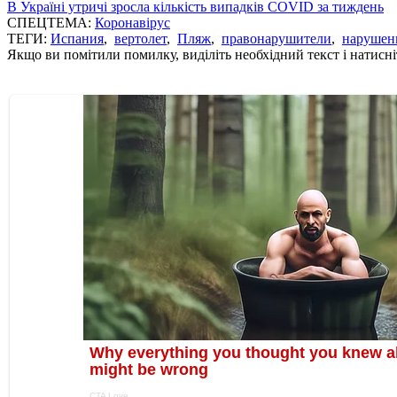
В Україні утричі зросла кількість випадків COVID за тиждень
СПЕЦТЕМА:
Коронавірус
ТЕГИ:
Испания
,
вертолет
,
Пляж
,
правонарушители
,
нарушен
Якщо ви помітили помилку, виділіть необхідний текст і натисніт