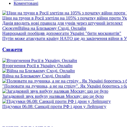
Коментовані
Ціни на труни в Росії злетіли на 105% з початку війни проти У
Данія вводить нові правила для учнів через штучний інтелект
Сюжет
Війна на Близькому Сході. Онлайн
Навроцький пообіцяв допомогати Україні "бити московитів"
Путін може атакувати країну НАТО ще до закінчення війни в Ук
Сюжети
Вторгнення Росії в Україну. Онлайн
Війна на Близькому Сході. Онлайн
"Полювати на лучника, а не на стрілу". Як Україні боротись з 
Загадковий звук вибуху налякав Москву: що це було
Підсумки 06.08: Санкції проти РФ і дрон у Лейпцигу