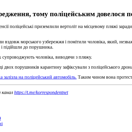
редження, тому поліцейським довелося по
ленсії поліцейські приземлили вертоліт на місцевому пляжі зара
ли вздовж морського узбережжя і помітили чоловіка, який, незв
 і підійшли до порушника.
х супроводжують чоловіка, виводячи з пляжу.
оді двох порушників карантину зафіксували з поліцейського дрона
ка залізла на поліцейський автомобіль.
Таким чином вона протесту
ш канал
https://t.me/korrespondentnet
9
ні