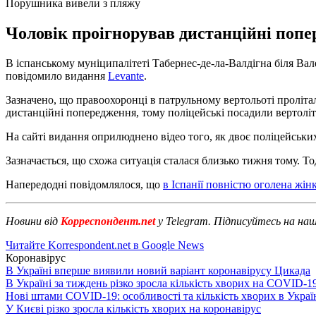
Порушника вивели з пляжу
Чоловік проігнорував дистанційні попе
В іспанському муніципалітеті Табернес-де-ла-Валдігна біля Ва
повідомило видання
Levante
.
Зазначено, що правоохоронці в патрульному вертольоті проліта
дистанційні попередження, тому поліцейські посадили вертоліт
На сайті видання оприлюднено відео того, як двоє поліцейськи
Зазначається, що схожа ситуація сталася близько тижня тому. Т
Напередодні повідомлялося, що
в Іспанії повністю оголена жін
Новини від
Корреспондент.net
у Telegram. Підписуйтесь на на
Читайте Korrespondent.net в Google News
Коронавірус
В Україні вперше виявили новий варіант коронавірусу Цикада
В Україні за тиждень різко зросла кількість хворих на COVID-1
Нові штами COVID-19: особливості та кількість хворих в Украї
У Києві різко зросла кількість хворих на коронавірус