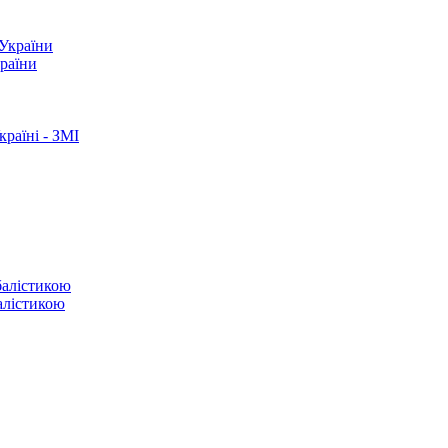
країни
раїні - ЗМІ
балістикою