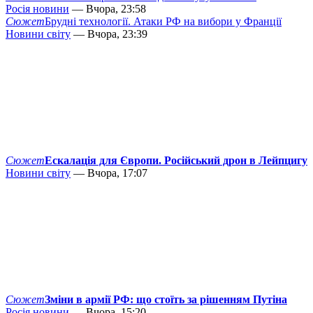
Росія новини
— Вчора, 23:58
Сюжет
Брудні технології. Атаки РФ на вибори у Франції
Новини світу
— Вчора, 23:39
Сюжет
Ескалація для Європи. Російський дрон в Лейпцигу
Новини світу
— Вчора, 17:07
Сюжет
Зміни в армії РФ: що стоїть за рішенням Путіна
Росія новини
— Вчора, 15:20