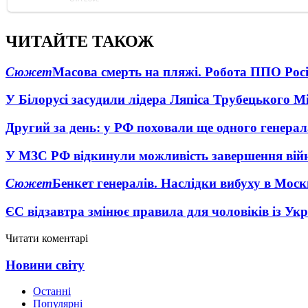
ЧИТАЙТЕ ТАКОЖ
Сюжет
Масова смерть на пляжі. Робота ППО Росі
У Білорусі засудили лідера Ляпіса Трубецького М
Другий за день: у РФ поховали ще одного генерал
У МЗС РФ відкинули можливість завершення вій
Сюжет
Бенкет генералів. Наслідки вибуху в Моск
ЄС відзавтра змінює правила для чоловіків із Ук
Читати коментарі
Новини світу
Останні
Популярні