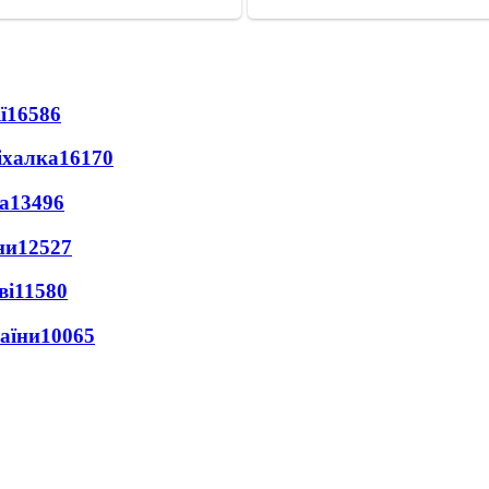
ї
16586
іхалка
16170
а
13496
ни
12527
ві
11580
раїни
10065