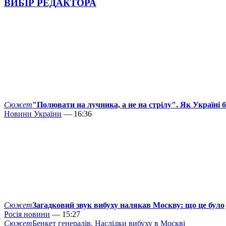
ВИБІР РЕДАКТОРА
Сюжет
"Полювати на лучника, а не на стрілу". Як Україні 
Новини України
— 16:36
Сюжет
Загадковий звук вибуху налякав Москву: що це було
Росія новини
— 15:27
Сюжет
Бенкет генералів. Наслідки вибуху в Москві