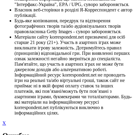
"Інтерфакс-Україна", EPA / UPG, суворо забороняється.
Власник веб-сторінки в розділі Я-Корреспондент є автор
публікації.
Будь-яке копіювання, передрук та відтворення
фотографічних творів та/або аудіовізуальних творів
правовласника Getty Images - суворо забороняється.
Матеріали сайту korrespondent.net призначені для осіб
старше 21 року (21+). Участь в азартних іграх може
викликати ігрову залежність. Дотримуйтесь правил
(принципів) відповідальної гри. При виявленні перших
ознак залежності негайно зверніться до спеціаліста.
Пам'ятайте, що участь в азартних іграх не може бути
джерелом доходів або альтернативою роботі.
Інформаційний ресурс korrespondent.net не проводить
ігри на реальні та/або віртуальні гроші, також сайт не
приймає ні в якій формі оплату ставок та інших
платежів, які пов’язані/можуть бути пов’язані з
азартними іграми, букмекерами чи тоталізаторами. Будь-
які матеріали на інформаційному ресурсі
korrespondent.net публікуються виключно в
інформаційних цілях.
X