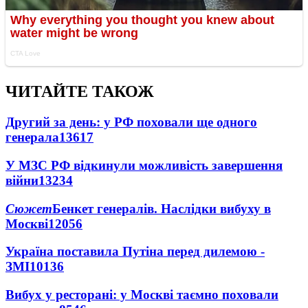
ЧИТАЙТЕ ТАКОЖ
Другий за день: у РФ поховали ще одного
генерала
13617
У МЗС РФ відкинули можливість завершення
війни
13234
Сюжет
Бенкет генералів. Наслідки вибуху в
Москві
12056
Україна поставила Путіна перед дилемою -
ЗМІ
10136
Вибух у ресторані: у Москві таємно поховали