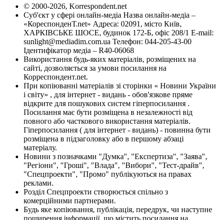
© 2000-2026, Korrespondent.net
Суб'єкт у сфері онлайн-медіа Назва онлайн-медіа –
«КореспонденТ.net» Адреса: 02091, місто Київ,
ХАРКІВСЬКЕ ШОСЕ, будинок 172-Б, офіс 208/1 E-mail:
sunlight@mediadim.com.ua
Телефон: 044-205-43-00
Ідентифікатор медіа – R40-06068
Використання будь-яких матеріалів, розміщених на
сайті, дозволяється за умови посилання на
Корреспондент.net.
При копіюванні матеріалів зі сторінки « Новини України
і світу» , для інтернет - видань - обов'язкове пряме
відкрите для пошукових систем гіперпосилання .
Посилання має бути розміщена в незалежності від
повного або часткового використання матеріалів.
Гіперпосилання ( для інтернет - видань) - повинна бути
розміщена в підзаголовку або в першому абзаці
матеріалу.
Новини з позначками "Думка", "Експертиза", "Заява",
"Регіони", "Гроші", "Влада", "Вибори", "Тест-драйв",
"Спецпроекти", "Промо" публікуються на правах
реклами.
Розділ Спецпроекти створюється спільно з
комерційними партнерами.
Будь яке копіювання, публікація, передрук, чи наступне
поширення інформації, що містить посилання на