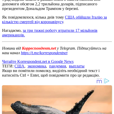
допомоги обсягом 2,2 трильйона доларів, підписаного
президентом Дональдом Трампом у березні.
Як повідомлялося, кілька днів тому
США обійшли Італію за
кількістю смертей від коронавірусу
.
Нагадаємо,
за три тижні роботу втратили 17 мільйонів
американців.
Новини від
Корреспондент.net
у Telegram. Підписуйтесь на
наш канал
https://t.me/korrespondentnet
Читайте Korrespondent.net в Google News
ТЕГИ:
США
,
экономика
,
пандемия
,
выплаты
Якщо ви помітили помилку, виділіть необхідний текст і
натисніть Ctrl + Enter, щоб повідомити про це редакцію.