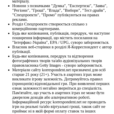
матеріалу.
Новини з позначками "Думка", "Експертиза", "Заява",
"Регіони", "Гроші", "Влада", "Вибори", "Тест-драйв",
"Спецпроекти", "Промо" публікуються на правах
реклами.
Розділ Спецпроекти створюється спільно з
комерційними партнерами.
Будь яке копіювання, публікація, передрук, чи наступне
поширення інформації, що містить посилання на
"Інтерфакс-Україна", EPA / UPG, суворо забороняється.
Власник веб-сторінки в розділі Я-Корреспондент є автор
публікації.
Будь-яке копіювання, передрук та відтворення
фотографічних творів та/або аудіовізуальних творів
правовласника Getty Images - суворо забороняється.
Матеріали сайту korrespondent.net призначені для осіб
старше 21 року (21+). Участь в азартних іграх може
викликати ігрову залежність. Дотримуйтесь правил
(принципів) відповідальної гри. При виявленні перших
ознак залежності негайно зверніться до спеціаліста.
Пам'ятайте, що участь в азартних іграх не може бути
джерелом доходів або альтернативою роботі.
Інформаційний ресурс korrespondent.net не проводить
ігри на реальні та/або віртуальні гроші, також сайт не
приймає ні в якій формі оплату ставок та інших