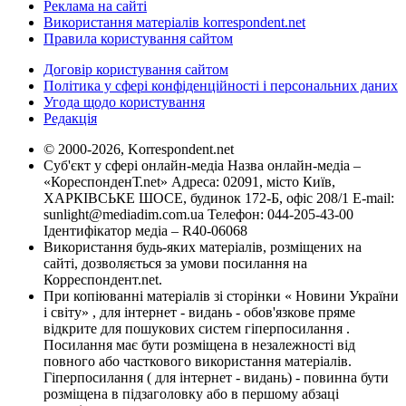
Реклама на сайті
Використання матеріалів korrespondent.net
Правила користування сайтом
Договір користування сайтом
Політика у сфері конфіденційності і персональних даних
Угода щодо користування
Редакція
© 2000-2026, Korrespondent.net
Суб'єкт у сфері онлайн-медіа Назва онлайн-медіа –
«КореспонденТ.net» Адреса: 02091, місто Київ,
ХАРКІВСЬКЕ ШОСЕ, будинок 172-Б, офіс 208/1 E-mail:
sunlight@mediadim.com.ua
Телефон: 044-205-43-00
Ідентифікатор медіа – R40-06068
Використання будь-яких матеріалів, розміщених на
сайті, дозволяється за умови посилання на
Корреспондент.net.
При копіюванні матеріалів зі сторінки « Новини України
і світу» , для інтернет - видань - обов'язкове пряме
відкрите для пошукових систем гіперпосилання .
Посилання має бути розміщена в незалежності від
повного або часткового використання матеріалів.
Гіперпосилання ( для інтернет - видань) - повинна бути
розміщена в підзаголовку або в першому абзаці