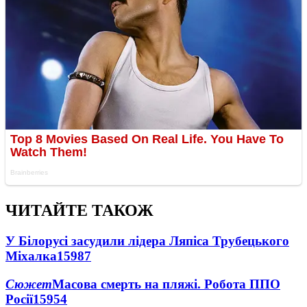
ЧИТАЙТЕ ТАКОЖ
У Білорусі засудили лідера Ляпіса Трубецького
Міхалка
15987
Сюжет
Масова смерть на пляжі. Робота ППО
Росії
15954