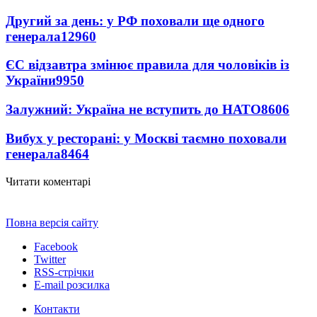
Другий за день: у РФ поховали ще одного
генерала
12960
ЄС відзавтра змінює правила для чоловіків із
України
9950
Залужний: Україна не вступить до НАТО
8606
Вибух у ресторані: у Москві таємно поховали
генерала
8464
Читати коментарі
Повна версія сайту
Facebook
Twitter
RSS-стрічки
E-mail розсилка
Контакти