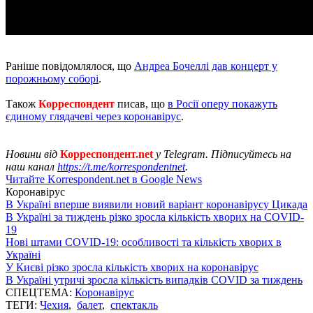
Раніше повідомлялося, що
Андреа Бочеллі дав концерт у
порожньому соборі
.
Також
Корреспондент
писав, що
в Росії оперу покажуть
єдиному глядачеві через коронавірус
.
Новини від
Корреспондент.net
у Telegram. Підписуйтесь на
наш канал
https://t.me/korrespondentnet
.
Читайте Korrespondent.net в Google News
Коронавірус
В Україні вперше виявили новий варіант коронавірусу Цикада
В Україні за тиждень різко зросла кількість хворих на COVID-
19
Нові штами COVID-19: особливості та кількість хворих в
Україні
У Києві різко зросла кількість хворих на коронавірус
В Україні утричі зросла кількість випадків COVID за тиждень
СПЕЦТЕМА:
Коронавірус
ТЕГИ:
Чехия
,
балет
,
спектакль