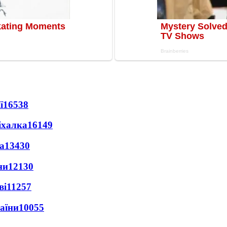
ї
16538
іхалка
16149
а
13430
ни
12130
ві
11257
раїни
10055