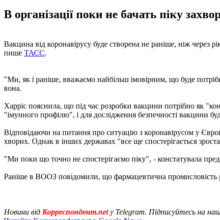
В організації поки не бачать піку захв
Вакцина від коронавірусу буде створена не раніше, ніж через рі
пише
ТАСС
.
"Ми, як і раніше, вважаємо найбільш імовірним, що буде потрібн
вона.
Харріс пояснила, що під час розробки вакцини потрібно як "кон
"імунного профілю", і для дослідження безпечності вакцини буде
Відповідаючи на питання про ситуацію з коронавірусом у Європі
хворих. Однак в інших державах "все ще спостерігається зроста
"Ми поки що точно не спостерігаємо піку", - констатувала пр
Раніше в ВООЗ повідомили, що фармацевтична промисловість
Новини від
Корреспондент.net
у Telegram. Підписуйтесь на на