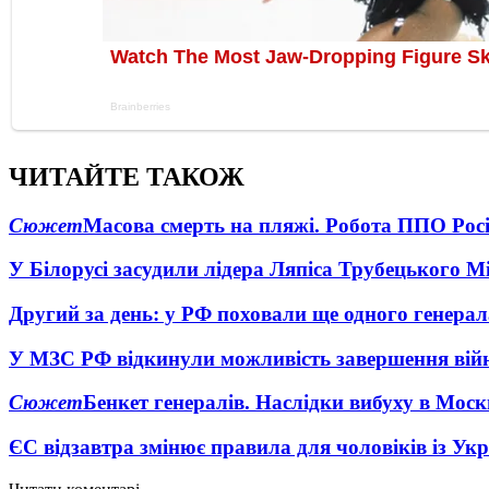
ЧИТАЙТЕ ТАКОЖ
Сюжет
Масова смерть на пляжі. Робота ППО Росі
У Білорусі засудили лідера Ляпіса Трубецького М
Другий за день: у РФ поховали ще одного генерал
У МЗС РФ відкинули можливість завершення вій
Сюжет
Бенкет генералів. Наслідки вибуху в Моск
ЄС відзавтра змінює правила для чоловіків із Ук