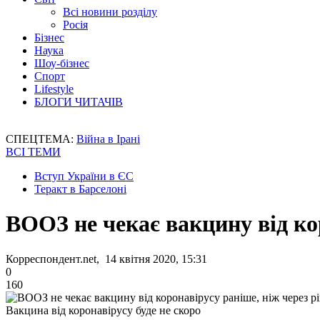
Всі новини розділу
Росія
Бізнес
Наука
Шоу-бізнес
Спорт
Lifestyle
БЛОГИ ЧИТАЧІВ
СПЕЦТЕМА:
Війна в Ірані
ВСІ ТЕМИ
Вступ України в ЄС
Теракт в Барселоні
ВООЗ не чекає вакцину від кор
Корреспондент.net, 14 квітня 2020, 15:31
0
160
Вакцина від коронавірусу буде не скоро