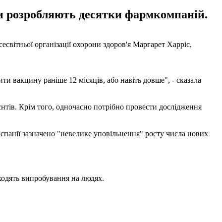
ини розробляють десятки фармкомпаній.
сесвітньої організації охорони здоров'я Маргарет Харріс,
ти вакцину раніше 12 місяців, або навіть довше", - сказала
ієнтів. Крім того, одночасно потрібно провести дослідження
 Іспанії зазначено "невелике уповільнення" росту числа нових
одять випробування на людях.