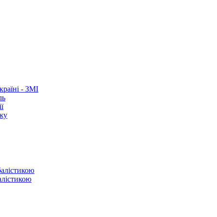
раїні - ЗМІ
ль
ї
ежу
балістикою