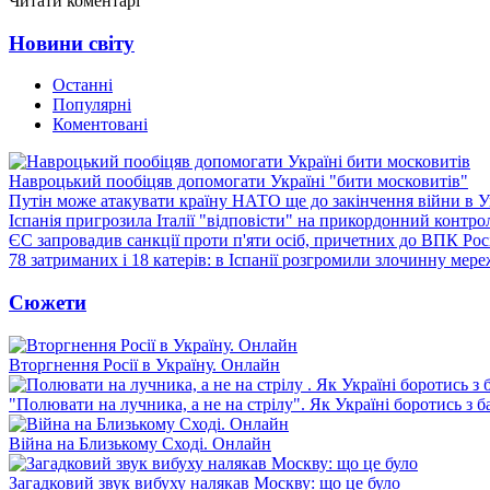
Читати коментарі
Новини світу
Останні
Популярні
Коментовані
Навроцький пообіцяв допомогати Україні "бити московитів"
Путін може атакувати країну НАТО ще до закінчення війни в Ук
Іспанія пригрозила Італії "відповісти" на прикордонний контро
ЄС запровадив санкції проти п'яти осіб, причетних до ВПК Росі
78 затриманих і 18 катерів: в Іспанії розгромили злочинну мер
Сюжети
Вторгнення Росії в Україну. Онлайн
"Полювати на лучника, а не на стрілу". Як Україні боротись з 
Війна на Близькому Сході. Онлайн
Загадковий звук вибуху налякав Москву: що це було