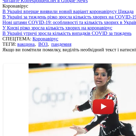
Читайте Korrespondent.net в Google News
Коронавірус
В Україні вперше виявили новий варіант коронавірусу Цикада
В Україні за тиждень різко зросла кількість хворих на COVID-1
Нові штами COVID-19: особливості та кількість хворих в Украї
У Києві різко зросла кількість хворих на коронавірус
В Україні утричі зросла кількість випадків COVID за тиждень
СПЕЦТЕМА:
Коронавірус
ТЕГИ:
вакцина
,
ВОЗ
,
пандемия
Якщо ви помітили помилку, виділіть необхідний текст і натисніт