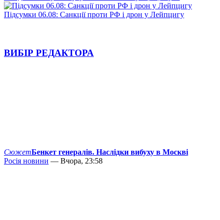
Підсумки 06.08: Санкції проти РФ і дрон у Лейпцигу
ВИБІР РЕДАКТОРА
Сюжет
Бенкет генералів. Наслідки вибуху в Москві
Росія новини
— Вчора, 23:58