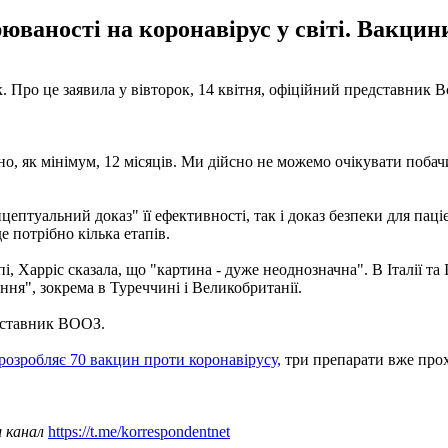
орюваності на коронавірус у світі. Вакц
к. Про це заявила у вівторок, 14 квітня, офіційний представник В
о, як мінімум, 12 місяців. Ми дійсно не можемо очікувати побачи
цептуальний доказ" її ефективності, так і доказ безпеки для пац
 потрібно кілька етапів.
, Харріс сказала, що "картина - дуже неоднозначна". В Італії та
ння", зокрема в Туреччині і Великобританії.
едставник ВООЗ.
розробляє 70 вакцин проти коронавірусу,
три препарати вже прох
ш канал
https://t.me/korrespondentnet