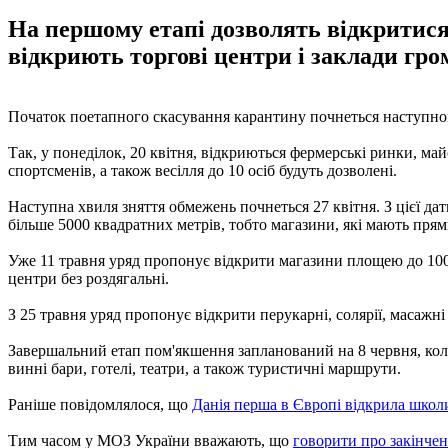
На першому етапі дозволять відкритися
відкриють торгові центри і заклади гр
Початок поетапного скасування карантину почнеться наступного
Так, у понеділок, 20 квітня, відкриються фермерські ринки, м
спортсменів, а також весілля до 10 осіб будуть дозволені.
Наступна хвиля зняття обмежень почнеться 27 квітня. З цієї д
більше 5000 квадратних метрів, тобто магазини, які мають прям
Уже 11 травня уряд пропонує відкрити магазини площею до 1000
центри без роздягальні.
З 25 травня уряд пропонує відкрити перукарні, солярії, масажні 
Завершальний етап пом'якшення запланований на 8 червня, коли 
винні бари, готелі, театри, а також туристичні маршрути.
Раніше повідомлялося, що
Данія перша в Європі відкрила школ
Тим часом у МОЗ України вважають, що
говорити про закінче