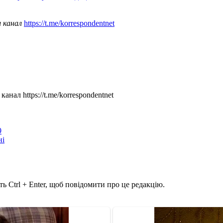
ш канал
https://t.me/korrespondentnet
нал https://t.me/korrespondentnet
9
ні
ь Ctrl + Enter, щоб повідомити про це редакцію.