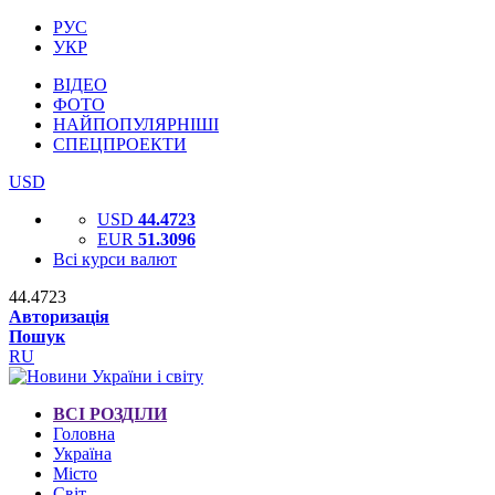
РУС
УКР
ВІДЕО
ФОТО
НАЙПОПУЛЯРНІШІ
СПЕЦПРОЕКТИ
USD
USD
44.4723
EUR
51.3096
Всі курси валют
44.4723
Авторизація
Пошук
RU
ВСІ РОЗДІЛИ
Головна
Україна
Місто
Світ