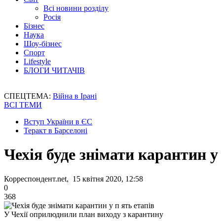
Всі новини розділу
Росія
Бізнес
Наука
Шоу-бізнес
Спорт
Lifestyle
БЛОГИ ЧИТАЧІВ
СПЕЦТЕМА:
Війна в Ірані
ВСІ ТЕМИ
Вступ України в ЄС
Теракт в Барселоні
Чехія буде знімати карантин у
Корреспондент.net, 15 квітня 2020, 12:58
0
368
У Чехії оприлюднили план виходу з карантину