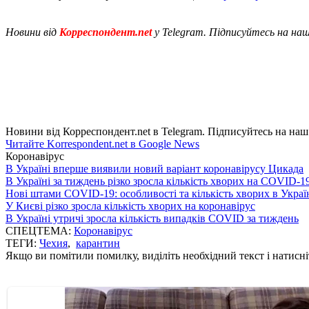
Новини від
Корреспондент.net
у Telegram. Підписуйтесь на на
Новини від Корреспондент.net в Telegram. Підписуйтесь на наш ка
Читайте Korrespondent.net в Google News
Коронавірус
В Україні вперше виявили новий варіант коронавірусу Цикада
В Україні за тиждень різко зросла кількість хворих на COVID-1
Нові штами COVID-19: особливості та кількість хворих в Украї
У Києві різко зросла кількість хворих на коронавірус
В Україні утричі зросла кількість випадків COVID за тиждень
СПЕЦТЕМА:
Коронавірус
ТЕГИ:
Чехия
,
карантин
Якщо ви помітили помилку, виділіть необхідний текст і натисніт