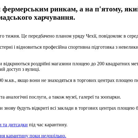
 фермерським ринкам, а на п'ятому, яки
омадського харчування.
 тижня. Це передбачено планом уряду Чехії, повідомляє в серед
айстерні і відновиться професійна спортивна підготовка з невел
ати відкриються роздрібні магазини площею до 200 квадратних ме
ий доступ з вулиці.
 м.кв., якщо вони не знаходяться в торгових центрах площею по
та аналогічні послуги, а також музеї, галереї та зоопарки.
знову будуть відкриті всі заклади в торгових центрах площею бі
и та дитсадки
під час карантину.
ння карантину поки недоцільно.