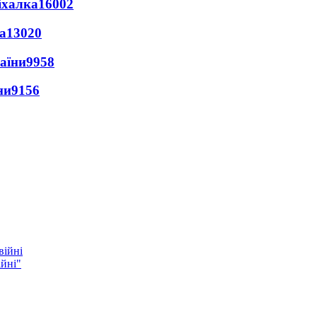
іхалка
16002
а
13020
раїни
9958
ни
9156
ійні"