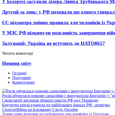
У Білорусі засудили лідера Ляпіса Трубецького М
Другий за день: у РФ поховали ще одного генерал
ЄС відзавтра змінює правила для чоловіків із Ук
У МЗС РФ відкинули можливість завершення вій
Залужний: Україна не вступить до НАТО
8617
Читати коментарі
Новини світу
Останні
Популярні
Коментовані
Росія обурилася новими санкціями і звинуватила Британію у "в
Сікорський закликав збивати ракети РФ над Україною
Кредитна криза вдарила по найбільших банках РФ - розвідка
Сюжет
Війна на Близькому Сході. Онлайн
Трамп різко відповів на публікацію про конфлікт із Гегсетом