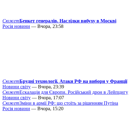
Сюжет
Бенкет генералів. Наслідки вибуху в Москві
Росія новини
— Вчора, 23:58
Сюжет
Брудні технології. Атаки РФ на вибори у Франції
Новини світу
— Вчора, 23:39
Сюжет
Ескалація для Європи. Російський дрон в Лейпцигу
Новини світу
— Вчора, 17:07
Сюжет
Зміни в армії РФ: що стоїть за рішенням Путіна
Росія новини
— Вчора, 15:20