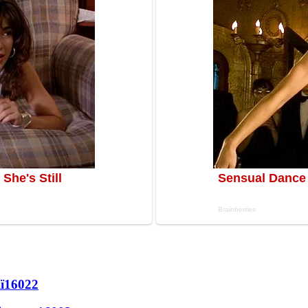
ї
16022