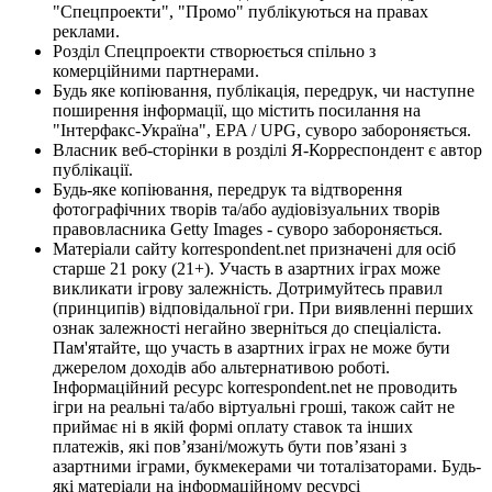
"Спецпроекти", "Промо" публікуються на правах
реклами.
Розділ Спецпроекти створюється спільно з
комерційними партнерами.
Будь яке копіювання, публікація, передрук, чи наступне
поширення інформації, що містить посилання на
"Інтерфакс-Україна", EPA / UPG, суворо забороняється.
Власник веб-сторінки в розділі Я-Корреспондент є автор
публікації.
Будь-яке копіювання, передрук та відтворення
фотографічних творів та/або аудіовізуальних творів
правовласника Getty Images - суворо забороняється.
Матеріали сайту korrespondent.net призначені для осіб
старше 21 року (21+). Участь в азартних іграх може
викликати ігрову залежність. Дотримуйтесь правил
(принципів) відповідальної гри. При виявленні перших
ознак залежності негайно зверніться до спеціаліста.
Пам'ятайте, що участь в азартних іграх не може бути
джерелом доходів або альтернативою роботі.
Інформаційний ресурс korrespondent.net не проводить
ігри на реальні та/або віртуальні гроші, також сайт не
приймає ні в якій формі оплату ставок та інших
платежів, які пов’язані/можуть бути пов’язані з
азартними іграми, букмекерами чи тоталізаторами. Будь-
які матеріали на інформаційному ресурсі