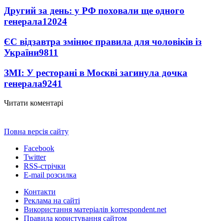
Другий за день: у РФ поховали ще одного
генерала
12024
ЄС відзавтра змінює правила для чоловіків із
України
9811
ЗМІ: У ресторані в Москві загинула дочка
генерала
9241
Читати коментарі
Повна версія сайту
Facebook
Twitter
RSS-стрічки
E-mail розсилка
Контакти
Реклама на сайті
Використання матеріалів korrespondent.net
Правила користування сайтом