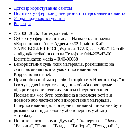
Договір користування сайтом
Політика у сфері конфіденційності і персональних даних
Угода щодо користування
Редакція
© 2000-2026, Korrespondent.net
Суб'єкт у сфері онлайн-медіа Назва онлайн-медіа –
«КореспонденТ.net» Адреса: 02091, місто Київ,
ХАРКІВСЬКЕ ШОСЕ, будинок 172-Б, офіс 208/1 E-mail:
sunlight@mediadim.com.ua
Телефон: 044-205-43-00
Ідентифікатор медіа – R40-06068
Використання будь-яких матеріалів, розміщених на
сайті, дозволяється за умови посилання на
Корреспондент.net.
При копіюванні матеріалів зі сторінки « Новини України
і світу» , для інтернет - видань - обов'язкове пряме
відкрите для пошукових систем гіперпосилання .
Посилання має бути розміщена в незалежності від
повного або часткового використання матеріалів.
Гіперпосилання ( для інтернет - видань) - повинна бути
розміщена в підзаголовку або в першому абзаці
матеріалу.
Новини з позначками "Думка", "Експертиза", "Заява",
"Регіони", "Гроші", "Влада", "Вибори", "Тест-драйв",