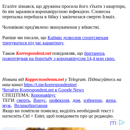
Егаліте зізнався, що дружина просила його з'їхати з квартири,
бо він заразився коронавірусною інфекцією. Словесна
перепалка перейшла в бійку і закінчилася смертю Ісмаїл.
Чоловікові пред'явлено звинувачення у вбивстві.
Раніше ми писали, що
Кабмін дозволив спортсменам
тренуватися під час карантину.
Також
Korrespondent.net
повідомляв, що
британець
пожертвував на боротьбу з коронавірусом 14,4 млн євро.
Новини від
Корреспондент.net
у Telegram. Підписуйтесь на
наш канал
https://t.me/korrespondentnet
Читайте Korrespondent.net в Google News
СПЕЦТЕМА:
Коронавірус
ТЕГИ:
смерть
,
Вирус
,
инфекция
,
дом
,
избиение
,
жена
,
муж
,
Великобритания
Якщо ви помітили помилку, виділіть необхідний текст і
натисніть Ctrl + Enter, щоб повідомити про це редакцію.