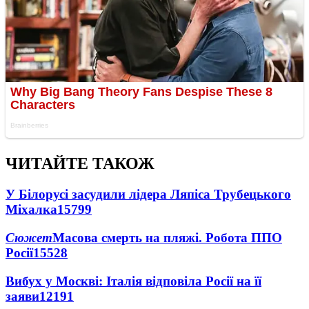
ЧИТАЙТЕ ТАКОЖ
У Білорусі засудили лідера Ляпіса Трубецького
Міхалка
15799
Сюжет
Масова смерть на пляжі. Робота ППО
Росії
15528
Вибух у Москві: Італія відповіла Росії на її
заяви
12191