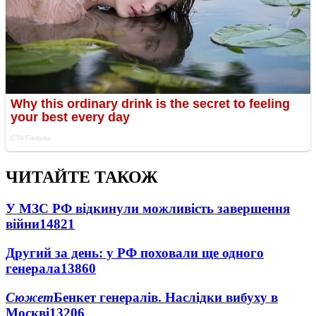
ЧИТАЙТЕ ТАКОЖ
У МЗС РФ відкинули можливість завершення
війни
14821
Другий за день: у РФ поховали ще одного
генерала
13860
Сюжет
Бенкет генералів. Наслідки вибуху в
Москві
13206