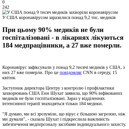
0
242
У США коронавірусом заразилися понад 9,2 тис. медиків
При цьому 90% медиків не були
госпіталізовані - в лікарнях лікуються
184 медпрацівники, а 27 вже померли.
Коронавірус зафіксували у понад 9,2 тисячі медиків у США, з
них 27 вже померли. Про це
повідомляє
CNN в середу, 15
квітня.
Заступник директора Центру з контролю і профілактики
захворювань США Енн Шухат заявила, що 90% інфікованих
медиків не були госпіталізовані. Зараз у відділеннях
інтенсивної терапії знаходяться тільки 184 медики.
"Я думаю, ми всі зрозуміли, що вірус є більшою загрозою, ніж
ми думали", - сказала Шухат і підкреслила важливість
забезпечення медперсоналу засобами індивідуального захисту.