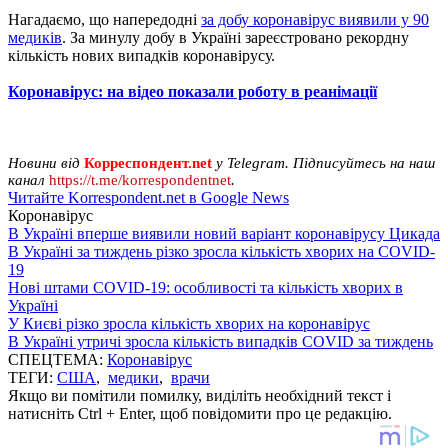
Нагадаємо, що напередодні
за добу коронавірус виявили у 90
медиків
. За минулу добу в Україні зареєстровано рекордну
кількість нових випадків коронавірусу.
Коронавірус: на відео показали роботу в реанімації
Новини від
Корреспондент.net
у Telegram. Підписуйтесь на наш
канал
https://t.me/korrespondentnet
.
Читайте Korrespondent.net в Google News
Коронавірус
В Україні вперше виявили новий варіант коронавірусу Цикада
В Україні за тиждень різко зросла кількість хворих на COVID-
19
Нові штами COVID-19: особливості та кількість хворих в
Україні
У Києві різко зросла кількість хворих на коронавірус
В Україні утричі зросла кількість випадків COVID за тиждень
СПЕЦТЕМА:
Коронавірус
ТЕГИ:
США
,
медики
,
врачи
Якщо ви помітили помилку, виділіть необхідний текст і
натисніть Ctrl + Enter, щоб повідомити про це редакцію.