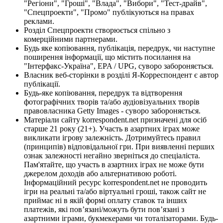
"Регіони", "Гроші", "Влада", "Вибори", "Тест-драйв",
"Спецпроекти", "Промо" публікуються на правах
реклами.
Розділ Спецпроекти створюється спільно з
комерційними партнерами.
Будь яке копіювання, публікація, передрук, чи наступне
поширення інформації, що містить посилання на
"Інтерфакс-Україна", EPA / UPG, суворо забороняється.
Власник веб-сторінки в розділі Я-Корреспондент є автор
публікації.
Будь-яке копіювання, передрук та відтворення
фотографічних творів та/або аудіовізуальних творів
правовласника Getty Images - суворо забороняється.
Матеріали сайту korrespondent.net призначені для осіб
старше 21 року (21+). Участь в азартних іграх може
викликати ігрову залежність. Дотримуйтесь правил
(принципів) відповідальної гри. При виявленні перших
ознак залежності негайно зверніться до спеціаліста.
Пам'ятайте, що участь в азартних іграх не може бути
джерелом доходів або альтернативою роботі.
Інформаційний ресурс korrespondent.net не проводить
ігри на реальні та/або віртуальні гроші, також сайт не
приймає ні в якій формі оплату ставок та інших
платежів, які пов’язані/можуть бути пов’язані з
азартними іграми, букмекерами чи тоталізаторами. Будь-