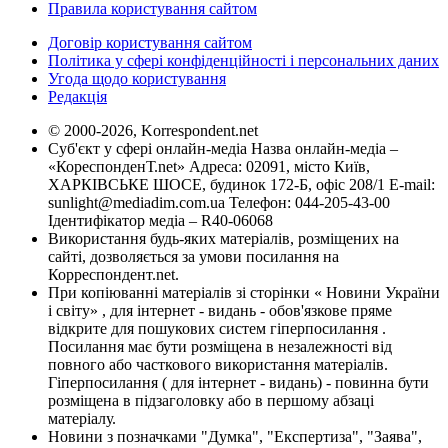
Правила користування сайтом
Договір користування сайтом
Політика у сфері конфіденційності і персональних даних
Угода щодо користування
Редакція
© 2000-2026, Korrespondent.net
Суб'єкт у сфері онлайн-медіа Назва онлайн-медіа –
«КореспонденТ.net» Адреса: 02091, місто Київ,
ХАРКІВСЬКЕ ШОСЕ, будинок 172-Б, офіс 208/1 E-mail:
sunlight@mediadim.com.ua
Телефон: 044-205-43-00
Ідентифікатор медіа – R40-06068
Використання будь-яких матеріалів, розміщених на
сайті, дозволяється за умови посилання на
Корреспондент.net.
При копіюванні матеріалів зі сторінки « Новини України
і світу» , для інтернет - видань - обов'язкове пряме
відкрите для пошукових систем гіперпосилання .
Посилання має бути розміщена в незалежності від
повного або часткового використання матеріалів.
Гіперпосилання ( для інтернет - видань) - повинна бути
розміщена в підзаголовку або в першому абзаці
матеріалу.
Новини з позначками "Думка", "Експертиза", "Заява",