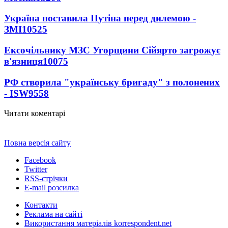
Україна поставила Путіна перед дилемою -
ЗМІ
10525
Ексочільнику МЗС Угорщини Сійярто загрожує
в'язниця
10075
РФ створила "українську бригаду" з полонених
- ISW
9558
Читати коментарі
Повна версія сайту
Facebook
Twitter
RSS-стрічки
E-mail розсилка
Контакти
Реклама на сайті
Використання матеріалів korrespondent.net