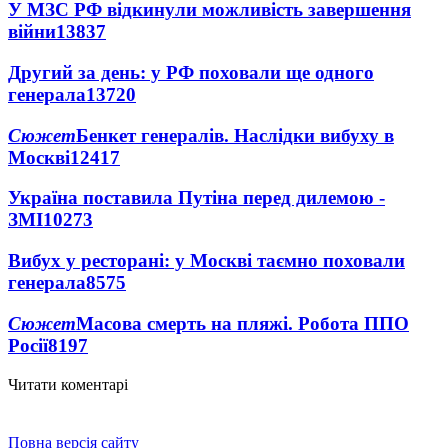
У МЗС РФ відкинули можливість завершення
війни
13837
Другий за день: у РФ поховали ще одного
генерала
13720
Сюжет
Бенкет генералів. Наслідки вибуху в
Москві
12417
Україна поставила Путіна перед дилемою -
ЗМІ
10273
Вибух у ресторані: у Москві таємно поховали
генерала
8575
Сюжет
Масова смерть на пляжі. Робота ППО
Росії
8197
Читати коментарі
Повна версія сайту