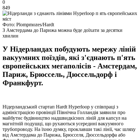
0
849
Фото: Plompmozes/Hardt
З Амстердама до Парижа можна буде доїхати за десятки
хвилин
У Нідерландах побудують мережу ліній
вакуумних поїздів, які з'єднають п'ять
європейських мегаполісів - Амстердам,
Париж, Брюссель, Дюссельдорф і
Франкфурт.
Нідерландський стартап Hardt Hyperloop у співпраці з
адміністрацією провінції Північна Голландія заявили про
майбутнє будівництво надшвидкісних ліній для капсул на
магнітній подушці, що рухаються усередині вакуумного
трубопроводу. На їхню думку, проклавши такі лінії, час шляху
від Амстердама до Парижа, Брюсселя, Дюссельдорфа або