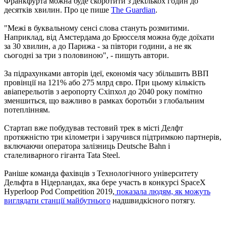
Франкфурта можна буде скоротити з декількох годин до
десятків хвилин. Про це пише
The Guardian
.
"Межі в буквальному сенсі слова стануть розмитими.
Наприклад, від Амстердама до Брюсселя можна буде доїхати
за 30 хвилин, а до Парижа - за півтори години, а не як
сьогодні за три з половиною", - пишуть автори.
За підрахунками авторів ідеї, економія часу збільшить ВВП
провінції на 121% або 275 млрд євро. При цьому кількість
авіаперельотів з аеропорту Схіпхол до 2040 року помітно
зменшиться, що важливо в рамках боротьби з глобальним
потеплінням.
Стартап вже побудував тестовий трек в місті Делфт
протяжністю три кілометри і заручився підтримкою партнерів,
включаючи оператора залізниць Deutsche Bahn і
сталеливарного гіганта Tata Steel.
Раніше команда фахівців з Технологічного університету
Дельфта в Нідерландах, яка бере участь в конкурсі SpaceX
Hyperloop Pod Competition 2019,
показала людям, як можуть
виглядати станції майбутнього
надшвидкісного потягу.