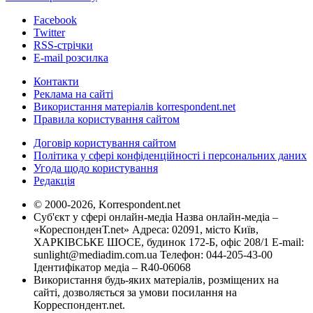
Facebook
Twitter
RSS-стрічки
E-mail розсилка
Контакти
Реклама на сайті
Використання матеріалів korrespondent.net
Правила користування сайтом
Договір користування сайтом
Політика у сфері конфіденційності і персональних даних
Угода щодо користування
Редакція
© 2000-2026, Korrespondent.net
Суб'єкт у сфері онлайн-медіа Назва онлайн-медіа –
«КореспонденТ.net» Адреса: 02091, місто Київ,
ХАРКІВСЬКЕ ШОСЕ, будинок 172-Б, офіс 208/1 E-mail:
sunlight@mediadim.com.ua
Телефон: 044-205-43-00
Ідентифікатор медіа – R40-06068
Використання будь-яких матеріалів, розміщених на
сайті, дозволяється за умови посилання на
Корреспондент.net.