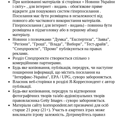
При копіюванні матеріалів зі сторінки « Новини України
і світу» , для інтернет - видань - обов'язкове пряме
відкрите для пошукових систем гіперпосилання .
Посилання має бути розміщена в незалежності від
повного або часткового використання матеріалів.
Гіперпосилання ( для інтернет - видань) - повинна бути
розміщена в підзаголовку або в першому абзаці
матеріалу.
Новини з позначками "Думка", "Експертиза", "Заява",
"Регіони", "Гроші", "Влада", "Вибори", "Тест-драйв",
"Спецпроекти", "Промо" публікуються на правах
реклами.
Розділ Спецпроекти створюється спільно з
комерційними партнерами.
Будь яке копіювання, публікація, передрук, чи наступне
поширення інформації, що містить посилання на
"Інтерфакс-Україна", EPA / UPG, суворо забороняється.
Власник веб-сторінки в розділі Я-Корреспондент є автор
публікації.
Будь-яке копіювання, передрук та відтворення
фотографічних творів та/або аудіовізуальних творів
правовласника Getty Images - суворо забороняється.
Матеріали сайту korrespondent.net призначені для осіб
старше 21 року (21+). Участь в азартних іграх може
викликати ігрову залежність. Дотримуйтесь правил