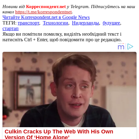
Новини від
Корреспондент.net
у Telegram. Підписуйтесь на наш
канал
https://t.me/korrespondentnet
.
Читайте Korrespondent.net в Google News
ТЕГИ:
транспорт
,
Технологии
,
Нидерланды
,
будущее
,
стартап
Якщо ви помітили помилку, виділіть необхідний текст і
натисніть Ctrl + Enter, щоб повідомити про це редакцію.