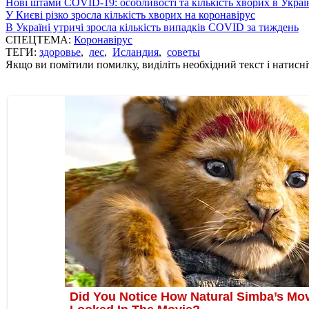
Нові штами COVID-19: особливості та кількість хворих в Украї
У Києві різко зросла кількість хворих на коронавірус
В Україні утричі зросла кількість випадків COVID за тиждень
СПЕЦТЕМА:
Коронавірус
ТЕГИ:
здоровье
,
лес
,
Исландия
,
советы
Якщо ви помітили помилку, виділіть необхідний текст і натисніт