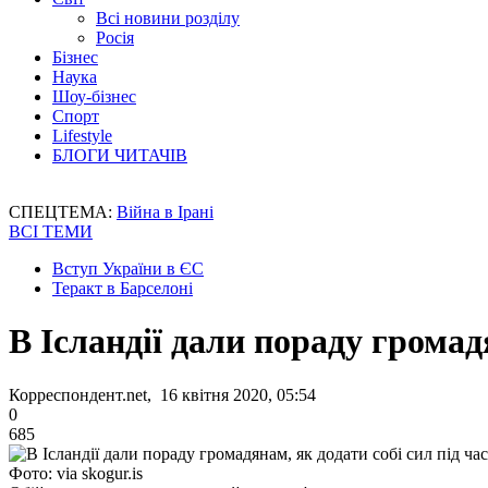
Всі новини розділу
Росія
Бізнес
Наука
Шоу-бізнес
Спорт
Lifestyle
БЛОГИ ЧИТАЧІВ
СПЕЦТЕМА:
Війна в Ірані
ВСІ ТЕМИ
Вступ України в ЄС
Теракт в Барселоні
В Ісландії дали пораду громадя
Корреспондент.net, 16 квітня 2020, 05:54
0
685
Фото: via skogur.is