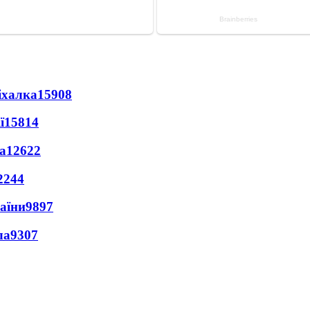
іхалка
15908
ї
15814
а
12622
2244
раїни
9897
ла
9307