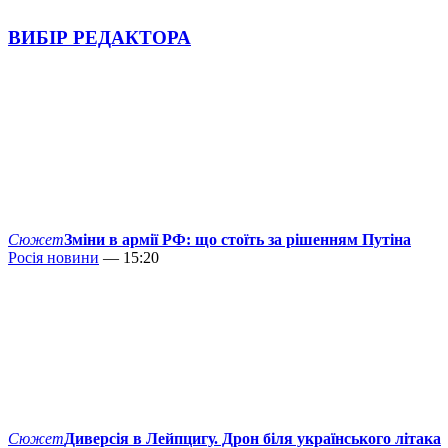
ВИБІР РЕДАКТОРА
Сюжет
Зміни в армії РФ: що стоїть за рішенням Путіна
Росія новини
— 15:20
Сюжет
Диверсія в Лейпцигу. Дрон біля українського літака