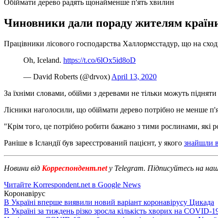
Обіймати дерево радять щонайменше п'ять хвилин
Чиновники дали пораду жителям країни, 
Працівники лісового господарства Халлормсстадур, що на сході 
Oh, Iceland.
https://t.co/6lOx5id8oD
— David Roberts (@drvox)
April 13, 2020
За їхніми словами, обійми з деревами не тільки можуть підняти н
Лісники наголосили, що обіймати дерево потрібно не менше п'я
"Крім того, це потрібно робити бажано з тими рослинами, які рос
Раніше в Ісландії був зареєстрований пацієнт, у якого
знайшли в
Новини від
Корреспондент.net
у Telegram. Підписуйтесь на на
Читайте Korrespondent.net в Google News
Коронавірус
В Україні вперше виявили новий варіант коронавірусу Цикада
В Україні за тиждень різко зросла кількість хворих на COVID-1