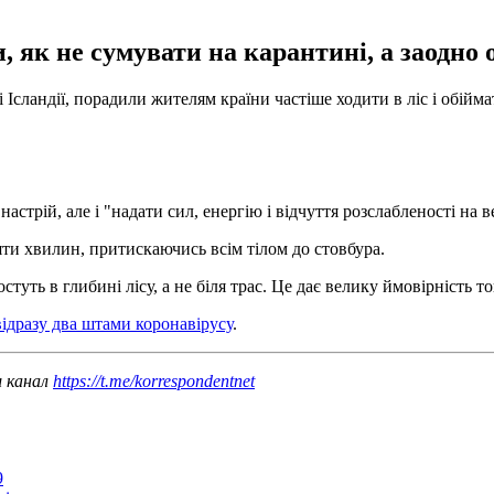
як не сумувати на карантині, а заодно о
Ісландії, порадили жителям країни частіше ходити в ліс і обійм
астрій, але і "надати сил, енергію і відчуття розслабленості на в
ти хвилин, притискаючись всім тілом до стовбура.
туть в глибині лісу, а не біля трас. Це дає велику ймовірність то
ідразу два штами коронавірусу
.
ш канал
https://t.me/korrespondentnet
9