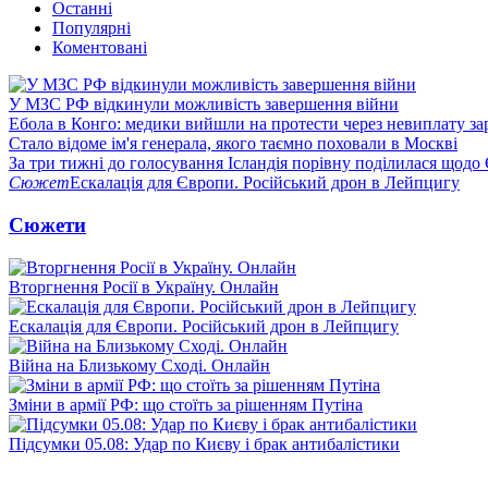
Останні
Популярні
Коментовані
У МЗС РФ відкинули можливість завершення війни
Ебола в Конго: медики вийшли на протести через невиплату за
Стало відоме ім'я генерала, якого таємно поховали в Москві
За три тижні до голосування Ісландія порівну поділилася щодо
Сюжет
Ескалація для Європи. Російський дрон в Лейпцигу
Сюжети
Вторгнення Росії в Україну. Онлайн
Ескалація для Європи. Російський дрон в Лейпцигу
Війна на Близькому Сході. Онлайн
Зміни в армії РФ: що стоїть за рішенням Путіна
Підсумки 05.08: Удар по Києву і брак антибалістики