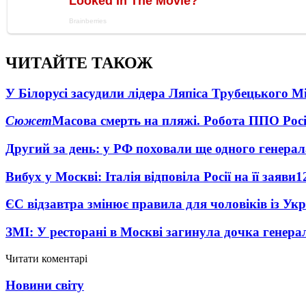
ЧИТАЙТЕ ТАКОЖ
У Білорусі засудили лідера Ляпіса Трубецького М
Сюжет
Масова смерть на пляжі. Робота ППО Росі
Другий за день: у РФ поховали ще одного генерал
Вибух у Москві: Італія відповіла Росії на її заяви
1
ЄС відзавтра змінює правила для чоловіків із Ук
ЗМІ: У ресторані в Москві загинула дочка генера
Читати коментарі
Новини світу