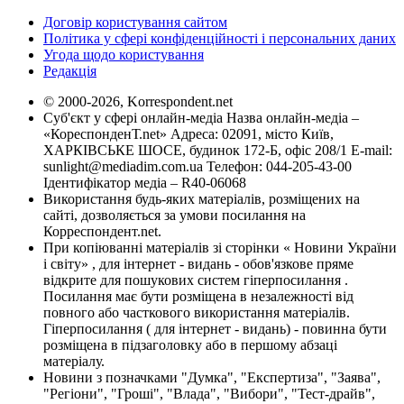
Договір користування сайтом
Політика у сфері конфіденційності і персональних даних
Угода щодо користування
Редакція
© 2000-2026, Korrespondent.net
Суб'єкт у сфері онлайн-медіа Назва онлайн-медіа –
«КореспонденТ.net» Адреса: 02091, місто Київ,
ХАРКІВСЬКЕ ШОСЕ, будинок 172-Б, офіс 208/1 E-mail:
sunlight@mediadim.com.ua
Телефон: 044-205-43-00
Ідентифікатор медіа – R40-06068
Використання будь-яких матеріалів, розміщених на
сайті, дозволяється за умови посилання на
Корреспондент.net.
При копіюванні матеріалів зі сторінки « Новини України
і світу» , для інтернет - видань - обов'язкове пряме
відкрите для пошукових систем гіперпосилання .
Посилання має бути розміщена в незалежності від
повного або часткового використання матеріалів.
Гіперпосилання ( для інтернет - видань) - повинна бути
розміщена в підзаголовку або в першому абзаці
матеріалу.
Новини з позначками "Думка", "Експертиза", "Заява",
"Регіони", "Гроші", "Влада", "Вибори", "Тест-драйв",