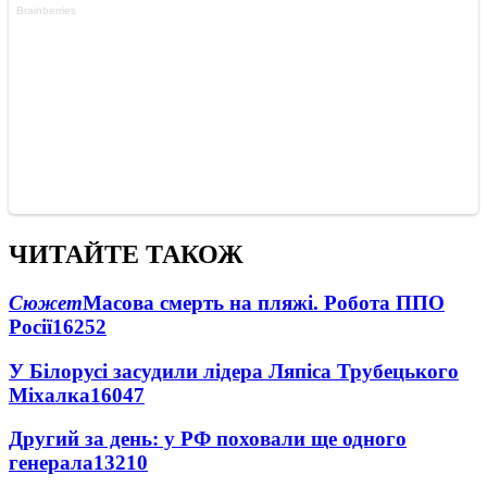
ЧИТАЙТЕ ТАКОЖ
Сюжет
Масова смерть на пляжі. Робота ППО
Росії
16252
У Білорусі засудили лідера Ляпіса Трубецького
Міхалка
16047
Другий за день: у РФ поховали ще одного
генерала
13210