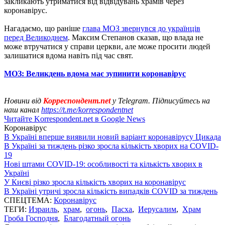
закликають утриматися від відвідувань храмів через
коронавірус.
Нагадаємо, що раніше
глава МОЗ звернувся до українців
перед Великоднем
. Максим Степанов сказав, що влада не
може втручатися у справи церкви, але може просити людей
залишатися вдома навіть під час свят.
МОЗ: Великдень вдома має зупинити коронавірус
Новини від
Корреспондент.net
у Telegram. Підписуйтесь на
наш канал
https://t.me/korrespondentnet
Читайте Korrespondent.net в Google News
Коронавірус
В Україні вперше виявили новий варіант коронавірусу Цикада
В Україні за тиждень різко зросла кількість хворих на COVID-
19
Нові штами COVID-19: особливості та кількість хворих в
Україні
У Києві різко зросла кількість хворих на коронавірус
В Україні утричі зросла кількість випадків COVID за тиждень
СПЕЦТЕМА:
Коронавірус
ТЕГИ:
Израиль
,
храм
,
огонь
,
Пасха
,
Иерусалим
,
Храм
Гроба Господня
,
Благодатный огонь