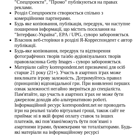
"Спецпроекти", "Промо" публікуються на правах
реклами.
Розділ Спецпроекти створюється спільно з
комерційними партнерами.
Будь яке копіювання, публікація, передрук, чи наступне
поширення інформації, що містить посилання на
"Інтерфакс-Україна", EPA / UPG, суворо забороняється.
Власник веб-сторінки в розділі Я-Корреспондент є автор
публікації.
Будь-яке копіювання, передрук та відтворення
фотографічних творів та/або аудіовізуальних творів
правовласника Getty Images - суворо забороняється.
Матеріали сайту korrespondent.net призначені для осіб
старше 21 року (21+). Участь в азартних іграх може
викликати ігрову залежність. Дотримуйтесь правил
(принципів) відповідальної гри. При виявленні перших
ознак залежності негайно зверніться до спеціаліста.
Пам'ятайте, що участь в азартних іграх не може бути
джерелом доходів або альтернативою роботі.
Інформаційний ресурс korrespondent.net не проводить
ігри на реальні та/або віртуальні гроші, також сайт не
приймає ні в якій формі оплату ставок та інших
платежів, які пов’язані/можуть бути пов’язані з
азартними іграми, букмекерами чи тоталізаторами. Будь-
які матеріали на інформаційному ресурсі