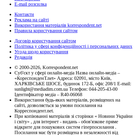
E-mail розсилка
Контакти
Реклама на сайті
Використання матеріалів korrespondent.net
Правила користування сайтом
Договір користування сайтом
Політика у сфері конфіденційності і персональних даних
Угода щодо користування
Редакція
© 2000-2026, Korrespondent.net
Суб'єкт у сфері онлайн-медіа Назва онлайн-медіа –
«КореспонденТ.net» Адреса: 02091, місто Київ,
ХАРКІВСЬКЕ ШОСЕ, будинок 172-Б, офіс 208/1 E-mail:
sunlight@mediadim.com.ua
Телефон: 044-205-43-00
Ідентифікатор медіа – R40-06068
Використання будь-яких матеріалів, розміщених на
сайті, дозволяється за умови посилання на
Корреспондент.net.
При копіюванні матеріалів зі сторінки « Новини України
і світу» , для інтернет - видань - обов'язкове пряме
відкрите для пошукових систем гіперпосилання .
Посилання має бути розміщена в незалежності від