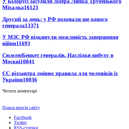
У Білорусі засудили лідера Ляпіса Трубецького
Міхалка
16123
Другий за день: у РФ поховали ще одного
генерала
13371
У МЗС РФ відкинули можливість завершення
війни
11693
Сюжет
Бенкет генералів. Наслідки вибуху в
Москві
10841
ЄС відзавтра змінює правила для чоловіків із
України
10036
Читати коментарі
Повна версія сайту
Facebook
Twitter
RSS-стрічки