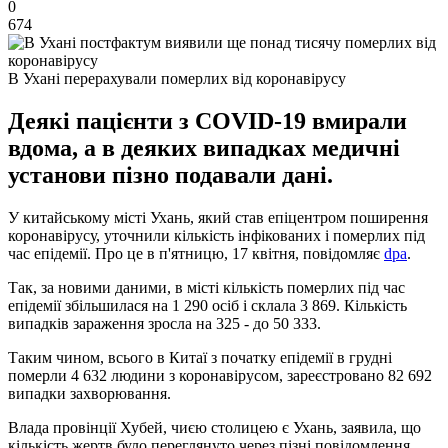
0
674
В Ухані перерахували померлих від коронавірусу
Деякі пацієнти з COVID-19 вмирали
вдома, а в деяких випадках медичні
установи пізно подавали дані.
У китайському місті Ухань, який став епіцентром поширення
коронавірусу, уточнили кількість інфікованих і померлих під
час епідемії. Про це в п'ятницю, 17 квітня, повідомляє
dpa
.
Так, за новими даними, в місті кількість померлих під час
епідемії збільшилася на 1 290 осіб і склала 3 869. Кількість
випадків зараження зросла на 325 - до 50 333.
Таким чином, всього в Китаї з початку епідемії в грудні
померли 4 632 людини з коронавірусом, зареєстровано 82 692
випадки захворювання.
Влада провінції Хубей, чиєю столицею є Ухань, заявила, що
кількість жертв було переглянуто через пізні повідомлення