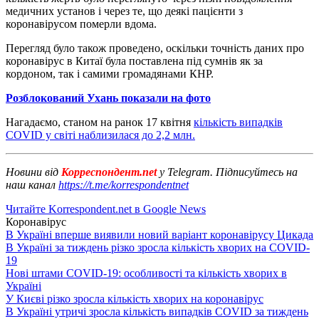
медичних установ і через те, що деякі пацієнти з
коронавірусом померли вдома.
Перегляд було також проведено, оскільки точність даних про
коронавірус в Китаї була поставлена ​​під сумнів як за
кордоном, так і самими громадянами КНР.
Розблокований Ухань показали на фото
Нагадаємо, станом на ранок 17 квітня
кількість випадків
COVID у світі наблизилася до 2,2 млн.
Новини від
Корреспондент.net
у Telegram. Підписуйтесь на
наш канал
https://t.me/korrespondentnet
Читайте Korrespondent.net в Google News
Коронавірус
В Україні вперше виявили новий варіант коронавірусу Цикада
В Україні за тиждень різко зросла кількість хворих на COVID-
19
Нові штами COVID-19: особливості та кількість хворих в
Україні
У Києві різко зросла кількість хворих на коронавірус
В Україні утричі зросла кількість випадків COVID за тиждень