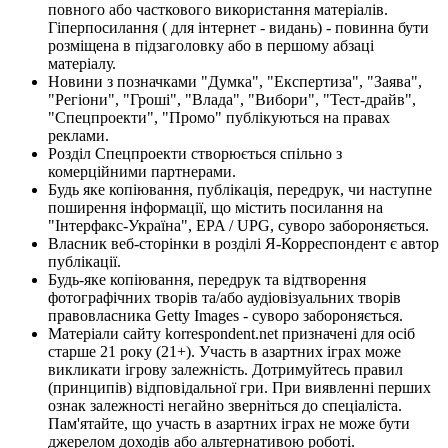
повного або часткового використання матеріалів.
Гіперпосилання ( для інтернет - видань) - повинна бути
розміщена в підзаголовку або в першому абзаці
матеріалу.
Новини з позначками "Думка", "Експертиза", "Заява",
"Регіони", "Гроші", "Влада", "Вибори", "Тест-драйв",
"Спецпроекти", "Промо" публікуються на правах
реклами.
Розділ Спецпроекти створюється спільно з
комерційними партнерами.
Будь яке копіювання, публікація, передрук, чи наступне
поширення інформації, що містить посилання на
"Інтерфакс-Україна", EPA / UPG, суворо забороняється.
Власник веб-сторінки в розділі Я-Корреспондент є автор
публікації.
Будь-яке копіювання, передрук та відтворення
фотографічних творів та/або аудіовізуальних творів
правовласника Getty Images - суворо забороняється.
Матеріали сайту korrespondent.net призначені для осіб
старше 21 року (21+). Участь в азартних іграх може
викликати ігрову залежність. Дотримуйтесь правил
(принципів) відповідальної гри. При виявленні перших
ознак залежності негайно зверніться до спеціаліста.
Пам'ятайте, що участь в азартних іграх не може бути
джерелом доходів або альтернативою роботі.