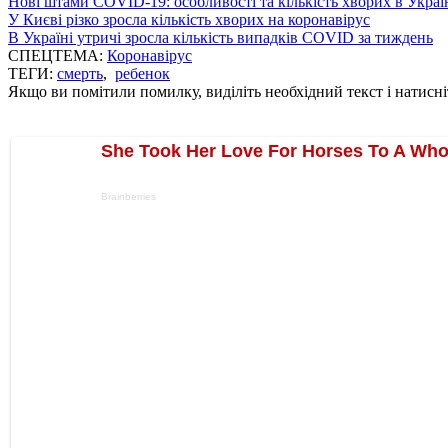
Нові штами COVID-19: особливості та кількість хворих в Украї
У Києві різко зросла кількість хворих на коронавірус
В Україні утричі зросла кількість випадків COVID за тиждень
СПЕЦТЕМА:
Коронавірус
ТЕГИ:
смерть
,
ребенок
Якщо ви помітили помилку, виділіть необхідний текст і натисніт