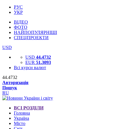
РУС
УКР
ВІДЕО
ФОТО
НАЙПОПУЛЯРНІШІ
СПЕЦПРОЕКТИ
USD
USD
44.4732
EUR
51.3093
Всі курси валют
44.4732
Авторизація
Пошук
RU
ВСІ РОЗДІЛИ
Головна
Україна
Місто
Світ