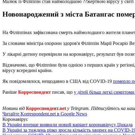
Малюк із Філіппін став наймолодшою ??жертвою вірусу у світі
Новонароджений з міста Батангас помер 
На Філіппінах зафіксована смерть наймолодшого жителя планет
За словами міністра охорони здоров'я Філіппін Марії Росаріо В
У лікарні дитину перевірили на коронавірус, результат був поз
Відзначимо, що Філіппіни були однією з перших країн у регіоні,
вірусу всередині країни.
Як повідомлялося, нещодавно в США від COVID-19
померло п
Раніше
Корреспондент
писав, що
у дітей більш легкі симптоми
Новини від
Корреспондент.net
у Telegram. Підписуйтесь на на
Читайте Korrespondent.net в Google News
Коронавірус
В Україні вперше виявили новий варіант коронавірусу Цикада
В Україні за тиждень різко зросла кількість хворих на COVID-1