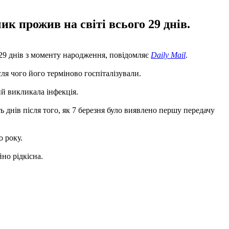
к прожив на світі всього 29 днів.
 29 днів з моменту народження, повідомляє
Daily Mail
.
ля чого його терміново госпіталізували.
ий викликала інфекція.
ть днів після того, як 7 березня було виявлено першу передачу
о року.
но рідкісна.