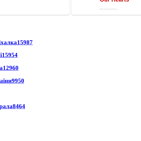
іхалка
15987
ї
15954
а
12960
раїни
9950
ерала
8464