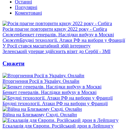
Останні
Популярні
Коментовані
Росія прагне повторити кризу 2022 року - Сибіга
Сюжет
Бенкет генералів. Наслідки вибуху в Москві
Сюжет
Брудні технології. Атаки РФ на вибори у Франції
У Росії стався масштабний збій інтернету
Зеленський уперше здійснить візит до Сербії - ЗМІ
Сюжети
Вторгнення Росії в Україну. Онлайн
Бенкет генералів. Наслідки вибуху в Москві
Брудні технології. Атаки РФ на вибори у Франції
Війна на Близькому Сході. Онлайн
Ескалація для Європи. Російський дрон в Лейпцигу