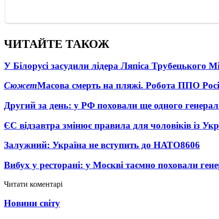
ЧИТАЙТЕ ТАКОЖ
У Білорусі засудили лідера Ляпіса Трубецького М
Сюжет
Масова смерть на пляжі. Робота ППО Росі
Другий за день: у РФ поховали ще одного генерал
ЄС відзавтра змінює правила для чоловіків із Ук
Залужний: Україна не вступить до НАТО
8606
Вибух у ресторані: у Москві таємно поховали ген
Читати коментарі
Новини світу