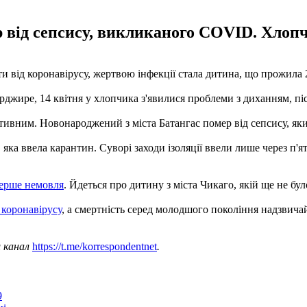
від сепсису, викликаного COVID. Хлопчи
и від коронавірусу, жертвою інфекції стала дитина, що прожила
ерджире, 14 квітня у хлопчика з'явилися проблеми з диханням, піс
итивним. Новонароджений з міста Батангас помер від сепсису, як
 яка ввела карантин. Суворі заходи ізоляції ввели лише через п'я
ерше немовля
. Йдеться про дитину з міста Чикаго, якій ще не бул
 коронавірусу
, а смертність серед молодшого покоління надзвичай
ш канал
https://t.me/korrespondentnet
.
9