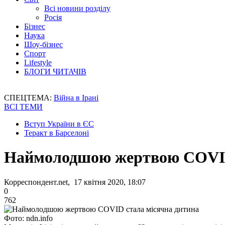
Всі новини розділу
Росія
Бізнес
Наука
Шоу-бізнес
Спорт
Lifestyle
БЛОГИ ЧИТАЧІВ
СПЕЦТЕМА:
Війна в Ірані
ВСІ ТЕМИ
Вступ України в ЄС
Теракт в Барселоні
Наймолодшою жертвою COVID
Корреспондент.net, 17 квітня 2020, 18:07
0
762
Фото: ndn.info