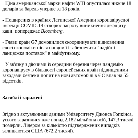
- Ціна американської марки нафти WTI опустилася нижче 18
доларів за барель уперше за 18 років.
- Поширення в країнах Латинської Америки коронавірусної
інфекції COVID-19 створює загрозу виникнення дефіциту
кави, попереджає
Bloomberg
.
- Глави країн G7 домовилися скоординувати відновлення
своєї економіки після пандемії і забезпечити "надійні
ланцюжка поставок" в майбутньому.
- У зв'язку з діючими із середини березня через пандемію
коронавірусу в більшості європейських країн підвищеними
заходами безпеки попит на нові автомобілі в ЄС впав на 55
відсотків.
Загиблі і заражені
Згідно з актуальними даними Університету Джонса Гопкінса,
усього заразилися вже понад 2,182 мільйона осіб, 147,3 тисячі
померли. Лідером за кількістю підтверджених випадків
залишаються США (672,2 тисячі).