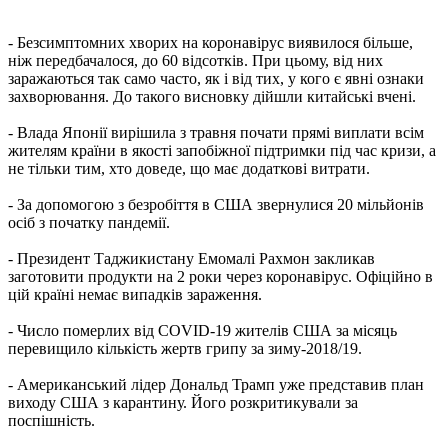
- Безсимптомних хворих на коронавірус виявилося більше,
ніж передбачалося, до 60 відсотків. При цьому, від них
заражаються так само часто, як і від тих, у кого є явні ознаки
захворювання. До такого висновку дійшли китайські вчені.
- Влада Японії вирішила з травня почати прямі виплати всім
жителям країни в якості запобіжної підтримки під час кризи, а
не тільки тим, хто доведе, що має додаткові витрати.
- За допомогою з безробіття в США звернулися 20 мільйонів
осіб з початку пандемії.
- Президент Таджикистану Емомалі Рахмон закликав
заготовити продукти на 2 роки через коронавірус. Офіційно в
цій країні немає випадків зараження.
- Число померлих від COVID-19 жителів США за місяць
перевищило кількість жертв грипу за зиму-2018/19.
- Американський лідер Дональд Трамп уже представив план
виходу США з карантину. Його розкритикували за
поспішність.