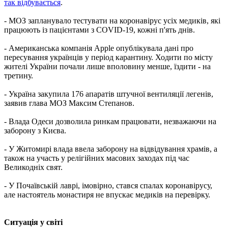
так відбувається
.
- МОЗ запланувало тестувати на коронавірус усіх медиків, які
працюють із пацієнтами з COVID-19, кожні п'ять днів.
- Американська компанія Apple опублікувала дані про
пересування українців у період карантину. Ходити по місту
жителі України почали лише вполовину менше, їздити - на
третину.
- Україна закупила 176 апаратів штучної вентиляції легенів,
заявив глава МОЗ Максим Степанов.
- Влада Одеси дозволила ринкам працювати, незважаючи на
заборону з Києва.
- У Житомирі влада ввела заборону на відвідування храмів, а
також на участь у релігійних масових заходах під час
Великодніх свят.
- У Почаївській лаврі, імовірно, стався спалах коронавірусу,
але настоятель монастиря не впускає медиків на перевірку.
Ситуація у світі