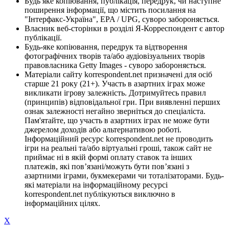
Будь яке копіювання, публікація, передрук, чи наступне
поширення інформації, що містить посилання на
"Інтерфакс-Україна", EPA / UPG, суворо забороняється.
Власник веб-сторінки в розділі Я-Корреспондент є автор
публікації.
Будь-яке копіювання, передрук та відтворення
фотографічних творів та/або аудіовізуальних творів
правовласника Getty Images - суворо забороняється.
Матеріали сайту korrespondent.net призначені для осіб
старше 21 року (21+). Участь в азартних іграх може
викликати ігрову залежність. Дотримуйтесь правил
(принципів) відповідальної гри. При виявленні перших
ознак залежності негайно зверніться до спеціаліста.
Пам'ятайте, що участь в азартних іграх не може бути
джерелом доходів або альтернативою роботі.
Інформаційний ресурс korrespondent.net не проводить
ігри на реальні та/або віртуальні гроші, також сайт не
приймає ні в якій формі оплату ставок та інших
платежів, які пов’язані/можуть бути пов’язані з
азартними іграми, букмекерами чи тоталізаторами. Будь-
які матеріали на інформаційному ресурсі
korrespondent.net публікуються виключно в
інформаційних цілях.
X