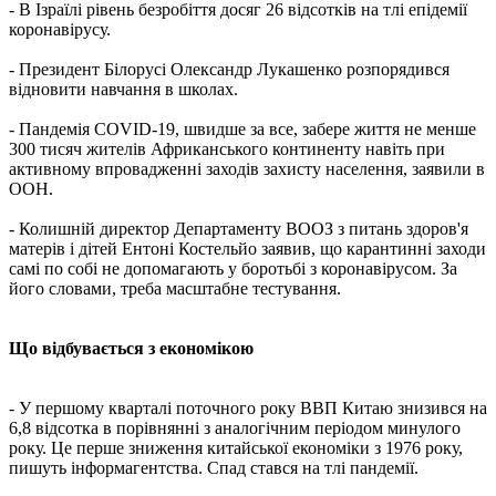
- В Ізраїлі рівень безробіття досяг 26 відсотків на тлі епідемії
коронавірусу.
- Президент Білорусі Олександр Лукашенко розпорядився
відновити навчання в школах.
- Пандемія COVID-19, швидше за все, забере життя не менше
300 тисяч жителів Африканського континенту навіть при
активному впровадженні заходів захисту населення, заявили в
ООН.
- Колишній директор Департаменту ВООЗ з питань здоров'я
матерів і дітей Ентоні Костельйо заявив, що карантинні заходи
самі по собі не допомагають у боротьбі з коронавірусом. За
його словами, треба масштабне тестування.
Що відбувається з економікою
- У першому кварталі поточного року ВВП Китаю знизився на
6,8 відсотка в порівнянні з аналогічним періодом минулого
року. Це перше зниження китайської економіки з 1976 року,
пишуть інформагентства. Спад стався на тлі пандемії.