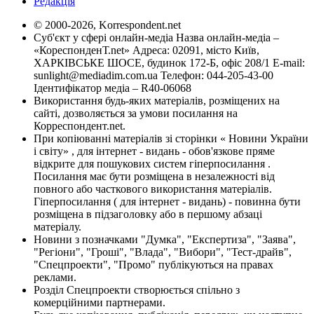
Редакція
© 2000-2026, Korrespondent.net
Суб'єкт у сфері онлайн-медіа Назва онлайн-медіа –
«КореспонденТ.net» Адреса: 02091, місто Київ,
ХАРКІВСЬКЕ ШОСЕ, будинок 172-Б, офіс 208/1 E-mail:
sunlight@mediadim.com.ua
Телефон: 044-205-43-00
Ідентифікатор медіа – R40-06068
Використання будь-яких матеріалів, розміщених на
сайті, дозволяється за умови посилання на
Корреспондент.net.
При копіюванні матеріалів зі сторінки « Новини України
і світу» , для інтернет - видань - обов'язкове пряме
відкрите для пошукових систем гіперпосилання .
Посилання має бути розміщена в незалежності від
повного або часткового використання матеріалів.
Гіперпосилання ( для інтернет - видань) - повинна бути
розміщена в підзаголовку або в першому абзаці
матеріалу.
Новини з позначками "Думка", "Експертиза", "Заява",
"Регіони", "Гроші", "Влада", "Вибори", "Тест-драйв",
"Спецпроекти", "Промо" публікуються на правах
реклами.
Розділ Спецпроекти створюється спільно з
комерційними партнерами.