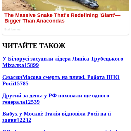
ЧИТАЙТЕ ТАКОЖ
У Білорусі засудили лідера Ляпіса Трубецького
Міхалка
15899
Сюжет
Масова смерть на пляжі. Робота ППО
Росії
15785
Другий за день: у РФ поховали ще одного
генерала
12539
Вибух у Москві: Італія відповіла Росії на її
заяви
12232