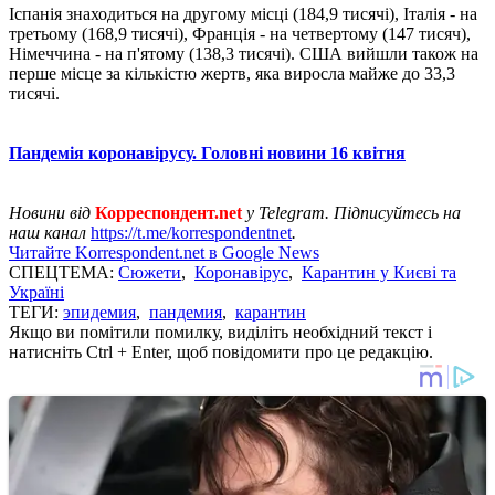
Іспанія знаходиться на другому місці (184,9 тисячі), Італія - ​​на
третьому (168,9 тисячі), Франція - на четвертому (147 тисяч),
Німеччина - на п'ятому (138,3 тисячі). США вийшли також на
перше місце за кількістю жертв, яка виросла майже до 33,3
тисячі.
Пандемія коронавірусу. Головні новини 16 квітня
Новини від
Корреспондент.net
у Telegram. Підписуйтесь на
наш канал
https://t.me/korrespondentnet
.
Читайте Korrespondent.net в Google News
СПЕЦТЕМА:
Сюжети
,
Коронавірус
,
Карантин у Києві та
Україні
ТЕГИ:
эпидемия
,
пандемия
,
карантин
Якщо ви помітили помилку, виділіть необхідний текст і
натисніть Ctrl + Enter, щоб повідомити про це редакцію.