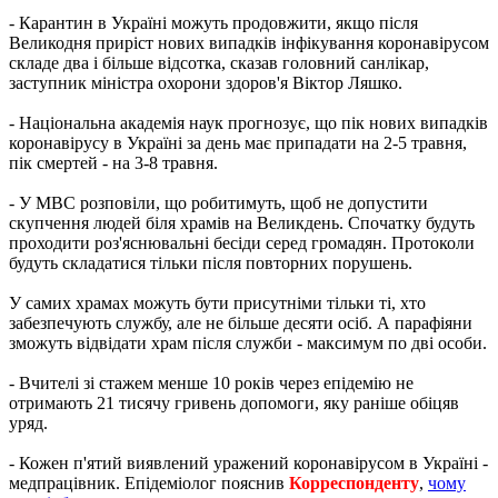
- Карантин в Україні можуть продовжити, якщо після
Великодня приріст нових випадків інфікування коронавірусом
складе два і більше відсотка, сказав головний санлікар,
заступник міністра охорони здоров'я Віктор Ляшко.
- Національна академія наук прогнозує, що пік нових випадків
коронавірусу в Україні за день має припадати на 2-5 травня,
пік смертей - на 3-8 травня.
- У МВС розповіли, що робитимуть, щоб не допустити
скупчення людей біля храмів на Великдень. Спочатку будуть
проходити роз'яснювальні бесіди серед громадян. Протоколи
будуть складатися тільки після повторних порушень.
У самих храмах можуть бути присутніми тільки ті, хто
забезпечують службу, але не більше десяти осіб. А парафіяни
зможуть відвідати храм після служби - максимум по дві особи.
- Вчителі зі стажем менше 10 років через епідемію не
отримають 21 тисячу гривень допомоги, яку раніше обіцяв
уряд.
- Кожен п'ятий виявлений уражений коронавірусом в Україні -
медпрацівник. Епідеміолог пояснив
Корреспонденту
,
чому