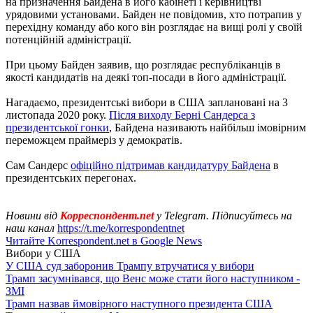
на призначення Байдена в його кабінеті і керівництві
урядовими установами. Байден не повідомив, хто потрапив у
перехідну команду або кого він розглядає на вищі ролі у своїй
потенційній адміністрації.
При цьому Байден заявив, що розглядає республіканців в
якості кандидатів на деякі топ-посади в його адміністрації.
Нагадаємо, президентські вибори в США заплановані на 3
листопада 2020 року.
Після виходу Берні Сандерса з
президентської гонки
, Байдена називають найбільш імовірним
переможцем праймеріз у демократів.
Сам Сандерс
офіційно підтримав кандидатуру Байдена
в
президентських перегонах.
Новини від
Корреспондент.net
у Telegram. Підписуйтесь на
наш канал
https://t.me/korrespondentnet
Читайте Korrespondent.net в Google News
Вибори у США
У США суд заборонив Трампу втручатися у вибори
Трамп засумнівався, що Венс може стати його наступником -
ЗМІ
Трамп назвав ймовірного наступного президента США