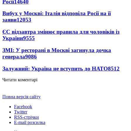
Росії
14640
Вибух у Москві: Італія відповіла Росії на її
заяви
12053
ЄС відзавтра змінює правила для чоловіків із
України
9555
ЗМІ: У ресторані в Москві загинула дочка
генерала
9086
Залужний: Україна не вступить до НАТО
8512
Читати коментарі
Повна версія сайту
Facebook
Twitter
RSS-стрічки
E-mail розсилка