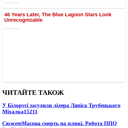
ЧИТАЙТЕ ТАКОЖ
У Білорусі засудили лідера Ляпіса Трубецького
Міхалка
15211
Сюжет
Масова смерть на пляжі. Робота ППО