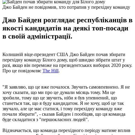
Джо Байден не повідомив, хто потрапив у перехідну команду
Джо Байден розглядає республіканців в
якості кандидатів на деякі топ-посади
в своїй адміністрації.
Колишній віце-президент США Джо Байден почав збирати
перехідну команду Білого дому, щоб швидко зібрати штат у
разі, якщо він переможе на президентських виборах 2020 року.
Про це повідомляє
The Hill
.
"Я заявляю, що це вже почалося. Звучить самовпевнено. Я не
хочу сказати, що ми про це думали місяць тому. Ми це
зробили, тому що це звучить, ніби я був упевнений, що
станеться так, що я буду кандидатом. Я не хочу, щоб це так
звучало, але це має статися, і тому перехідну команду вже
почали збирати", - сказав Байден і пообіцяв, що ця команда
буде складатися з "першокласних людей".
Відзначається, що команда перехідного періоду матиме вплив