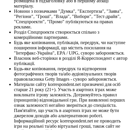
розміщена в підзаголовку або в першому абзаці
матеріалу.
Новини з позначками "Думка", "Експертиза", "Заява",
"Регіони", "Гроші", "Влада", "Вибори", "Тест-драйв",
"Спецпроекти", "Промо" публікуються на правах
реклами.
Розділ Спецпроекти створюється спільно з
комерційними партнерами.
Будь яке копіювання, публікація, передрук, чи наступне
поширення інформації, що містить посилання на
"Інтерфакс-Україна", EPA / UPG, суворо забороняється.
Власник веб-сторінки в розділі Я-Корреспондент є автор
публікації.
Будь-яке копіювання, передрук та відтворення
фотографічних творів та/або аудіовізуальних творів
правовласника Getty Images - суворо забороняється.
Матеріали сайту korrespondent.net призначені для осіб
старше 21 року (21+). Участь в азартних іграх може
викликати ігрову залежність. Дотримуйтесь правил
(принципів) відповідальної гри. При виявленні перших
ознак залежності негайно зверніться до спеціаліста.
Пам'ятайте, що участь в азартних іграх не може бути
джерелом доходів або альтернативою роботі.
Інформаційний ресурс korrespondent.net не проводить
ігри на реальні та/або віртуальні гроші, також сайт не