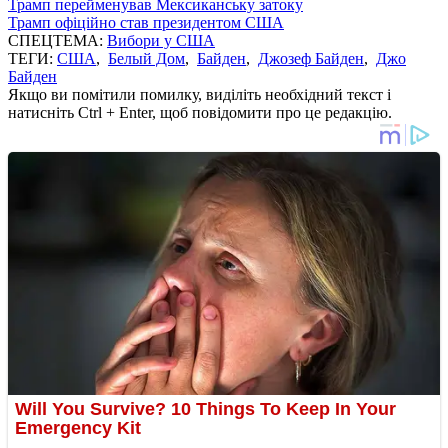
Трамп перейменував Мексиканську затоку
Трамп офіційно став президентом США
СПЕЦТЕМА:
Вибори у США
ТЕГИ:
США
,
Белый Дом
,
Байден
,
Джозеф Байден
,
Джо
Байден
Якщо ви помітили помилку, виділіть необхідний текст і
натисніть Ctrl + Enter, щоб повідомити про це редакцію.