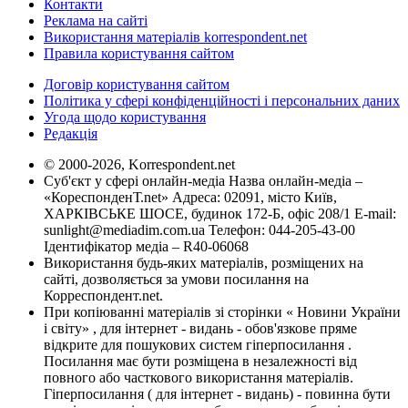
Контакти
Реклама на сайті
Використання матеріалів korrespondent.net
Правила користування сайтом
Договір користування сайтом
Політика у сфері конфіденційності і персональних даних
Угода щодо користування
Редакція
© 2000-2026, Korrespondent.net
Суб'єкт у сфері онлайн-медіа Назва онлайн-медіа –
«КореспонденТ.net» Адреса: 02091, місто Київ,
ХАРКІВСЬКЕ ШОСЕ, будинок 172-Б, офіс 208/1 E-mail:
sunlight@mediadim.com.ua
Телефон: 044-205-43-00
Ідентифікатор медіа – R40-06068
Використання будь-яких матеріалів, розміщених на
сайті, дозволяється за умови посилання на
Корреспондент.net.
При копіюванні матеріалів зі сторінки « Новини України
і світу» , для інтернет - видань - обов'язкове пряме
відкрите для пошукових систем гіперпосилання .
Посилання має бути розміщена в незалежності від
повного або часткового використання матеріалів.
Гіперпосилання ( для інтернет - видань) - повинна бути