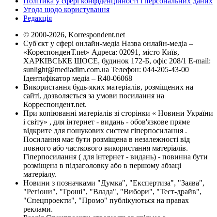
Політика у сфері конфіденційності і персональних даних
Угода щодо користування
Редакція
© 2000-2026, Korrespondent.net
Суб'єкт у сфері онлайн-медіа Назва онлайн-медіа –
«КореспонденТ.net» Адреса: 02091, місто Київ,
ХАРКІВСЬКЕ ШОСЕ, будинок 172-Б, офіс 208/1 E-mail:
sunlight@mediadim.com.ua
Телефон: 044-205-43-00
Ідентифікатор медіа – R40-06068
Використання будь-яких матеріалів, розміщених на
сайті, дозволяється за умови посилання на
Корреспондент.net.
При копіюванні матеріалів зі сторінки « Новини України
і світу» , для інтернет - видань - обов'язкове пряме
відкрите для пошукових систем гіперпосилання .
Посилання має бути розміщена в незалежності від
повного або часткового використання матеріалів.
Гіперпосилання ( для інтернет - видань) - повинна бути
розміщена в підзаголовку або в першому абзаці
матеріалу.
Новини з позначками "Думка", "Експертиза", "Заява",
"Регіони", "Гроші", "Влада", "Вибори", "Тест-драйв",
"Спецпроекти", "Промо" публікуються на правах
реклами.