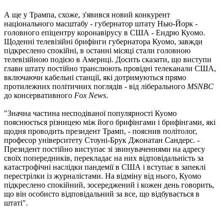
А ще у Трампа, схоже, з'явився новий конкурент
національного масштабу - губернатор штату Нью-Йорк -
головного епіцентру коронавірусу в США - Ендрю Куомо.
Щоденні телевізійні брифінги губернатора Куомо, завжди
підкреслено спокійні, в останні місяці стали головною
телевізійною подією в Америці. Досить сказати, що виступи
глави штату постійно транслюють провідні телеканали США,
включаючи кабельні станції, які дотримуються прямо
протилежних політичних поглядів - від ліберального
MSNBC
до консервативного
Fox News
.
"Значна частина несподіваної популярності Куомо
пояснюється різницею між його брифінгами і брифінгами, які
щодня проводить президент Трамп, - пояснив політолог,
професор університету Стоуні-Брук Джонатан Сандерс. -
Президент постійно виступає зі звинуваченнями на адресу
своїх попередників, перекладає на них відповідальність за
катастрофічні наслідки пандемії в США і вступає в запеклі
перестрілки із журналістами. На відміну від нього, Куомо
підкреслено спокійний, зосереджений і кожен день говорить,
що він особисто відповідальний за все, що відбувається в
штаті".