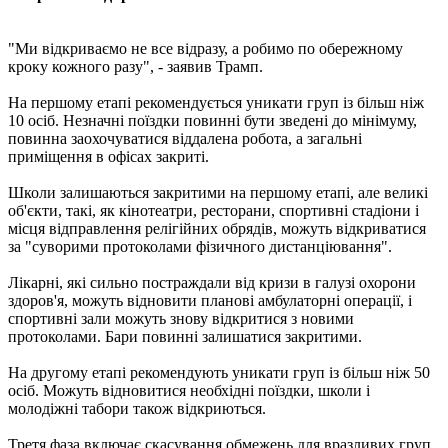
"Ми відкриваємо не все відразу, а робимо по обережному
кроку кожного разу", - заявив Трамп.
На першому етапі рекомендується уникати груп із більш ніж
10 осіб. Незначні поїздки повинні бути зведені до мінімуму,
повинна заохочуватися віддалена робота, а загальні
приміщення в офісах закриті.
Школи залишаються закритими на першому етапі, але великі
об'єкти, такі, як кінотеатри, ресторани, спортивні стадіони і
місця відправлення релігійних обрядів, можуть відкриватися
за "суворими протоколами фізичного дистанціювання".
Лікарні, які сильно постраждали від кризи в галузі охорони
здоров'я, можуть відновити планові амбулаторні операції, і
спортивні зали можуть знову відкритися з новими
протоколами. Бари повинні залишатися закритими.
На другому етапі рекомендують уникати груп із більш ніж 50
осіб. Можуть відновитися необхідні поїздки, школи і
молодіжні табори також відкриються.
Третя фаза включає скасування обмежень для вразливих груп