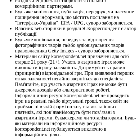
Розділ Спецпроекти створюється спільно з
комерційними партнерами.
Будь яке копіювання, публікація, передрук, чи наступне
поширення інформації, що містить посилання на
"Інтерфакс-Україна", EPA / UPG, суворо забороняється.
Власник веб-сторінки в розділі Я-Корреспондент є автор
публікації.
Будь-яке копіювання, передрук та відтворення
фотографічних творів та/або аудіовізуальних творів
правовласника Getty Images - суворо забороняється.
Матеріали сайту korrespondent.net призначені для осіб
старше 21 року (21+). Участь в азартних іграх може
викликати ігрову залежність. Дотримуйтесь правил
(принципів) відповідальної гри. При виявленні перших
ознак залежності негайно зверніться до спеціаліста.
Пам'ятайте, що участь в азартних іграх не може бути
джерелом доходів або альтернативою роботі.
Інформаційний ресурс korrespondent.net не проводить
ігри на реальні та/або віртуальні гроші, також сайт не
приймає ні в якій формі оплату ставок та інших
платежів, які пов’язані/можуть бути пов’язані з
азартними іграми, букмекерами чи тоталізаторами. Будь-
які матеріали на інформаційному ресурсі
korrespondent.net публікуються виключно в
інформаційних цілях.