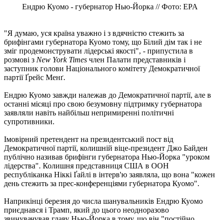
Ендрю Куомо - губернатор Нью-Йорка // Фото: EPA
"Я думаю, уся країна уважно і з вдячністю стежить за
брифінгами губернатора Куомо тому, що Білий дім так і не
зміг продемонструвати лідерські якості", - припустила в
розмові з
New York Times
член Палати представників і
заступник голови Національного комітету Демократичної
партії Ґрейс Менґ.
Ендрю Куомо завжди належав до Демократичної партії, але в
останні місяці про свою безумовну підтримку губернатора
заявляли навіть найбільш непримиренні політичні
супротивники.
Імовірний претендент на президентський пост від
Демократичної партії, колишній віце-президент Джо Байден
публічно називав брифінги губернатора Нью-Йорка "уроком
лідерства". Колишня представниця США в ООН
республіканка Ніккі Ґайлі в інтерв'ю заявляла, що вона "кожен
день стежить за прес-конференціями губернатора Куомо".
Наприкінці березня до числа шанувальників Ендрю Куомо
приєднався і Трамп, який до цього неодноразово
звинувачував главу Нью-Йорка в тому, що він "постійно