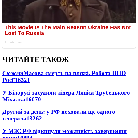
ЧИТАЙТЕ ТАКОЖ
Сюжет
Масова смерть на пляжі. Робота ППО
Росії
16321
У Білорусі засудили лідера Ляпіса Трубецького
Міхалка
16070
Другий за день: у РФ поховали ще одного
генерала
13262
У МЗС РФ відкинули можливість завершення
війни
10894