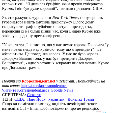
скаржиться". "Я дивився брифінг, який провів губернатор
Куомо, і він був дуже хороший", - визнав президент США.
Як стверджують журналісти
New York Times
, популярність
губернатора навіть змусила прес-службу Білого дому
скоригувати графік публічних виступів президента,
перенісши їх на більш пізній час, коли Ендрю Куомо вже
закінчує щоденну прес-конференцію.
"У конституції написано, що у нас немає короля. Говорити "у
мене повна влада над країною, тому що я президент" - це
абсолютизм. Це поведінка короля. У нас не було короля
Джорджа Вашингтона, у нас був президент Джордж
Вашингтон", - одне з останніх яскравих висловлювань Куомо
про Дональда Трампа.
Новини від
Корреспондент.net
у Telegram. Підписуйтесь на
наш канал
https://t.me/korrespondentnet
.
Читайте Korrespondent.net в Google News
СПЕЦТЕМА:
Сюжети
ТЕГИ:
США
,
Нью-Йорк
,
карантин
,
Дональд Трамп
Якщо ви помітили помилку, виділіть необхідний текст і
натисніть Ctrl + Enter, щоб повідомити про це редакцію.