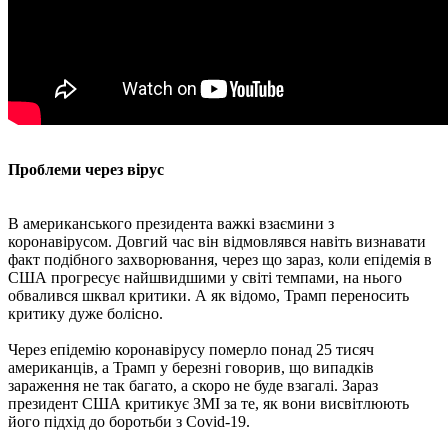
Проблеми через вірус
В американського президента важкі взаємини з
коронавірусом. Довгий час він відмовлявся навіть визнавати
факт подібного захворювання, через що зараз, коли епідемія в
США прогресує найшвидшими у світі темпами, на нього
обвалився шквал критики. А як відомо, Трамп переносить
критику дуже болісно.
Через епідемію коронавірусу померло понад 25 тисяч
американців, а Трамп у березні говорив, що випадків
зараження не так багато, а скоро не буде взагалі. Зараз
президент США критикує ЗМІ за те, як вони висвітлюють
його підхід до боротьби з Covid-19.