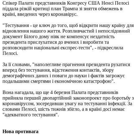
Спікер Палати представників Конгресу США Ненсі Пелосі
піддала різкій критиці план Трампа зі зняття обмежень в
країні, введених через коронавірус.
"Тестування - це ключ до того, щоб відкрити нашу країну для
відновлення нашого життя. Розпливчастий і непослідовний
документ Білого дому ніяк не компенсує нездатність
президента прислухатися до вчених і виробити та
розповсюдити національні експрес-тести", - підкреслила
Пелосі.
За її словами, "наполегливе прагнення президента рухатися
вперед без тестування, відстеження контактів, збору
демографічних даних і поваги до науки і фактів загрожує
подальшими смертями і економічною катастрофою".
Вона нагадала, що ще 4 березня Палата представників
прийняла перший двопартійний законопроект про боротьбу з
коронавірусом, зосередивши увагу на тестуванні інфекції. За
словами Пелосі, шість тижнів збігло, а в країні досі немає
"адекватного тестування".
Нова противага