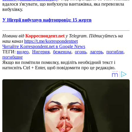
вдалося з'ясувати, що вибухнула вантажівка, яка перевозила
вибухівку.
У Нігерії вибухнув нафтопровід: 15 жертв
Новини від
Корреспондент.net
у Telegram. Підписуйтесь на
наш канал
https://t.me/korrespondentnet
Читайте Korrespondent.net в Google News
ТЕГИ:
видео
,
Нигерия
,
беженцы
,
огонь
,
лагерь
,
погибли
,
погибшие
Якщо ви помітили помилку, виділіть необхідний текст і
натисніть Ctrl + Enter, щоб повідомити про це редакцію.