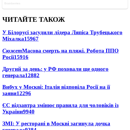
ЧИТАЙТЕ ТАКОЖ
У Білорусі засудили лідера Ляпіса Трубецького
Міхалка
15967
Сюжет
Масова смерть на пляжі. Робота ППО
Росії
15916
Другий за день: у РФ поховали ще одного
генерала
12882
Вибух у Москві: Італія відповіла Росії на її
заяви
12296
ЄС відзавтра змінює правила для чоловіків із
України
9940
ЗМІ: У ресторані в Москві загинула дочка
генерала
9384