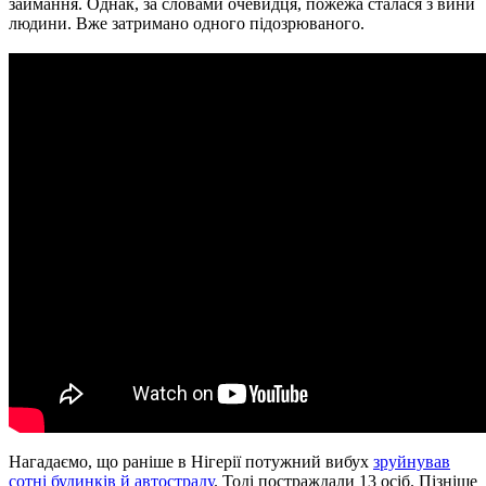
займання. Однак, за словами очевидця, пожежа сталася з вини
людини. Вже затримано одного підозрюваного.
Нагадаємо, що раніше в Нігерії потужний вибух
зруйнував
сотні будинків й автостраду
. Тоді постраждали 13 осіб. Пізніше