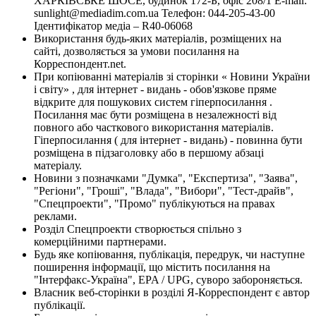
ХАРКІВСЬКЕ ШОСЕ, будинок 172-Б, офіс 208/1 E-mail:
sunlight@mediadim.com.ua
Телефон: 044-205-43-00
Ідентифікатор медіа – R40-06068
Використання будь-яких матеріалів, розміщених на
сайті, дозволяється за умови посилання на
Корреспондент.net.
При копіюванні матеріалів зі сторінки « Новини України
і світу» , для інтернет - видань - обов'язкове пряме
відкрите для пошукових систем гіперпосилання .
Посилання має бути розміщена в незалежності від
повного або часткового використання матеріалів.
Гіперпосилання ( для інтернет - видань) - повинна бути
розміщена в підзаголовку або в першому абзаці
матеріалу.
Новини з позначками "Думка", "Експертиза", "Заява",
"Регіони", "Гроші", "Влада", "Вибори", "Тест-драйв",
"Спецпроекти", "Промо" публікуються на правах
реклами.
Розділ Спецпроекти створюється спільно з
комерційними партнерами.
Будь яке копіювання, публікація, передрук, чи наступне
поширення інформації, що містить посилання на
"Інтерфакс-Україна", EPA / UPG, суворо забороняється.
Власник веб-сторінки в розділі Я-Корреспондент є автор
публікації.