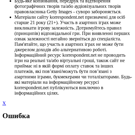
Будь-яке копіювання, передрук та відтворення
фотографічних творів та/або аудіовізуальних творів
правовласника Getty Images - суворо забороняється.
Матеріали сайту korrespondent.net призначені для осіб
старше 21 року (21+). Участь в азартних іграх може
викликати ігрову залежність. Дотримуйтесь правил
(принципів) відповідальної гри. При виявленні перших
ознак залежності негайно зверніться до спеціаліста.
Пам'ятайте, що участь в азартних іграх не може бути
джерелом доходів або альтернативою роботі.
Інформаційний ресурс korrespondent.net не проводить
ігри на реальні та/або віртуальні гроші, також сайт не
приймає ні в якій формі оплату ставок та інших
платежів, які пов’язані/можуть бути пов’язані з
азартними іграми, букмекерами чи тоталізаторами. Будь-
які матеріали на інформаційному ресурсі
korrespondent.net публікуються виключно в
інформаційних цілях.
X
Ошибка