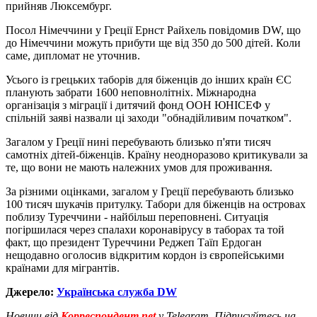
прийняв Люксембург.
Посол Німеччини у Греції Ернст Райхель повідомив DW, що
до Німеччини можуть прибути ще від 350 до 500 дітей. Коли
саме, дипломат не уточнив.
Усього із грецьких таборів для біженців до інших країн ЄС
планують забрати 1600 неповнолітніх. Міжнародна
організація з міграції і дитячий фонд ООН ЮНІСЕФ у
спільній заяві назвали ці заходи "обнадійливим початком".
Загалом у Греції нині перебувають близько п'яти тисяч
самотніх дітей-біженців. Країну неодноразово критикували за
те, що вони не мають належних умов для проживання.
За різними оцінками, загалом у Греції перебувають близько
100 тисяч шукачів притулку. Табори для біженців на островах
поблизу Туреччини - найбільш переповнені. Ситуація
погіршилася через спалахи коронавірусу в таборах та той
факт, що президент Туреччини Реджеп Таїп Ердоган
нещодавно оголосив відкритим кордон із європейськими
країнами для мігрантів.
Джерело:
Українська служба DW
Новини від
Корреспондент.net
у Telegram. Підписуйтесь на