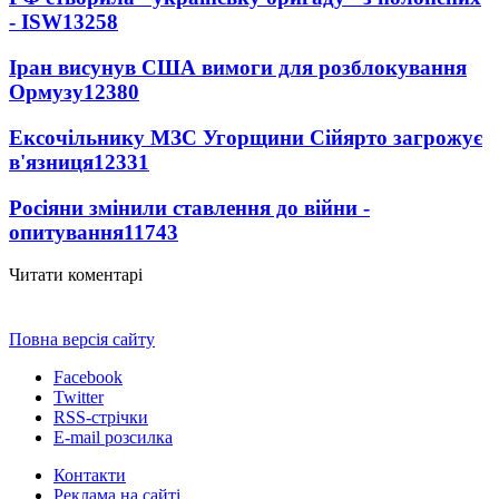
- ISW
13258
Іран висунув США вимоги для розблокування
Ормузу
12380
Ексочільнику МЗС Угорщини Сійярто загрожує
в'язниця
12331
Росіяни змінили ставлення до війни -
опитування
11743
Читати коментарі
Повна версія сайту
Facebook
Twitter
RSS-стрічки
E-mail розсилка
Контакти
Реклама на сайті