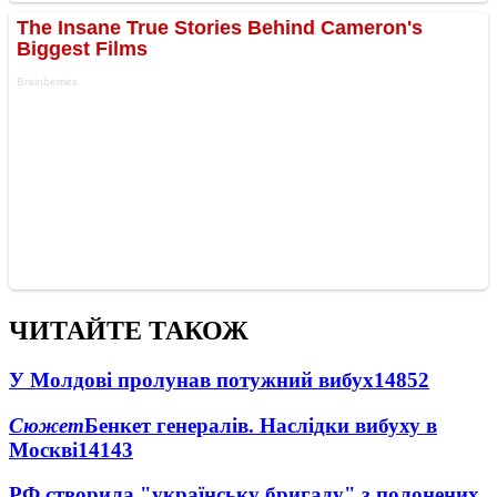
ЧИТАЙТЕ ТАКОЖ
У Молдові пролунав потужний вибух
14852
Сюжет
Бенкет генералів. Наслідки вибуху в
Москві
14143
РФ створила "українську бригаду" з полонених