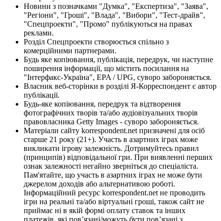
Новини з позначками "Думка", "Експертиза", "Заява",
"Регіони", "Гроші", "Влада", "Вибори", "Тест-драйв",
"Спецпроекти", "Промо" публікуються на правах
реклами.
Розділ Спецпроекти створюється спільно з
комерційними партнерами.
Будь яке копіювання, публікація, передрук, чи наступне
поширення інформації, що містить посилання на
"Інтерфакс-Україна", EPA / UPG, суворо забороняється.
Власник веб-сторінки в розділі Я-Корреспондент є автор
публікації.
Будь-яке копіювання, передрук та відтворення
фотографічних творів та/або аудіовізуальних творів
правовласника Getty Images - суворо забороняється.
Матеріали сайту korrespondent.net призначені для осіб
старше 21 року (21+). Участь в азартних іграх може
викликати ігрову залежність. Дотримуйтесь правил
(принципів) відповідальної гри. При виявленні перших
ознак залежності негайно зверніться до спеціаліста.
Пам'ятайте, що участь в азартних іграх не може бути
джерелом доходів або альтернативою роботі.
Інформаційний ресурс korrespondent.net не проводить
ігри на реальні та/або віртуальні гроші, також сайт не
приймає ні в якій формі оплату ставок та інших
платежів, які пов’язані/можуть бути пов’язані з