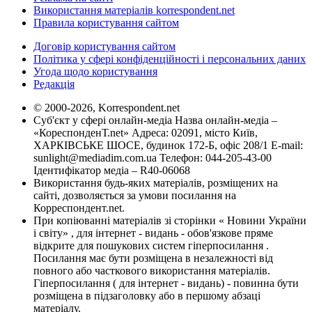
Використання матеріалів korrespondent.net
Правила користування сайтом
Договір користування сайтом
Політика у сфері конфіденційності і персональних даних
Угода щодо користування
Редакція
© 2000-2026, Korrespondent.net
Суб'єкт у сфері онлайн-медіа Назва онлайн-медіа –
«КореспонденТ.net» Адреса: 02091, місто Київ,
ХАРКІВСЬКЕ ШОСЕ, будинок 172-Б, офіс 208/1 E-mail:
sunlight@mediadim.com.ua
Телефон: 044-205-43-00
Ідентифікатор медіа – R40-06068
Використання будь-яких матеріалів, розміщених на
сайті, дозволяється за умови посилання на
Корреспондент.net.
При копіюванні матеріалів зі сторінки « Новини України
і світу» , для інтернет - видань - обов'язкове пряме
відкрите для пошукових систем гіперпосилання .
Посилання має бути розміщена в незалежності від
повного або часткового використання матеріалів.
Гіперпосилання ( для інтернет - видань) - повинна бути
розміщена в підзаголовку або в першому абзаці
матеріалу.