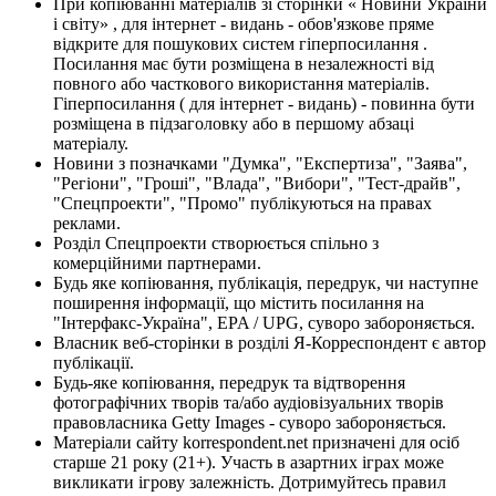
При копіюванні матеріалів зі сторінки « Новини України
і світу» , для інтернет - видань - обов'язкове пряме
відкрите для пошукових систем гіперпосилання .
Посилання має бути розміщена в незалежності від
повного або часткового використання матеріалів.
Гіперпосилання ( для інтернет - видань) - повинна бути
розміщена в підзаголовку або в першому абзаці
матеріалу.
Новини з позначками "Думка", "Експертиза", "Заява",
"Регіони", "Гроші", "Влада", "Вибори", "Тест-драйв",
"Спецпроекти", "Промо" публікуються на правах
реклами.
Розділ Спецпроекти створюється спільно з
комерційними партнерами.
Будь яке копіювання, публікація, передрук, чи наступне
поширення інформації, що містить посилання на
"Інтерфакс-Україна", EPA / UPG, суворо забороняється.
Власник веб-сторінки в розділі Я-Корреспондент є автор
публікації.
Будь-яке копіювання, передрук та відтворення
фотографічних творів та/або аудіовізуальних творів
правовласника Getty Images - суворо забороняється.
Матеріали сайту korrespondent.net призначені для осіб
старше 21 року (21+). Участь в азартних іграх може
викликати ігрову залежність. Дотримуйтесь правил