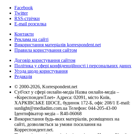
Facebook
Twitter
RSS-стрічки
E-mail розсилка
Контакти
Реклама на сайті
Використання матеріалів korrespondent.net
Правила користування сайтом
Договір користування сайтом
Політика у сфері конфіденційності і персональних даних
Угода щодо користування
Редакція
© 2000-2026, Korrespondent.net
Суб'єкт у сфері онлайн-медіа Назва онлайн-медіа –
«КореспонденТ.net» Адреса: 02091, місто Київ,
ХАРКІВСЬКЕ ШОСЕ, будинок 172-Б, офіс 208/1 E-mail:
sunlight@mediadim.com.ua
Телефон: 044-205-43-00
Ідентифікатор медіа – R40-06068
Використання будь-яких матеріалів, розміщених на
сайті, дозволяється за умови посилання на
Корреспондент.net.