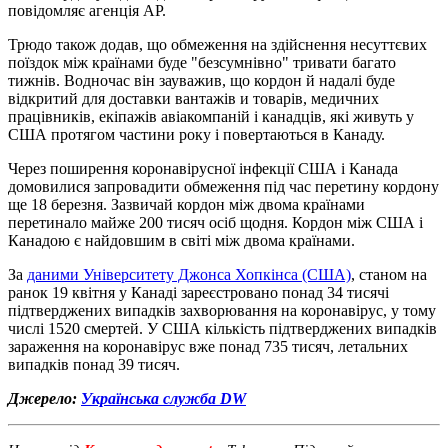
повідомляє агенція AP.
Трюдо також додав, що обмеження на здійснення несуттєвих
поїздок між країнами буде "безсумнівно" тривати багато
тижнів. Водночас він зауважив, що кордон й надалі буде
відкритий для доставки вантажів и товарів, медичних
працівників, екіпажів авіакомпаній і канадців, які живуть у
США протягом частини року і повертаються в Канаду.
Через поширення коронавірусної інфекції США і Канада
домовилися запровадити обмеження під час перетину кордону
ще 18 березня. Зазвичай кордон між двома країнами
перетинало майже 200 тисяч осіб щодня. Кордон між США і
Канадою є найдовшим в світі між двома країнами.
За
даними Університету Джонса Хопкінса (США)
, станом на
ранок 19 квітня у Канаді зареєстровано понад 34 тисячі
підтверджених випадків захворювання на коронавірус, у тому
числі 1520 смертей. У США кількість підтверджених випадків
зараження на коронавірус вже понад 735 тисяч, летальних
випадків понад 39 тисяч.
Джерело:
Українська служба DW