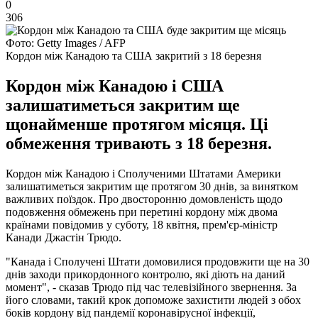
0
306
Фото: Getty Images / AFP
Кордон між Канадою та США закритий з 18 березня
Кордон між Канадою і США
залишатиметься закритим ще
щонайменше протягом місяця. Ці
обмеження тривають з 18 березня.
Кордон між Канадою і Сполученими Штатами Америки
залишатиметься закритим ще протягом 30 днів, за винятком
важливих поїздок. Про двосторонню домовленість щодо
подовження обмежень при перетині кордону між двома
країнами повідомив у суботу, 18 квітня, прем'єр-міністр
Канади Джастін Трюдо.
"Канада і Сполучені Штати домовилися продовжити ще на 30
днів заходи прикордонного контролю, які діють на даний
момент", - сказав Трюдо під час телевізійного звернення. За
його словами, такий крок допоможе захистити людей з обох
боків кордону від пандемії коронавірусної інфекції,