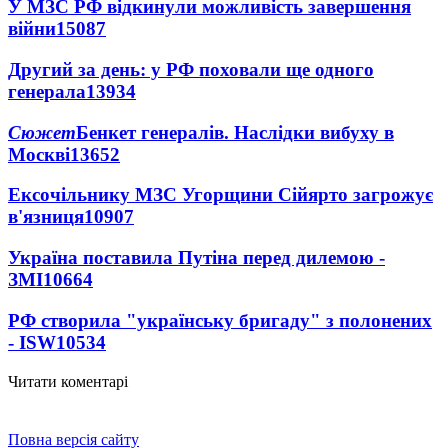
У МЗС РФ відкинули можливість завершення
війни
15087
Другий за день: у РФ поховали ще одного
генерала
13934
Сюжет
Бенкет генералів. Наслідки вибуху в
Москві
13652
Ексочільнику МЗС Угорщини Сійярто загрожує
в'язниця
10907
Україна поставила Путіна перед дилемою -
ЗМІ
10664
РФ створила "українську бригаду" з полонених
- ISW
10534
Читати коментарі
Повна версія сайту