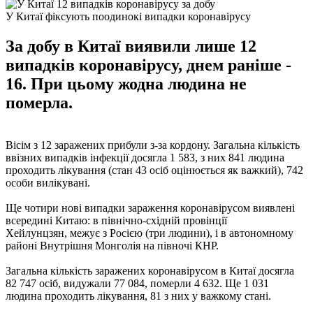
У Китаї фіксують поодинокі випадки коронавірусу
За добу в Китаї виявили лише 12
випадків коронавірусу, днем раніше -
16. При цьому жодна людина не
померла.
Вісім з 12 заражених прибули з-за кордону. Загальна кількість
ввізних випадків інфекції досягла 1 583, з них 841 людина
проходить лікування (стан 43 осіб оцінюється як важкий), 742
особи вилікувані.
Ще чотири нові випадки зараження коронавірусом виявлені
всередині Китаю: в північно-східній провінції
Хейлунцзян, межує з Росією (три людини), і в автономному
районі Внутрішня Монголія на півночі КНР.
Загальна кількість заражених коронавірусом в Китаї досягла
82 747 осіб, видужали 77 084, померли 4 632. Ще 1 031
людина проходить лікування, 81 з них у важкому стані.