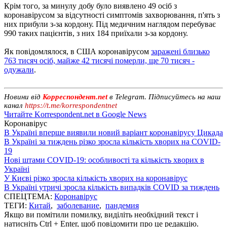
Крім того, за минулу добу було виявлено 49 осіб з
коронавірусом за відсутності симптомів захворювання, п'ять з
них прибули з-за кордону. Під медичним наглядом перебуває
990 таких пацієнтів, з них 184 приїхали з-за кордону.
Як повідомлялося, в США коронавірусом
заражені близько
763 тисяч осіб, майже 42 тисячі померли, ще 70 тисяч -
одужали
.
Новини від
Корреспондент.net
в Telegram. Підписуйтесь на наш
канал
https://t.me/korrespondentnet
Читайте Korrespondent.net в Google News
Коронавірус
В Україні вперше виявили новий варіант коронавірусу Цикада
В Україні за тиждень різко зросла кількість хворих на COVID-
19
Нові штами COVID-19: особливості та кількість хворих в
Україні
У Києві різко зросла кількість хворих на коронавірус
В Україні утричі зросла кількість випадків COVID за тиждень
СПЕЦТЕМА:
Коронавірус
ТЕГИ:
Китай
,
заболевание
,
пандемия
Якщо ви помітили помилку, виділіть необхідний текст і
натисніть Ctrl + Enter, щоб повідомити про це редакцію.