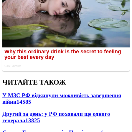
ЧИТАЙТЕ ТАКОЖ
У МЗС РФ відкинули можливість завершення
війни
14585
Другий за день: у РФ поховали ще одного
генерала
13825