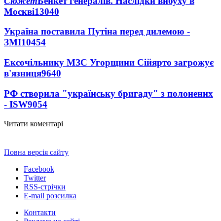
Сюжет
Бенкет генералів. Наслідки вибуху в
Москві
13040
Україна поставила Путіна перед дилемою -
ЗМІ
10454
Ексочільнику МЗС Угорщини Сійярто загрожує
в'язниця
9640
РФ створила "українську бригаду" з полонених
- ISW
9054
Читати коментарі
Повна версія сайту
Facebook
Twitter
RSS-стрічки
E-mail розсилка
Контакти