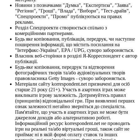
Новини з позначками "Думка", "Експертиза", "Заява",
"Регіони", "Гроші", "Влада", "Вибори", "Тест-драйв",
"Спецпроекти", "Промо" публікуються на правах
реклами.
Розділ Спецпроекти створюється спільно з
комерційними партнерами.
Будь яке копіювання, публікація, передрук, чи наступне
поширення інформації, що містить посилання на
"Інтерфакс-Україна", EPA / UPG, суворо забороняється.
Власник веб-сторінки в розділі Я-Корреспондент є автор
публікації.
Будь-яке копіювання, передрук та відтворення
фотографічних творів та/або аудіовізуальних творів
правовласника Getty Images - суворо забороняється.
Матеріали сайту korrespondent.net призначені для осіб
старше 21 року (21+). Участь в азартних іграх може
викликати ігрову залежність. Дотримуйтесь правил
(принципів) відповідальної гри. При виявленні перших
ознак залежності негайно зверніться до спеціаліста.
Пам'ятайте, що участь в азартних іграх не може бути
джерелом доходів або альтернативою роботі.
Інформаційний ресурс korrespondent.net не проводить
ігри на реальні та/або віртуальні гроші, також сайт не
приймає ні в якій формі оплату ставок та інших