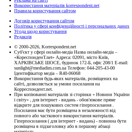
Реклама на сайті
Використання матеріалів korrespondent.net
Правила користування сайтом
Договір користування сайтом
Політика у сфері конфіденційності і персональних даних
Угода щодо користування
Редакція
© 2000-2026, Korrespondent.net
Суб'єкт у сфері онлайн-медіа Назва онлайн-медіа –
«КореспонденТ.net» Адреса: 02091, місто Київ,
ХАРКІВСЬКЕ ШОСЕ, будинок 172-Б, офіс 208/1 E-mail:
sunlight@mediadim.com.ua
Телефон: 044-205-43-00
Ідентифікатор медіа – R40-06068
Використання будь-яких матеріалів, розміщених на
сайті, дозволяється за умови посилання на
Корреспондент.net.
При копіюванні матеріалів зі сторінки « Новини України
і світу» , для інтернет - видань - обов'язкове пряме
відкрите для пошукових систем гіперпосилання .
Посилання має бути розміщена в незалежності від
повного або часткового використання матеріалів.
Гіперпосилання ( для інтернет - видань) - повинна бути
розміщена в підзаголовку або в першому абзаці
матеріалу.