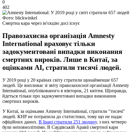
0
402
Фото: blickwinkel
Смертна кара через ін'єкцію досі існує
Правозахисна організація Amnesty
International враховує тільки
задокументовані випадки виконання
смертних вироків. Лише в Китаї, за
оцінками AI, стратили тисячі людей.
У 2019 році у 20 країнах світу стратили щонайменше 657
людей. Це випливає зі звіту правозахисної організації Amnesty
International, опублікованого в вівторок, 21 квітня. Щоправда,
йдеться тільки про задокументовані випадки виконання
смертних вироків.
У Китаї, за оцінками Amnesty International, стратили "тисячі"
людей. КНР не потрапила до статистики, тому що не надає
офіційних даних.
В Ірані стратили 251 людину
, з них четверо
були неповнолітніми. В Саудівській Аравії смертної кари