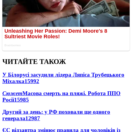
ЧИТАЙТЕ ТАКОЖ
У Білорусі засудили лідера Ляпіса Трубецького
Міхалка
15992
Сюжет
Масова смерть на пляжі. Робота ППО
Росії
15985
Другий за день: у РФ поховали ще одного
генерала
12987
ЄС відзавтра змінює правила для чоловіків із