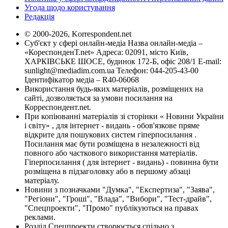
Угода щодо користування
Редакція
© 2000-2026, Korrespondent.net
Суб'єкт у сфері онлайн-медіа Назва онлайн-медіа –
«КореспонденТ.net» Адреса: 02091, місто Київ,
ХАРКІВСЬКЕ ШОСЕ, будинок 172-Б, офіс 208/1 E-mail:
sunlight@mediadim.com.ua
Телефон: 044-205-43-00
Ідентифікатор медіа – R40-06068
Використання будь-яких матеріалів, розміщених на
сайті, дозволяється за умови посилання на
Корреспондент.net.
При копіюванні матеріалів зі сторінки « Новини України
і світу» , для інтернет - видань - обов'язкове пряме
відкрите для пошукових систем гіперпосилання .
Посилання має бути розміщена в незалежності від
повного або часткового використання матеріалів.
Гіперпосилання ( для інтернет - видань) - повинна бути
розміщена в підзаголовку або в першому абзаці
матеріалу.
Новини з позначками "Думка", "Експертиза", "Заява",
"Регіони", "Гроші", "Влада", "Вибори", "Тест-драйв",
"Спецпроекти", "Промо" публікуються на правах
реклами.
Розділ Спецпроекти створюється спільно з