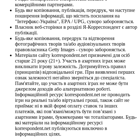
комерційними партнерами.
Будь яке копіювання, публікація, передрук, чи наступне
поширення інформації, що містить посилання на
"Інтерфакс-Україна", EPA / UPG, суворо забороняється.
Власник веб-сторінки в розділі Я-Корреспондент є автор
публікації.
Будь-яке копіювання, передрук та відтворення
фотографічних творів та/або аудіовізуальних творів
правовласника Getty Images - суворо забороняється.
Матеріали сайту korrespondent.net призначені для осіб
старше 21 року (21+). Участь в азартних іграх може
викликати ігрову залежність. Дотримуйтесь правил
(принципів) відповідальної гри. При виявленні перших
ознак залежності негайно зверніться до спеціаліста.
Пам'ятайте, що участь в азартних іграх не може бути
джерелом доходів або альтернативою роботі.
Інформаційний ресурс korrespondent.net не проводить
ігри на реальні та/або віртуальні гроші, також сайт не
приймає ні в якій формі оплату ставок та інших
платежів, які пов’язані/можуть бути пов’язані з
азартними іграми, букмекерами чи тоталізаторами. Будь-
які матеріали на інформаційному ресурсі
korrespondent.net публікуються виключно в
інформаційних цілях.