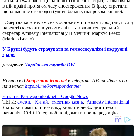
зазнали 184 людей. Це найбільша кількість страт, зафіксована
в цій країні протягом часу спостереження. В Іраку стратили
щонайменше сто людей (удвічі більше, ніж роком раніше).
"Смертна кара несумісна з основними правами людини, її слід
нарешті скасувати в усьому світі", - заявив генеральний
секретар Amnesty International у Німеччині Маркус Бееко
(Markus Beeko).
У Брунеї будуть страчувати за гомосексуалізм і подружні
зради
Джерело:
Українська служба DW
Новини від
Корреспондент.net
в Telegram. Підписуйтесь на
наш канал
https://t.me/korrespondentnet
Читайте Korrespondent.net в Google News
ТЕГИ:
смерть
,
Китай
,
смертная казнь
,
Amnesty International
Якщо ви помітили помилку, виділіть необхідний текст і
натисніть Ctrl + Enter, щоб повідомити про це редакцію.