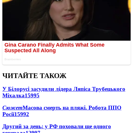
ЧИТАЙТЕ ТАКОЖ
У Білорусі засудили лідера Ляпіса Трубецького
Міхалка
15995
Сюжет
Масова смерть на пляжі. Робота ППО
Росії
15992
Другий за день: у РФ поховали ще одного
генерала
12997