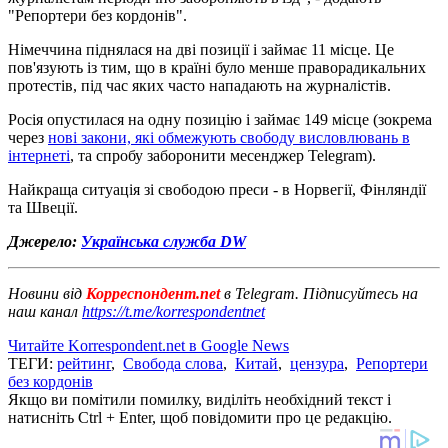
"Репортери без кордонів".
Німеччина піднялася на дві позиції і займає 11 місце. Це
пов'язують із тим, що в країні було менше праворадикальних
протестів, під час яких часто нападають на журналістів.
Росія опустилася на одну позицію і займає 149 місце (зокрема
через
нові закони, які обмежують свободу висловлювань в
інтернеті
, та спробу заборонити месенджер Telegram).
Найкраща ситуація зі свободою преси - в Норвегії, Фінляндії
та Швеції.
Джерело:
Українська служба DW
Новини від
Корреспондент.net
в Telegram. Підписуйтесь на
наш канал
https://t.me/korrespondentnet
Читайте Korrespondent.net в Google News
ТЕГИ:
рейтинг
,
Свобода слова
,
Китай
,
цензура
,
Репортери
без кордонів
Якщо ви помітили помилку, виділіть необхідний текст і
натисніть Ctrl + Enter, щоб повідомити про це редакцію.