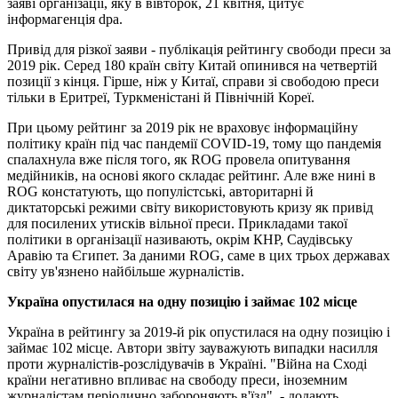
заяві організації, яку в вівторок, 21 квітня, цитує
інформагенція dpa.
Привід для різкої заяви - публікація рейтингу свободи преси за
2019 рік. Серед 180 країн світу Китай опинився на четвертій
позиції з кінця. Гірше, ніж у Китаї, справи зі свободою преси
тільки в Еритреї, Туркменістані й Північній Кореї.
При цьому рейтинг за 2019 рік не враховує інформаційну
політику країн під час пандемії COVID-19, тому що пандемія
спалахнула вже після того, як ROG провела опитування
медійників, на основі якого складає рейтинг. Але вже нині в
ROG констатують, що популістські, авторитарні й
диктаторські режими світу використовують кризу як привід
для посилених утисків вільної преси. Прикладами такої
політики в організації називають, окрім КНР, Саудівську
Аравію та Єгипет. За даними ROG, саме в цих трьох державах
світу ув'язнено найбільше журналістів.
Україна опустилася на одну позицію і займає 102 місце
Україна в рейтингу за 2019-й рік опустилася на одну позицію і
займає 102 місце. Автори звіту зауважують випадки насилля
проти журналістів-розслідувачів в Україні. "Війна на Сході
країни негативно впливає на свободу преси, іноземним
журналістам періодично забороняють в'їзд", - додають