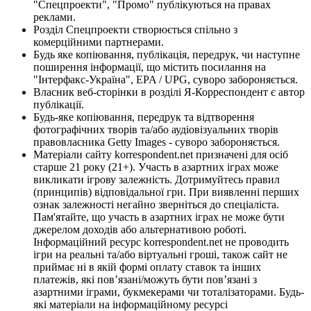
"Спецпроекти", "Промо" публікуються на правах
реклами.
Розділ Спецпроекти створюється спільно з
комерційними партнерами.
Будь яке копіювання, публікація, передрук, чи наступне
поширення інформації, що містить посилання на
"Інтерфакс-Україна", EPA / UPG, суворо забороняється.
Власник веб-сторінки в розділі Я-Корреспондент є автор
публікації.
Будь-яке копіювання, передрук та відтворення
фотографічних творів та/або аудіовізуальних творів
правовласника Getty Images - суворо забороняється.
Матеріали сайту korrespondent.net призначені для осіб
старше 21 року (21+). Участь в азартних іграх може
викликати ігрову залежність. Дотримуйтесь правил
(принципів) відповідальної гри. При виявленні перших
ознак залежності негайно зверніться до спеціаліста.
Пам'ятайте, що участь в азартних іграх не може бути
джерелом доходів або альтернативою роботі.
Інформаційний ресурс korrespondent.net не проводить
ігри на реальні та/або віртуальні гроші, також сайт не
приймає ні в якій формі оплату ставок та інших
платежів, які пов’язані/можуть бути пов’язані з
азартними іграми, букмекерами чи тоталізаторами. Будь-
які матеріали на інформаційному ресурсі