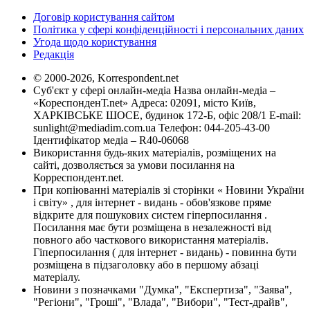
Договір користування сайтом
Політика у сфері конфіденційності і персональних даних
Угода щодо користування
Редакція
© 2000-2026, Korrespondent.net
Суб'єкт у сфері онлайн-медіа Назва онлайн-медіа –
«КореспонденТ.net» Адреса: 02091, місто Київ,
ХАРКІВСЬКЕ ШОСЕ, будинок 172-Б, офіс 208/1 E-mail:
sunlight@mediadim.com.ua
Телефон: 044-205-43-00
Ідентифікатор медіа – R40-06068
Використання будь-яких матеріалів, розміщених на
сайті, дозволяється за умови посилання на
Корреспондент.net.
При копіюванні матеріалів зі сторінки « Новини України
і світу» , для інтернет - видань - обов'язкове пряме
відкрите для пошукових систем гіперпосилання .
Посилання має бути розміщена в незалежності від
повного або часткового використання матеріалів.
Гіперпосилання ( для інтернет - видань) - повинна бути
розміщена в підзаголовку або в першому абзаці
матеріалу.
Новини з позначками "Думка", "Експертиза", "Заява",
"Регіони", "Гроші", "Влада", "Вибори", "Тест-драйв",