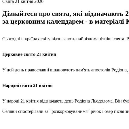
Свята 21 квітня 2020
Дізнайтеся про свята, які відзначають 2
за церковним календарем - в матеріалі К
Сьогодні в країнах світу відзначають найрізноманітніші свята. Р
Церковне свято 21 квітня
У цей день православні вшановують пам'ять апостолів Родіона, 
Народні свята 21 квітня
У народі 21 квітня відзначають день Родіона Льодолома. Він бу
Селяни спостерігали за "розкорковуваннмя" річок і озер після з