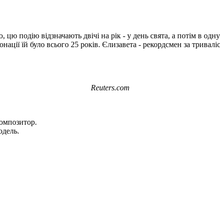
, цю подію відзначають двічі на рік - у день свята, а потім в одн
онації їй було всього 25 років. Єлизавета - рекордсмен за тривал
Reuters.com
 композитор.
одель.