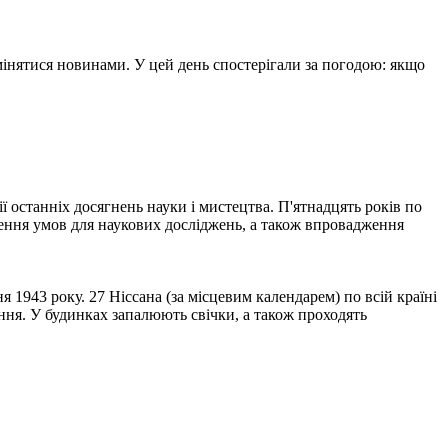
обмінятися новинами. У цей день спостерігали за погодою: якщо
ії останніх досягнень науки і мистецтва. П'ятнадцять років по
ення умов для наукових досліджень, а також впровадження
 1943 року. 27 Ніссана (за місцевим календарем) по всій країні
ння. У будинках запалюють свічки, а також проходять