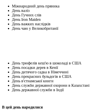
Міжнародний день пряника
День валіз
День Гучних слів
День Iron Maiden
День важких наслідків
День чаю у Великобританії
День трюфелів кеш'ю в шоколаді в США
День посадки дерев в Кенії
День дитячого садка в Німеччині
День прекрасних бульдогів в США
День в'єтнамської книги
День служби державної охорони в Казахстані
День державної служби в Індії
В цей день народилися