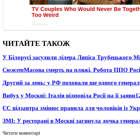
ЧИТАЙТЕ ТАКОЖ
У Білорусі засудили лідера Ляпіса Трубецького М
Сюжет
Масова смерть на пляжі. Робота ППО Росі
Другий за день: у РФ поховали ще одного генерал
Вибух у Москві: Італія відповіла Росії на її заяви
1
ЄС відзавтра змінює правила для чоловіків із Ук
ЗМІ: У ресторані в Москві загинула дочка генера
Читати коментарі