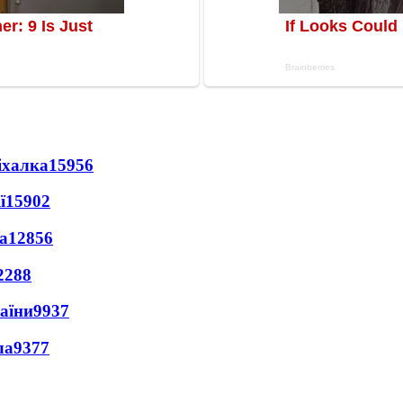
іхалка
15956
ї
15902
а
12856
2288
раїни
9937
ла
9377