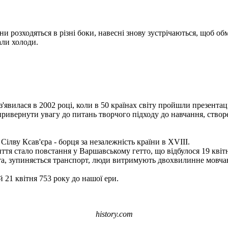
ени розходяться в різні боки, навесні знову зустрічаються, щоб 
али холоди.
 з'явилася в 2002 році, коли в 50 країнах світу пройшли презентац
ривернути увагу до питань творчого підходу до навчання, створ
ілву Ксав'єра - борця за незалежність країни в XVIII.
тя стало повстання у Варшавському гетто, що відбулося 19 квітня
ота, зупиняється транспорт, люди витримують двохвилинне мовча
 21 квітня 753 року до нашої ери.
history.com