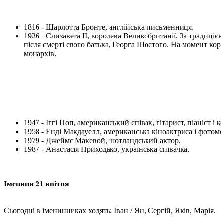
1816 - Шарлотта Бронте, англійська письменниця.
1926 - Єлизавета II, королева Великобританії. За традицією
після смерті свого батька, Георга Шостого. На момент кор
монархів.
1947 - Іггі Поп, американський співак, гітарист, піаніст і
1958 - Енді Макдауелл, американська кіноактриса і фотом
1979 - Джеймс Макевой, шотландський актор.
1987 - Анастасія Приходько, українська співачка.
Іменини 21 квітня
Сьогодні в іменинниках ходять: Іван / Ян, Сергій, Яків, Марія.