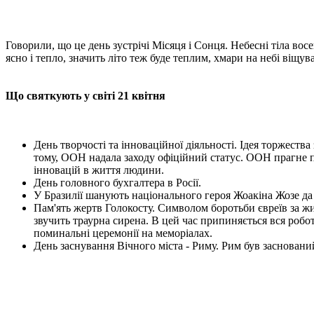
Говорили, що це день зустрічі Місяця і Сонця. Небесні тіла вос
ясно і тепло, значить літо теж буде теплим, хмари на небі віщув
Що святкують у світі 21 квітня
День творчості та інноваційної діяльності. Ідея торжества
тому, ООН надала заходу офіційний статус. ООН прагне п
інновацій в життя людини.
День головного бухгалтера в Росії.
У Бразилії шанують національного героя Жоакіна Жозе да С
Пам'ять жертв Голокосту. Символом боротьби євреїв за жит
звучить траурна сирена. В цей час припиняється вся роб
поминальні церемонії на меморіалах.
День заснування Вічного міста - Риму. Рим був заснований