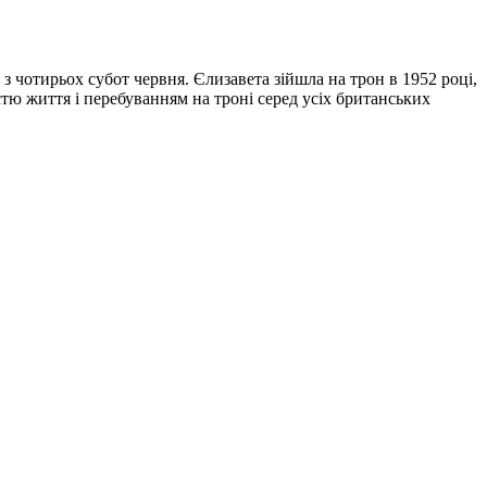
у з чотирьох субот червня. Єлизавета зійшла на трон в 1952 році,
істю життя і перебуванням на троні серед усіх британських