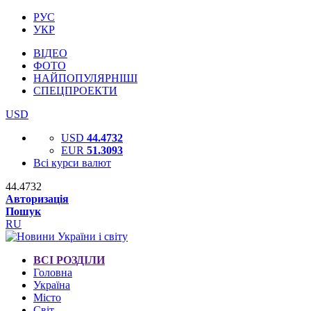
РУС
УКР
ВІДЕО
ФОТО
НАЙПОПУЛЯРНІШІ
СПЕЦПРОЕКТИ
USD
USD
44.4732
EUR
51.3093
Всі курси валют
44.4732
Авторизація
Пошук
RU
ВСІ РОЗДІЛИ
Головна
Україна
Місто
Світ