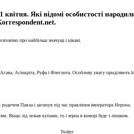
1 квітня. Які відомі особистості народил
orrespondent.net.
озповімо про найбільш значущі і цікаві.
Агава, Асінкріта, Руфа і Флегонта. Особливу увагу приділяють Іс
в родичем Павла і загинув під час правління імператора Нерона.
ими. Якщо лід лежав купами, то і зерна в коморі буде з лишком.
Twitter