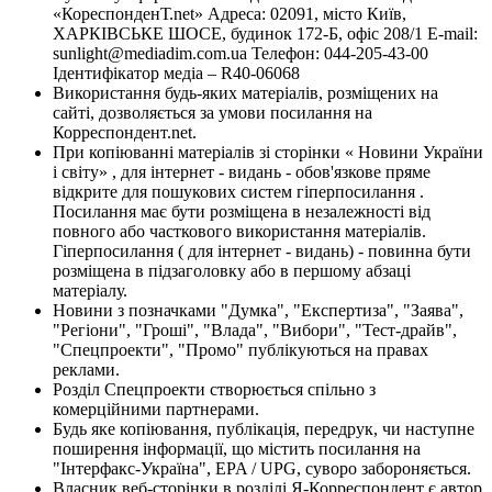
«КореспонденТ.net» Адреса: 02091, місто Київ,
ХАРКІВСЬКЕ ШОСЕ, будинок 172-Б, офіс 208/1 E-mail:
sunlight@mediadim.com.ua
Телефон: 044-205-43-00
Ідентифікатор медіа – R40-06068
Використання будь-яких матеріалів, розміщених на
сайті, дозволяється за умови посилання на
Корреспондент.net.
При копіюванні матеріалів зі сторінки « Новини України
і світу» , для інтернет - видань - обов'язкове пряме
відкрите для пошукових систем гіперпосилання .
Посилання має бути розміщена в незалежності від
повного або часткового використання матеріалів.
Гіперпосилання ( для інтернет - видань) - повинна бути
розміщена в підзаголовку або в першому абзаці
матеріалу.
Новини з позначками "Думка", "Експертиза", "Заява",
"Регіони", "Гроші", "Влада", "Вибори", "Тест-драйв",
"Спецпроекти", "Промо" публікуються на правах
реклами.
Розділ Спецпроекти створюється спільно з
комерційними партнерами.
Будь яке копіювання, публікація, передрук, чи наступне
поширення інформації, що містить посилання на
"Інтерфакс-Україна", EPA / UPG, суворо забороняється.
Власник веб-сторінки в розділі Я-Корреспондент є автор