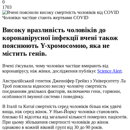
0
1703
Чоловіки частіше стають жертвами COVID
Високу вразливість чоловіків до
коронавірусної інфекції вчені також
пояснюють Y-хромосомою, яка не
містить генів.
Вчені з'ясували, чому чоловіки частіше вмирають від
коронавірусу, ніж жінки, дослідження публікує
Science Alert
.
Австралійський генетик Дженніфер Грейвз з Університету Ла
Троб пояснила відносно високу чоловічу смертність
поєднанням декількох факторів, включаючи гени, гормони,
особливості імунної системи і поведінку.
В Італії та Китаї смертність серед чоловіків більш ніж удвічі
вища, ніж серед жінок. У Нью-Йорку чоловіки становлять
близько 61 відсотка від загальної кількості померлих пацієнтів.
При цьому збільшення смертності чоловіків до жінок
однаково в кожній віковій групі від 30 до 90 років.