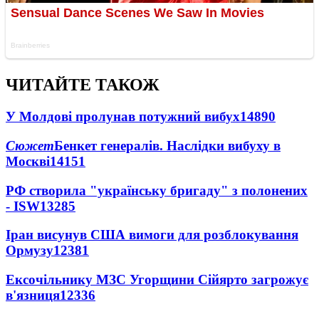
ЧИТАЙТЕ ТАКОЖ
У Молдові пролунав потужний вибух
14890
Сюжет
Бенкет генералів. Наслідки вибуху в
Москві
14151
РФ створила "українську бригаду" з полонених
- ISW
13285
Іран висунув США вимоги для розблокування
Ормузу
12381
Ексочільнику МЗС Угорщини Сійярто загрожує
в'язниця
12336