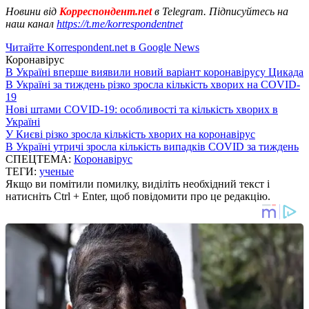
Новини від
Корреспондент.net
в Telegram. Підписуйтесь на
наш канал
https://t.me/korrespondentnet
Читайте Korrespondent.net в Google News
Коронавірус
В Україні вперше виявили новий варіант коронавірусу Цикада
В Україні за тиждень різко зросла кількість хворих на COVID-
19
Нові штами COVID-19: особливості та кількість хворих в
Україні
У Києві різко зросла кількість хворих на коронавірус
В Україні утричі зросла кількість випадків COVID за тиждень
СПЕЦТЕМА:
Коронавірус
ТЕГИ:
ученые
Якщо ви помітили помилку, виділіть необхідний текст і
натисніть Ctrl + Enter, щоб повідомити про це редакцію.