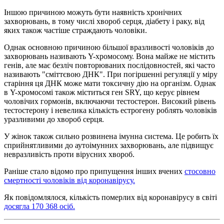
Іншою причиною можуть бути наявність хронічних
захворювань, в тому числі хвороб серця, діабету і раку, від
яких також частіше страждають чоловіки.
Однак основною причиною більшої вразливості чоловіків до
захворювань називають Y-хромосому. Вона майже не містить
генів, але має безліч повторюваних послідовностей, які часто
називають "сміттєвою ДНК". При погіршенні регуляції у міру
старіння ця ДНК може мати токсичну дію на організм. Однак
в Y-хромосомі також міститься ген SRY, що керує рівнем
чоловічих гормонів, включаючи тестостерон. Високий рівень
тестостерону і невелика кількість естрогену роблять чоловіків
уразливими до хвороб серця.
У жінок також сильно розвинена імунна система. Це робить їх
сприйнятливими до аутоімунних захворювань, але підвищує
невразливість проти вірусних хвороб.
Раніше стало відомо про припущення інших вчених
стосовно
смертності чоловіків від коронавірусу.
Як повідомлялося, кількість померлих від коронавірусу в світі
досягла 170 368 осіб.