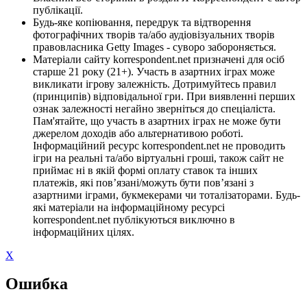
публікації.
Будь-яке копіювання, передрук та відтворення
фотографічних творів та/або аудіовізуальних творів
правовласника Getty Images - суворо забороняється.
Матеріали сайту korrespondent.net призначені для осіб
старше 21 року (21+). Участь в азартних іграх може
викликати ігрову залежність. Дотримуйтесь правил
(принципів) відповідальної гри. При виявленні перших
ознак залежності негайно зверніться до спеціаліста.
Пам'ятайте, що участь в азартних іграх не може бути
джерелом доходів або альтернативою роботі.
Інформаційний ресурс korrespondent.net не проводить
ігри на реальні та/або віртуальні гроші, також сайт не
приймає ні в якій формі оплату ставок та інших
платежів, які пов’язані/можуть бути пов’язані з
азартними іграми, букмекерами чи тоталізаторами. Будь-
які матеріали на інформаційному ресурсі
korrespondent.net публікуються виключно в
інформаційних цілях.
X
Ошибка