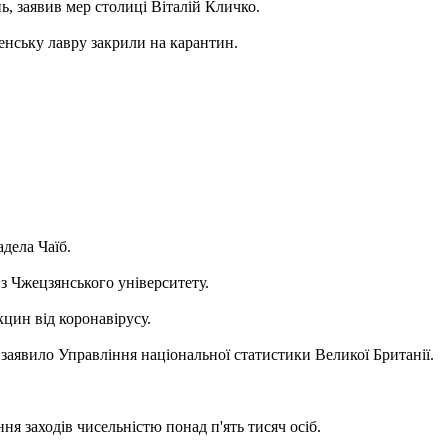
нь, заявив мер столиці Віталій Кличко.
пенську лавру закрили на карантин.
дела Чаїб.
 з Чжецзянського університету.
цин від коронавірусу.
, заявило Управління національної статистики Великої Британії.
ня заходів чисельністю понад п'ять тисяч осіб.