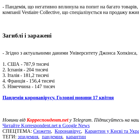
- Пандемія, що негативно вплинула на попит на багато товарів
компанії Vestiaire Collective, що спеціалізується на продажу вж
Загиблі і заражені
- Згідно з актуальними даними Університету Джонса Хопкінса, вс
1. США - 787,9 тисячі
2. Іспанія - 204 тисячі
3. Італія - ​​181,2 тисячі
4. Франція - 156,4 тисячі
5. Німеччина - 147 тисяч
Пандемія коронавірусу. Головні новини 17 квітня
Новини від
Корреспондент.net
у Telegram. Підписуйтесь на на
Читайте Korrespondent.net в Google News
СПЕЦТЕМА:
Сюжети
,
Коронавірус
,
Карантин у Києві та Укра
ТЕГИ:
эпидемия
,
пандемия
,
карантин