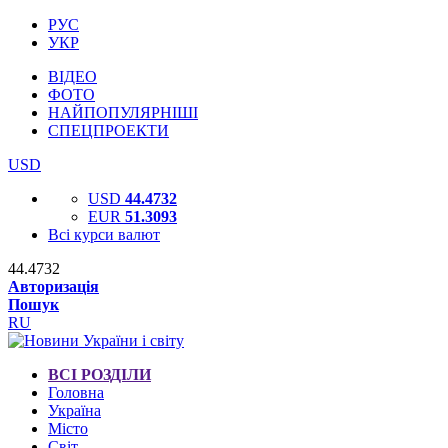
РУС
УКР
ВІДЕО
ФОТО
НАЙПОПУЛЯРНІШІ
СПЕЦПРОЕКТИ
USD
USD
44.4732
EUR
51.3093
Всі курси валют
44.4732
Авторизація
Пошук
RU
ВСІ РОЗДІЛИ
Головна
Україна
Місто
Світ