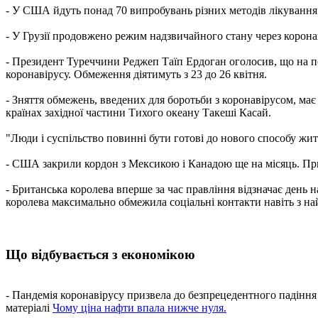
- У США йдуть понад 70 випробувань різних методів лікування 
- У Грузії продовжено режим надзвичайного стану через коронав
- Президент Туреччини Реджеп Таїп Ердоган оголосив, що на п
коронавірусу. Обмеження діятимуть з 23 до 26 квітня.
- Зняття обмежень, введених для боротьби з коронавірусом, м
країнах західної частини Тихого океану Такеші Касай.
"Люди і суспільство повинні бути готові до нового способу життя
- США закрили кордон з Мексикою і Канадою ще на місяць. При 
- Британська королева вперше за час правління відзначає день 
королева максимально обмежила соціальні контакти навіть з 
Що відбувається з економікою
- Пандемія коронавірусу призвела до безпрецедентного падіння в
матеріалі
Чому ціна нафти впала нижче нуля.