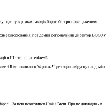
ьку годину в рамках заходів боротьби з розповсюдженням
лахів захворювання, повідомив регіональний директор ВООЗ у
ії в Штати на час епідемії.
заветі II виповнилося 94 роки. Через коронавірусну пандемію
рель. За нею покотилися Urals і Brent. Про це докладно - в