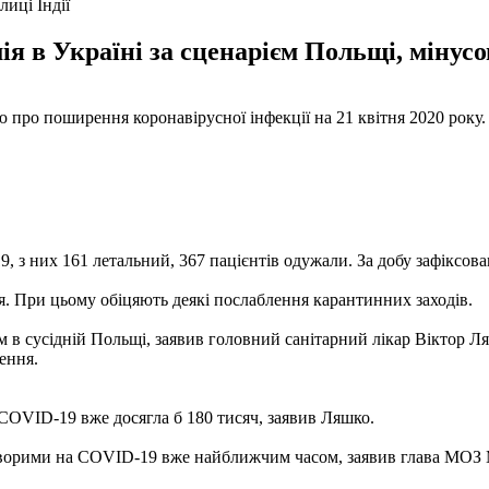
лиці Індії
ія в Україні за сценарієм Польщі, мінусо
 про поширення коронавірусної інфекції на 21 квітня 2020 року.
, з них 161 летальний, 367 пацієнтів одужали. За добу зафіксова
я. При цьому обіцяють деякі послаблення карантинних заходів.
ням в сусідній Польщі, заявив головний санітарний лікар Віктор 
ження.
а COVID-19 вже досягла б 180 тисяч, заявив Ляшко.
з хворими на COVID-19 вже найближчим часом, заявив глава МОЗ