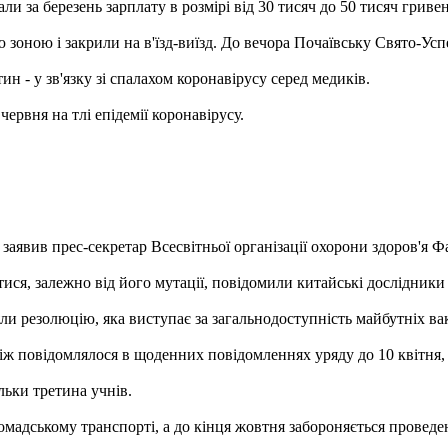
ли за березень зарплату в розмірі від 30 тисяч до 50 тисяч гриве
 зоною і закрили на в'їзд-виїзд. До вечора Почаївську Свято-Ус
н - у зв'язку зі спалахом коронавірусу серед медиків.
рвня на тлі епідемії коронавірусу.
явив прес-секретар Всесвітньої організації охорони здоров'я Фа
ися, залежно від його мутації, повідомили китайські дослідники
 резолюцію, яка виступає за загальнодоступність майбутніх вак
, ніж повідомлялося в щоденних повідомленнях уряду до 10 квітня
льки третина учнів.
громадському транспорті, а до кінця жовтня забороняється проведен