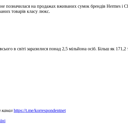
, не позначилася на продажах вживаних сумок брендів Hermes і C
иваних товарів класу люкс.
ього в світі заразилися понад 2,5 мільйона осіб. Більш як 171,2
ш канал
https://t.me/korrespondentnet
їні