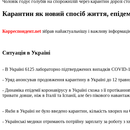
Чоловік годує голубів на спорожнілій через карантин дорозі сто
Карантин як новий спосіб життя, епідем
Корреспондент.net
зібрав найактуальнішу і важливу інформацію
Ситуація в Україні
- В Україні 6125 лабораторно підтверджених випадків COVID-19
- Уряд анонсував продовження карантину в Україні до 12 травн
- Динаміка епідемії коронавірусу в Україні схожа з її протікан
тривати довше, ніж в Італії та Іспанії, але без пікового наванта
- Якби в Україні не було введено карантин, кількість хворих н
- Українські медики отримають потрійну зарплату за роботу 