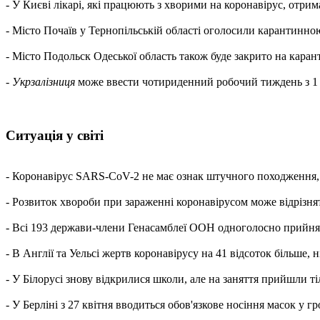
- У Києві лікарі, які працюють з хворими на коронавірус, отрима
- Місто Почаїв у Тернопільській області оголосили карантинною
- Місто Подольск Одеської область також буде закрито на каранти
-
Укрзалізниця
може ввести чотириденний робочий тиждень з 1 че
Ситуація у світі
- Коронавірус SARS-CoV-2 не має ознак штучного походження, за
- Розвиток хвороби при зараженні коронавірусом може відрізнят
- Всі 193 держави-члени Генасамблеї ООН одноголосно прийняли
- В Англії та Уельсі жертв коронавірусу на 41 відсоток більше
- У Білорусі знову відкрилися школи, але на заняття прийшли ті
- У Берліні з 27 квітня вводиться обов'язкове носіння масок у 