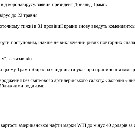
від коронавірусу, заявив президент Дональд Трамп.
ірус до 22 травня.
оточному тижні в 31 провінції країни знову введуть комендантс
ає бути поступовим, інакше не виключений ризик повторних спа
", - сказав він.
цьому Трамп збирається підписати указ про припинення імміграц
народження без святкового артилерійського салюту. Сьогодні Єли
найближчими родичами.
артості американської нафти марки WTI до мінус 40 доларів за ба