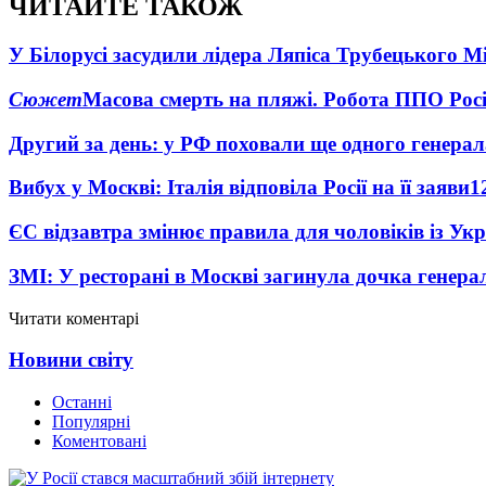
ЧИТАЙТЕ ТАКОЖ
У Білорусі засудили лідера Ляпіса Трубецького М
Сюжет
Масова смерть на пляжі. Робота ППО Росі
Другий за день: у РФ поховали ще одного генерал
Вибух у Москві: Італія відповіла Росії на її заяви
1
ЄС відзавтра змінює правила для чоловіків із Ук
ЗМІ: У ресторані в Москві загинула дочка генера
Читати коментарі
Новини світу
Останні
Популярні
Коментовані