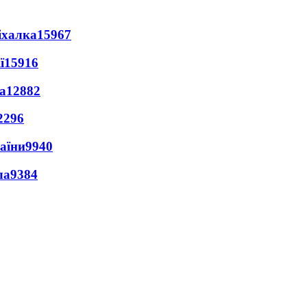
іхалка
15967
ї
15916
а
12882
2296
раїни
9940
ла
9384