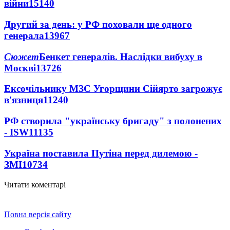
війни
15140
Другий за день: у РФ поховали ще одного
генерала
13967
Сюжет
Бенкет генералів. Наслідки вибуху в
Москві
13726
Ексочільнику МЗС Угорщини Сійярто загрожує
в'язниця
11240
РФ створила "українську бригаду" з полонених
- ISW
11135
Україна поставила Путіна перед дилемою -
ЗМІ
10734
Читати коментарі
Повна версія сайту