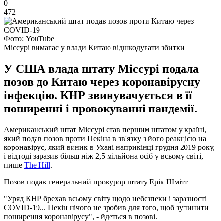
0
472
Фото: YouTube
Міссурі вимагає у влади Китаю відшкодувати збитки
У США влада штату Міссурі подала
позов до Китаю через коронавірусну
інфекцію. КНР звинувачується в її
поширенні і провокуванні пандемії.
Американський штат Міссурі став першим штатом у країні,
який подав позов проти Пекіна в зв'язку з його реакцією на
коронавірус, який виник в Ухані наприкінці грудня 2019 року,
і відтоді заразив більш ніж 2,5 мільйона осіб у всьому світі,
пише
The Hill
.
Позов подав генеральний прокурор штату Ерік Шмітт.
"Уряд КНР брехав всьому світу щодо небезпеки і заразності
COVID-19... Пекін нічого не зробив для того, щоб зупинити
поширення коронавірусу", - йдеться в позові.