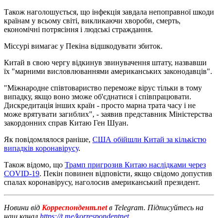
Також наголошується, що інфекція завдала непоправної шкоди
країнам у всьому світі, викликаючи хвороби, смерть,
економічні потрясіння і людські страждання.
Міссурі вимагає у Пекіна відшкодувати збиток.
Китай в свою чергу відкинув звинувачення штату, назвавши
їх "марними висловлюваннями американських законодавців".
"Міжнародне співтовариство переможе вірус тільки в тому
випадку, якщо воно зможе об'єднатися і співпрацювати.
Дискредитація інших країн - просто марна трата часу і не
може врятувати загиблих", - заявив представник Міністерства
закордонних справ Китаю Ген Шуан.
Як повідомлялося раніше,
США обійшли Китай за кількістю
випадків коронавірусу
.
Також відомо, що
Трамп пригрозив Китаю наслідками через
СOVID-19
. Пекін повинен відповісти, якщо свідомо допустив
спалах коронавірусу, наголосив американський президент.
Новини від
Корреспондент.net
в Telegram. Підписуйтесь на
наш канал
https://t.me/korrespondentnet