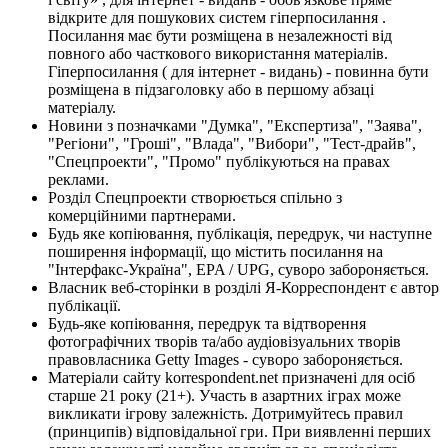
відкрите для пошукових систем гіперпосилання .
Посилання має бути розміщена в незалежності від
повного або часткового використання матеріалів.
Гіперпосилання ( для інтернет - видань) - повинна бути
розміщена в підзаголовку або в першому абзаці
матеріалу.
Новини з позначками "Думка", "Експертиза", "Заява",
"Регіони", "Гроші", "Влада", "Вибори", "Тест-драйв",
"Спецпроекти", "Промо" публікуються на правах
реклами.
Розділ Спецпроекти створюється спільно з
комерційними партнерами.
Будь яке копіювання, публікація, передрук, чи наступне
поширення інформації, що містить посилання на
"Інтерфакс-Україна", EPA / UPG, суворо забороняється.
Власник веб-сторінки в розділі Я-Корреспондент є автор
публікації.
Будь-яке копіювання, передрук та відтворення
фотографічних творів та/або аудіовізуальних творів
правовласника Getty Images - суворо забороняється.
Матеріали сайту korrespondent.net призначені для осіб
старше 21 року (21+). Участь в азартних іграх може
викликати ігрову залежність. Дотримуйтесь правил
(принципів) відповідальної гри. При виявленні перших