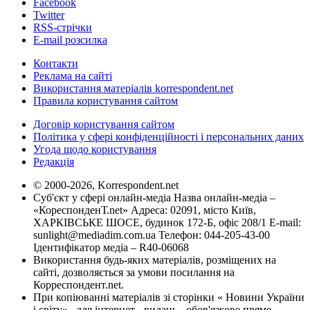
Facebook
Twitter
RSS-стрічки
E-mail розсилка
Контакти
Реклама на сайті
Використання матеріалів korrespondent.net
Правила користування сайтом
Договір користування сайтом
Політика у сфері конфіденційності і персональних даних
Угода щодо користування
Редакція
© 2000-2026, Korrespondent.net
Суб'єкт у сфері онлайн-медіа Назва онлайн-медіа –
«КореспонденТ.net» Адреса: 02091, місто Київ,
ХАРКІВСЬКЕ ШОСЕ, будинок 172-Б, офіс 208/1 E-mail:
sunlight@mediadim.com.ua
Телефон: 044-205-43-00
Ідентифікатор медіа – R40-06068
Використання будь-яких матеріалів, розміщених на
сайті, дозволяється за умови посилання на
Корреспондент.net.
При копіюванні матеріалів зі сторінки « Новини України
і світу» , для інтернет - видань - обов'язкове пряме