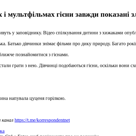
 і мультфільмах гієни завжди показані з
живуть у заповіднику. Відео спілкування дитини з хижаками опуб
ка. Батько дівчинки знімає фільми про дику природу. Багато років
ближче познайомитися з гієнами.
тали грати з нею. Дівчинці подобаються гієни, оскільки вони сх
ина напувала цуценя горілкою.
ш канал
https://t.me/korrespondentnet
ка