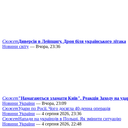
Сюжет
Диверсія в Лейпцигу. Дрон біля українського літака
Новини світу
— Вчора, 23:36
Сюжет
"Намагаються зламати Київ". Реакція Заходу на уда
Новини України
— Вчора, 23:09
Сюжет
Удари по Росії. Чого досягла 40-денна операція
Новини України
— 4 серпня 2026, 23:36
Сюжет
Напади на українців в Польщі. Як змінити ситуацію
Новини України
— 4 серпня 2026, 22:48