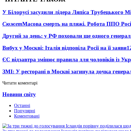
У Білорусі засудили лідера Ляпіса Трубецького М
Сюжет
Масова смерть на пляжі. Робота ППО Росі
Другий за день: у РФ поховали ще одного генерал
Вибух у Москві: Італія відповіла Росії на її заяви
1
ЄС відзавтра змінює правила для чоловіків із Ук
ЗМІ: У ресторані в Москві загинула дочка генера
Читати коментарі
Новини світу
Останні
Популярні
Коментовані