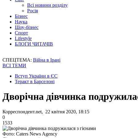
Всі новини розділу
Росія
Бізнес
Наука
Шоу-бізнес
Спорт
Lifestyle
БЛОГИ ЧИТАЧІВ
СПЕЦТЕМА:
Війна в Ірані
ВСІ ТЕМИ
Вступ України в ЄС
Теракт в Барселоні
Дворічна дівчинка подружилас
Корреспондент.net, 22 квітня 2020, 18:15
0
1533
Фото: Caters News Agency