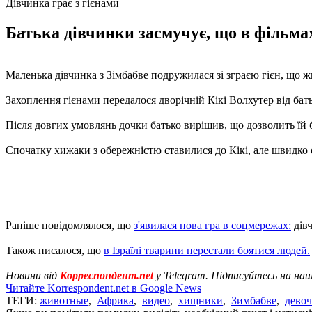
Дівчинка грає з гієнами
Батька дівчинки засмучує, що в фільмах
Маленька дівчинка з Зімбабве подружилася зі зграєю гієн, що 
Захоплення гієнами передалося дворічній Кікі Волхутер від бать
Після довгих умовлянь дочки батько вирішив, що дозволить їй 
Спочатку хижаки з обережністю ставилися до Кікі, але швидко с
Раніше повідомлялося, що
з'явилася нова гра в соцмережах:
дівч
Також писалося, що
в Ізраїлі тварини перестали боятися людей.
Новини від
Корреспондент.net
у Telegram. Підписуйтесь на на
Читайте Korrespondent.net в Google News
ТЕГИ:
животные
,
Африка
,
видео
,
хищники
,
Зимбабве
,
девоч