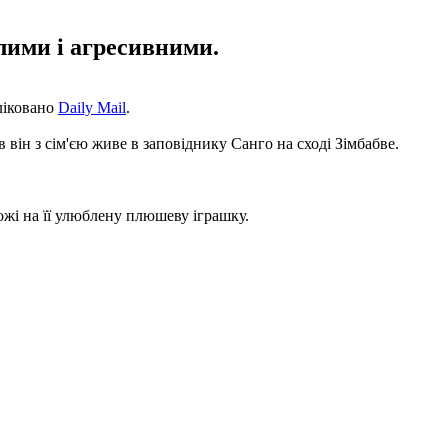
лими і агресивними.
ліковано
Daily Mail
.
 він з сім'єю живе в заповіднику Санго на сході Зімбабве.
ожі на її улюблену плюшеву іграшку.