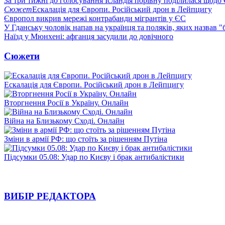
За три тижні до голосування Ісландія порівну поділилася щодо
Сюжет
Ескалація для Європи. Російський дрон в Лейпцигу
Європол викрив мережі контрабанди мігрантів у ЄС
У Гданську чоловік напав на українця та поляків, яких назвав 
Наїзд у Мюнхені: афганця засудили до довічного
Сюжети
Ескалація для Європи. Російський дрон в Лейпцигу
Вторгнення Росії в Україну. Онлайн
Війна на Близькому Сході. Онлайн
Зміни в армії РФ: що стоїть за рішенням Путіна
Підсумки 05.08: Удар по Києву і брак антибалістики
ВИБІР РЕДАКТОРА