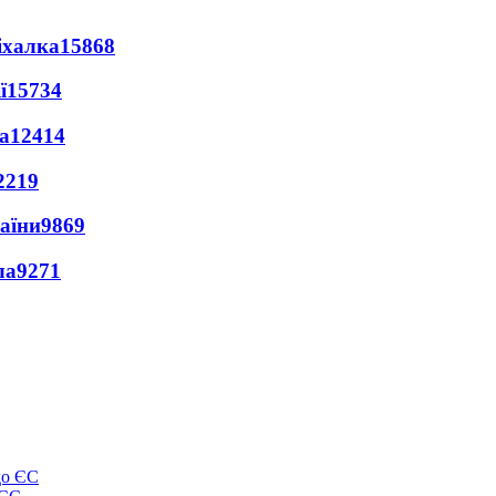
іхалка
15868
ї
15734
а
12414
2219
раїни
9869
ла
9271