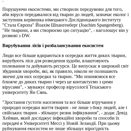
Порушуючи екосистеми, ми створили передумови для того,
аби віруси передавалися від тварин до людей, зазначає еколог і
заступник керівника німецького Дослідницького інституту
"Стала Європа" Йоахім Шпанґенберґ (Joachim Spangenberg).
"Не тварини, а ми створюємо цю ситуацію", - наголошує він у
розмові з DW.
Вирубування лісів і розбалансування екосистем
Люди все більше вдираються в осередки життя диких тварин,
вирубують ліси для розведення худоби, влаштовують
полювання та добувають ресурси. Це випускає в широкий світ
збудників хвороби, які, як правило, ніколи не полишають
звичні для них осередки та тварин. "Ми опиняємося все
ближче до диких тварин і через це контактуємо з цими
вірусами", - зауважує професор вірусології Техаського
університету Ян Сянь.
"Зростання густоти населення та все більше втручання у
природні осередки життя тварин - не лише з боку людей, але і
свійських тварин - збільшує ризик інфікування", - додає Девід
Хейман, який досліджує інфекційні хвороби та способи їх
передачі в Університеті Мессі у Новій Зеландії. При цьому
руйнування екосистем не лише збільшує вірогідність