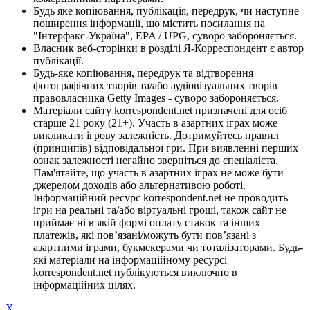
Будь яке копіювання, публікація, передрук, чи наступне
поширення інформації, що містить посилання на
"Інтерфакс-Україна", EPA / UPG, суворо забороняється.
Власник веб-сторінки в розділі Я-Корреспондент є автор
публікації.
Будь-яке копіювання, передрук та відтворення
фотографічних творів та/або аудіовізуальних творів
правовласника Getty Images - суворо забороняється.
Матеріали сайту korrespondent.net призначені для осіб
старше 21 року (21+). Участь в азартних іграх може
викликати ігрову залежність. Дотримуйтесь правил
(принципів) відповідальної гри. При виявленні перших
ознак залежності негайно зверніться до спеціаліста.
Пам'ятайте, що участь в азартних іграх не може бути
джерелом доходів або альтернативою роботі.
Інформаційний ресурс korrespondent.net не проводить
ігри на реальні та/або віртуальні гроші, також сайт не
приймає ні в якій формі оплату ставок та інших
платежів, які пов’язані/можуть бути пов’язані з
азартними іграми, букмекерами чи тоталізаторами. Будь-
які матеріали на інформаційному ресурсі
korrespondent.net публікуються виключно в
інформаційних цілях.
X