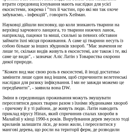
втрати середовищ існування мають наслідки для усієї
екосистеми, зокрема і "тих її частин, про які ми так охоче
забуваємо, - інфекцій", говорить Хейман.
Науковці дійшли висновку, що коли зникають тварини на
верхівці харчового ланцюга, то тварини нижчих ланок,
наприклад, пацюки та миші, схильні за певних обставин
займати їхні місця проживання. А саме ці тварини несуть із
собою більше за інших збудників хвороб. "Має значення не
лише те, скільки видів живуть в екосистемі, але також і те, які
саме це види", - зазначає Аліс Латін з Товариства охорони
дикої природи.
"Кожен вид має свою роль в екосистемі, й іноді достатньо
замінити лише один вид іншим, щоб спричинити велетенські
наслідки для ризику інфікування. І ми не завжди можемо це
передбачити", - заявила вона DW.
Зміни в середовищах проживання можуть змушувати
переселятися диких тварин разом з їхніми збудниками хвороб
- причому й у ті райони, де живуть люди. Латін наводить
приклад вірусу Ніпах, який спричинив спалах хвороби в
Малайзії у кінці 1990-х років. Вирубування дерев змусило тоді
криланів залишити ліси, де вони жили, і переселитися у
мангові дерева, що росли на території ферм, де розводили