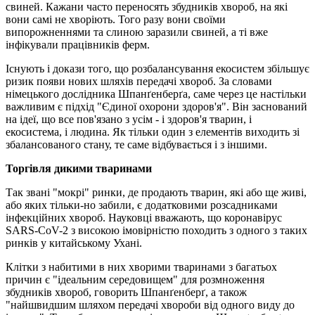
свиней. Кажани часто переносять збудників хвороб, на які
вони самі не хворіють. Того разу вони своїми
випорожненнями та слиною заразили свиней, а ті вже
інфікували працівників ферм.
Існують і докази того, що розбалансування екосистем збільшує
ризик появи нових шляхів передачі хвороб. За словами
німецького дослідника Шпанґенберґа, саме через це настільки
важливим є підхід "Єдиної охорони здоров'я". Він заснований
на ідеї, що все пов'язано з усім - і здоров'я тварин, і
екосистема, і людина. Як тільки один з елементів виходить зі
збалансованого стану, те саме відбувається і з іншими.
Торгівля дикими тваринами
Так звані "мокрі" ринки, де продають тварин, які або ще живі,
або яких тільки-но забили, є додатковими розсадниками
інфекційних хвороб. Науковці вважають, що коронавірус
SARS-CoV-2 з високою імовірністю походить з одного з таких
ринків у китайському Ухані.
Клітки з набитими в них хворими тваринами з багатьох
причин є "ідеальним середовищем" для розмноження
збудників хвороб, говорить Шпанґенберґ, а також
"найшвидшим шляхом передачі хвороби від одного виду до