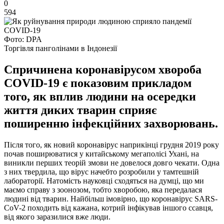
0
594
Фото: DPA
Торгівля панголінами в Індонезії
Спричинена коронавірусом хвороба
COVID-19 є показовим прикладом
того, як вплив людини на осередки
життя диких тварин сприяє
поширенню інфекційних захворювань.
Після того, як новий коронавірус наприкінці грудня 2019 року
почав поширюватися у китайському мегаполісі Ухані, на
виникли перших теорій змови не довелося довго чекати. Одна
з них твердила, що вірус начебто розробили у тамтешній
лабораторії. Натомість науковці сходяться на думці, що ми
маємо справу з зоонозом, тобто хворобою, яка передалася
людині від тварин. Найбільш імовірно, що коронавірус SARS-
CoV-2 походить від кажана, котрий інфікував іншого ссавця,
від якого заразилися вже люди.