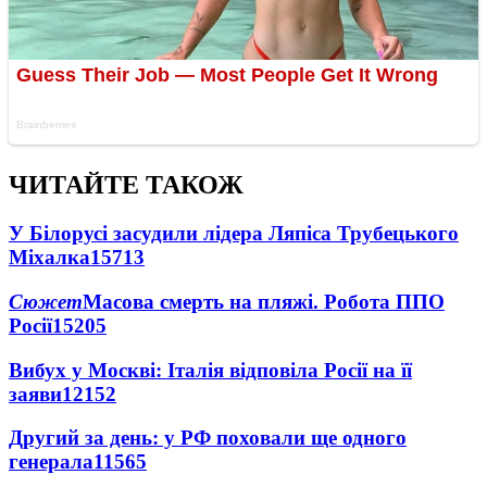
ЧИТАЙТЕ ТАКОЖ
У Білорусі засудили лідера Ляпіса Трубецького
Міхалка
15713
Сюжет
Масова смерть на пляжі. Робота ППО
Росії
15205
Вибух у Москві: Італія відповіла Росії на її
заяви
12152
Другий за день: у РФ поховали ще одного
генерала
11565