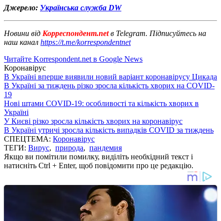
Джерело:
Українська служба DW
Новини від
Корреспондент.net
в Telegram. Підписуйтесь на
наш канал
https://t.me/korrespondentnet
Читайте Korrespondent.net в Google News
Коронавірус
В Україні вперше виявили новий варіант коронавірусу Цикада
В Україні за тиждень різко зросла кількість хворих на COVID-
19
Нові штами COVID-19: особливості та кількість хворих в
Україні
У Києві різко зросла кількість хворих на коронавірус
В Україні утричі зросла кількість випадків COVID за тиждень
СПЕЦТЕМА:
Коронавірус
ТЕГИ:
Вирус
,
природа
,
пандемия
Якщо ви помітили помилку, виділіть необхідний текст і
натисніть Ctrl + Enter, щоб повідомити про це редакцію.