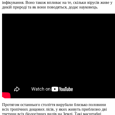
інфікування. Воно також впливає на те, скільки вірусів живе у
дикій природі та як вони поводяться, додає науковець.
Протягом останнього століття вирубали близько половини
всіх тропічних дощових лісів, у яких живуть приблизно дві
третини всіх біологічних видів на Землі. Такі масштабні