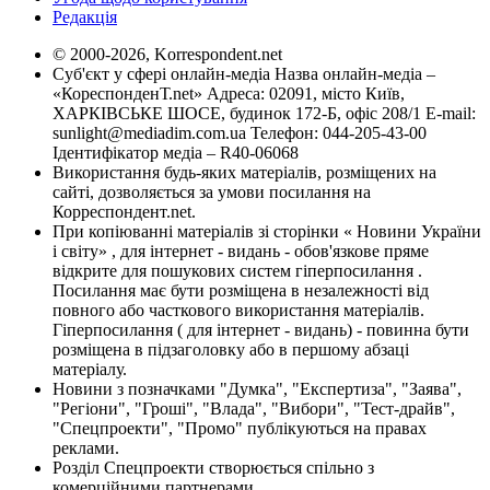
Редакція
© 2000-2026, Korrespondent.net
Суб'єкт у сфері онлайн-медіа Назва онлайн-медіа –
«КореспонденТ.net» Адреса: 02091, місто Київ,
ХАРКІВСЬКЕ ШОСЕ, будинок 172-Б, офіс 208/1 E-mail:
sunlight@mediadim.com.ua
Телефон: 044-205-43-00
Ідентифікатор медіа – R40-06068
Використання будь-яких матеріалів, розміщених на
сайті, дозволяється за умови посилання на
Корреспондент.net.
При копіюванні матеріалів зі сторінки « Новини України
і світу» , для інтернет - видань - обов'язкове пряме
відкрите для пошукових систем гіперпосилання .
Посилання має бути розміщена в незалежності від
повного або часткового використання матеріалів.
Гіперпосилання ( для інтернет - видань) - повинна бути
розміщена в підзаголовку або в першому абзаці
матеріалу.
Новини з позначками "Думка", "Експертиза", "Заява",
"Регіони", "Гроші", "Влада", "Вибори", "Тест-драйв",
"Спецпроекти", "Промо" публікуються на правах
реклами.
Розділ Спецпроекти створюється спільно з
комерційними партнерами.