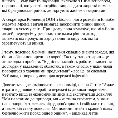
іншого". Тому багато науковців, включно з Шпанґенберґом,
переконані, що у світі потрібно запровадити жорсткі вимоги,
які б регулювали ринки, де торгують живими тваринами.
А секретарка Конвенції ООН з біологічного розмаїття Елізабет
Марума Мрема взагалі вимагає заборонити ринки диких
тварин в усьому світі. При цьому вона зауважує, що мільйони
людей, передусім у регіонах з низьким рівнем доходів,
залежать від продуктів харчування та виручки, які їм
забезпечують ці ринки.
І тому, пояснює Хейман, настільки складно знайти заходи, які
би запобігли поширенню хвороб. Експлуатація тварин - це
лише одна з проблем. "Бідність, наявність роботи, ставлення
до людей у віддалених областях, а також спосіб, у який люди
поводяться з харчовими продуктами" - все це, за словами
Хеймана, створює умови для передачі інфекцій.
Доведеться щось змінювати і в економіці, певна Латін: "Адже
втрати від появи хвороб та передачі їх дикими тваринами
набагато вищі за економічний зиск від експлуатації довкілля".
"Ми належимо до природи, ми - частина екосистем, у яких
наше здоров'я залежить від здоров'я диких і свійських тварин,
а також від стану довкілля. Ми повинні знайти кращий шлях
безпечно жити поряд одне з одним", - закликає Латін.