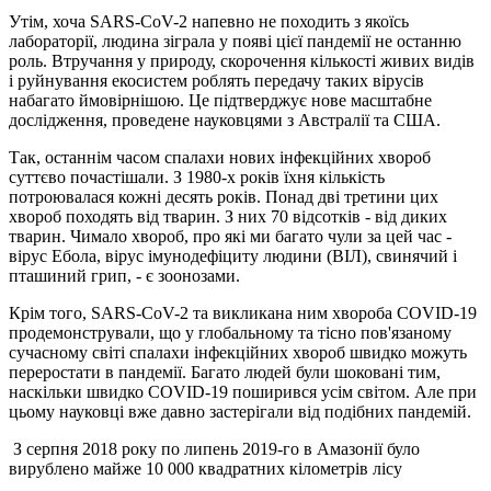
Утім, хоча SARS-CoV-2 напевно не походить з якоїсь
лабораторії, людина зіграла у появі цієї пандемії не останню
роль. Втручання у природу, скорочення кількості живих видів
і руйнування екосистем роблять передачу таких вірусів
набагато ймовірнішою. Це підтверджує нове масштабне
дослідження, проведене науковцями з Австралії та США.
Так, останнім часом спалахи нових інфекційних хвороб
суттєво почастішали. З 1980-х років їхня кількість
потроювалася кожні десять років. Понад дві третини цих
хвороб походять від тварин. З них 70 відсотків - від диких
тварин. Чимало хвороб, про які ми багато чули за цей час -
вірус Ебола, вірус імунодефіциту людини (ВІЛ), свинячий і
пташиний грип, - є зоонозами.
Крім того, SARS-CoV-2 та викликана ним хвороба COVID-19
продемонстрували, що у глобальному та тісно пов'язаному
сучасному світі спалахи інфекційних хвороб швидко можуть
переростати в пандемії. Багато людей були шоковані тим,
наскільки швидко COVID-19 поширився усім світом. Але при
цьому науковці вже давно застерігали від подібних пандемій.
З серпня 2018 року по липень 2019-го в Амазонії було
вирублено майже 10 000 квадратних кілометрів лісу