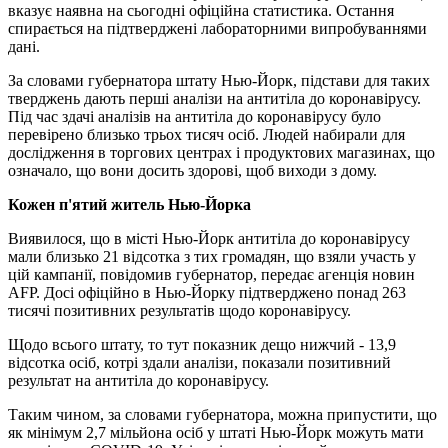
вказує наявна на сьогодні офіційна статистика. Остання
спирається на підтверджені лабораторними випробуваннями
дані.
За словами губернатора штату Нью-Йорк, підстави для таких
тверджень дають перші аналізи на антитіла до коронавірусу.
Під час здачі аналізів на антитіла до коронавірусу було
перевірено близько трьох тисяч осіб. Людей набирали для
дослідження в торгових центрах і продуктових магазинах, що
означало, що вони досить здорові, щоб виходи з дому.
Кожен п'ятий житель Нью-Йорка
Виявилося, що в місті Нью-Йорк антитіла до коронавірусу
мали близько 21 відсотка з тих громадян, що взяли участь у
цій кампанії, повідомив губернатор, передає агенція новин
AFP. Досі офіційно в Нью-Йорку підтверджено понад 263
тисячі позитивних результатів щодо коронавірусу.
Щодо всього штату, то тут показник дещо нижчий - 13,9
відсотка осіб, котрі здали аналізи, показали позитивний
результат на антитіла до коронавірусу.
Таким чином, за словами губернатора, можна припустити, що
як мінімум 2,7 мільйона ​​осіб у штаті Нью-Йорк можуть мати