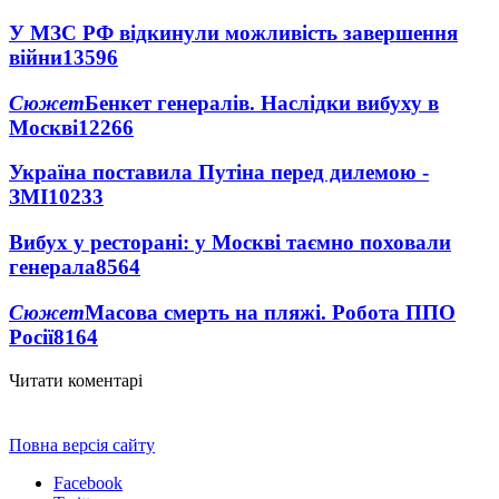
У МЗС РФ відкинули можливість завершення
війни
13596
Сюжет
Бенкет генералів. Наслідки вибуху в
Москві
12266
Україна поставила Путіна перед дилемою -
ЗМІ
10233
Вибух у ресторані: у Москві таємно поховали
генерала
8564
Сюжет
Масова смерть на пляжі. Робота ППО
Росії
8164
Читати коментарі
Повна версія сайту
Facebook