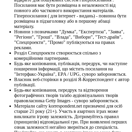
Посилання має бути розміщена в незалежності від
повного або часткового використання матеріалів.
Гіперпосилання ( для інтернет - видань) - повинна бути
розміщена в підзаголовку або в першому абзаці
матеріалу.
Новини з позначками "Думка", "Експертиза", "Заява",
"Регіони", "Гроші", "Влада", "Вибори", "Тест-драйв",
"Спецпроекти", "Промо" публікуються на правах
реклами.
Розділ Спецпроекти створюється спільно з
комерційними партнерами.
Будь яке копіювання, публікація, передрук, чи наступне
поширення інформації, що містить посилання на
"Інтерфакс-Україна", EPA / UPG, суворо забороняється.
Власник веб-сторінки в розділі Я-Корреспондент є автор
публікації.
Будь-яке копіювання, передрук та відтворення
фотографічних творів та/або аудіовізуальних творів
правовласника Getty Images - суворо забороняється.
Матеріали сайту korrespondent.net призначені для осіб
старше 21 року (21+). Участь в азартних іграх може
викликати ігрову залежність. Дотримуйтесь правил
(принципів) відповідальної гри. При виявленні перших
ознак залежності негайно зверніться до спеціаліста.