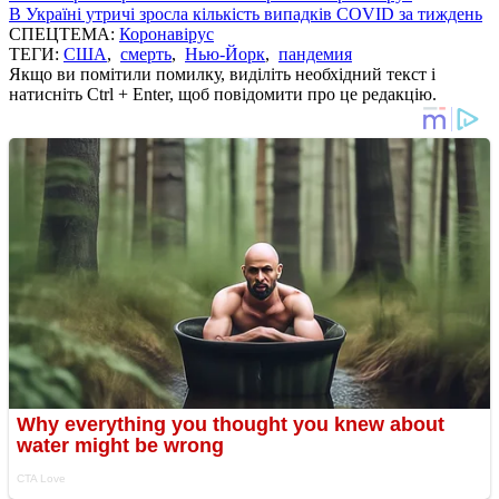
В Україні утричі зросла кількість випадків COVID за тиждень
СПЕЦТЕМА:
Коронавірус
ТЕГИ:
США
,
смерть
,
Нью-Йорк
,
пандемия
Якщо ви помітили помилку, виділіть необхідний текст і
натисніть Ctrl + Enter, щоб повідомити про це редакцію.