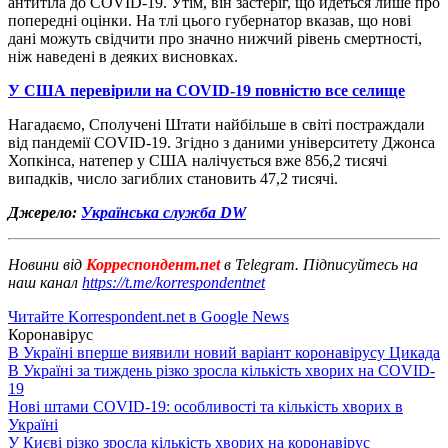
антитіла до COVID-19. Утім, він застеріг, що йдеться лише про
попередні оцінки. На тлі цього губернатор вказав, що нові
дані можуть свідчити про значно нижчий рівень смертності,
ніж наведені в деяких висновках.
У США перевірили на COVID-19 повністю все селище
Нагадаємо, Сполучені Штати найбільше в світі постраждали
від пандемії COVID-19. Згідно з даними університету Джонса
Хопкінса, натепер у США налічується вже 856,2 тисячі
випадків, число загиблих становить 47,2 тисячі.
Джерело:
Українська служба DW
Новини від
Корреспондент.net
в Telegram. Підписуйтесь на
наш канал
https://t.me/korrespondentnet
Читайте Korrespondent.net в Google News
Коронавірус
В Україні вперше виявили новий варіант коронавірусу Цикада
В Україні за тиждень різко зросла кількість хворих на COVID-
19
Нові штами COVID-19: особливості та кількість хворих в
Україні
У Києві різко зросла кількість хворих на коронавірус