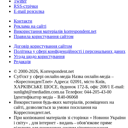
Twitter
RSS-стрічки
E-mail розсилка
Контакти
Реклама на сайті
Використання матеріалів korrespondent.net
Правила користування сайтом
Договір користування сайтом
Політика у сфері конфіденційності і персональних даних
Угода щодо користування
Редакція
© 2000-2026, Korrespondent.net
Суб'єкт у сфері онлайн-медіа Назва онлайн-медіа –
«КореспонденТ.net» Адреса: 02091, місто Київ,
ХАРКІВСЬКЕ ШОСЕ, будинок 172-Б, офіс 208/1 E-mail:
sunlight@mediadim.com.ua
Телефон: 044-205-43-00
Ідентифікатор медіа – R40-06068
Використання будь-яких матеріалів, розміщених на
сайті, дозволяється за умови посилання на
Корреспондент.net.
При копіюванні матеріалів зі сторінки « Новини України
і світу» , для інтернет - видань - обов'язкове пряме
відкрите для пошукових систем гіперпосилання .