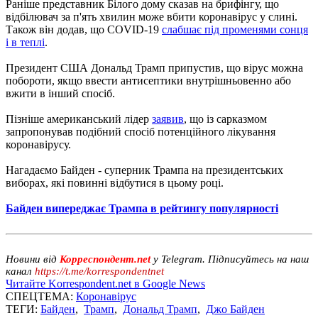
Раніше представник Білого дому сказав на брифінгу, що
відбілювач за п'ять хвилин може вбити коронавірус у слині.
Також він додав, що COVID-19
слабшає під променями сонця
і в теплі
.
Президент США Дональд Трамп припустив, що вірус можна
побороти, якщо ввести антисептики внутрішньовенно або
вжити в інший спосіб.
Пізніше американський лідер
заявив
, що із сарказмом
запропонував подібний спосіб потенційного лікування
коронавірусу.
Нагадаємо Байден - суперник Трампа на президентських
виборах, які повинні відбутися в цьому році.
Байден випереджає Трампа в рейтингу популярності
Новини від
Корреспондент.net
у Telegram. Підписуйтесь на наш
канал
https://t.me/korrespondentnet
Читайте Korrespondent.net в Google News
СПЕЦТЕМА:
Коронавірус
ТЕГИ:
Байден
,
Трамп
,
Дональд Трамп
,
Джо Байден