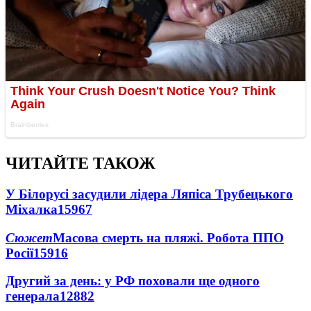
ЧИТАЙТЕ ТАКОЖ
У Білорусі засудили лідера Ляпіса Трубецького
Міхалка
15967
Сюжет
Масова смерть на пляжі. Робота ППО
Росії
15916
Другий за день: у РФ поховали ще одного
генерала
12882