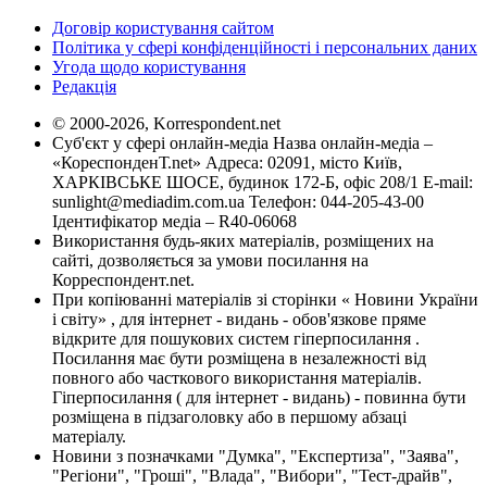
Договір користування сайтом
Політика у сфері конфіденційності і персональних даних
Угода щодо користування
Редакція
© 2000-2026, Korrespondent.net
Суб'єкт у сфері онлайн-медіа Назва онлайн-медіа –
«КореспонденТ.net» Адреса: 02091, місто Київ,
ХАРКІВСЬКЕ ШОСЕ, будинок 172-Б, офіс 208/1 E-mail:
sunlight@mediadim.com.ua
Телефон: 044-205-43-00
Ідентифікатор медіа – R40-06068
Використання будь-яких матеріалів, розміщених на
сайті, дозволяється за умови посилання на
Корреспондент.net.
При копіюванні матеріалів зі сторінки « Новини України
і світу» , для інтернет - видань - обов'язкове пряме
відкрите для пошукових систем гіперпосилання .
Посилання має бути розміщена в незалежності від
повного або часткового використання матеріалів.
Гіперпосилання ( для інтернет - видань) - повинна бути
розміщена в підзаголовку або в першому абзаці
матеріалу.
Новини з позначками "Думка", "Експертиза", "Заява",
"Регіони", "Гроші", "Влада", "Вибори", "Тест-драйв",