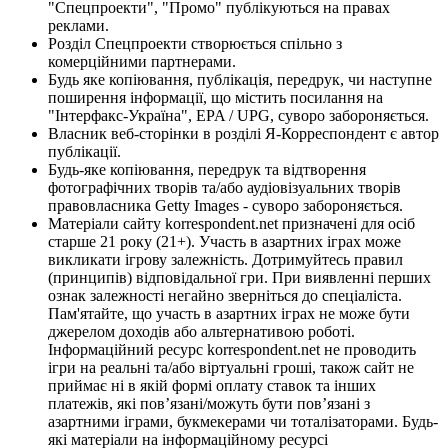
"Спецпроекти", "Промо" публікуються на правах
реклами.
Розділ Спецпроекти створюється спільно з
комерційними партнерами.
Будь яке копіювання, публікація, передрук, чи наступне
поширення інформації, що містить посилання на
"Інтерфакс-Україна", EPA / UPG, суворо забороняється.
Власник веб-сторінки в розділі Я-Корреспондент є автор
публікації.
Будь-яке копіювання, передрук та відтворення
фотографічних творів та/або аудіовізуальних творів
правовласника Getty Images - суворо забороняється.
Матеріали сайту korrespondent.net призначені для осіб
старше 21 року (21+). Участь в азартних іграх може
викликати ігрову залежність. Дотримуйтесь правил
(принципів) відповідальної гри. При виявленні перших
ознак залежності негайно зверніться до спеціаліста.
Пам'ятайте, що участь в азартних іграх не може бути
джерелом доходів або альтернативою роботі.
Інформаційний ресурс korrespondent.net не проводить
ігри на реальні та/або віртуальні гроші, також сайт не
приймає ні в якій формі оплату ставок та інших
платежів, які пов’язані/можуть бути пов’язані з
азартними іграми, букмекерами чи тоталізаторами. Будь-
які матеріали на інформаційному ресурсі