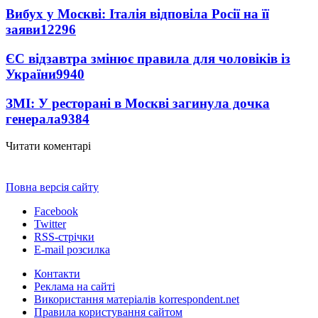
Вибух у Москві: Італія відповіла Росії на її
заяви
12296
ЄС відзавтра змінює правила для чоловіків із
України
9940
ЗМІ: У ресторані в Москві загинула дочка
генерала
9384
Читати коментарі
Повна версія сайту
Facebook
Twitter
RSS-стрічки
E-mail розсилка
Контакти
Реклама на сайті
Використання матеріалів korrespondent.net
Правила користування сайтом