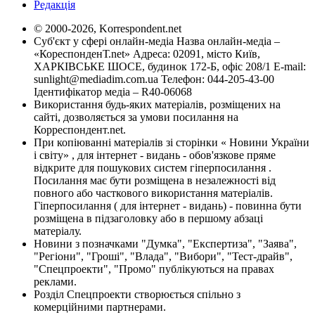
Редакція
© 2000-2026, Korrespondent.net
Суб'єкт у сфері онлайн-медіа Назва онлайн-медіа –
«КореспонденТ.net» Адреса: 02091, місто Київ,
ХАРКІВСЬКЕ ШОСЕ, будинок 172-Б, офіс 208/1 E-mail:
sunlight@mediadim.com.ua
Телефон: 044-205-43-00
Ідентифікатор медіа – R40-06068
Використання будь-яких матеріалів, розміщених на
сайті, дозволяється за умови посилання на
Корреспондент.net.
При копіюванні матеріалів зі сторінки « Новини України
і світу» , для інтернет - видань - обов'язкове пряме
відкрите для пошукових систем гіперпосилання .
Посилання має бути розміщена в незалежності від
повного або часткового використання матеріалів.
Гіперпосилання ( для інтернет - видань) - повинна бути
розміщена в підзаголовку або в першому абзаці
матеріалу.
Новини з позначками "Думка", "Експертиза", "Заява",
"Регіони", "Гроші", "Влада", "Вибори", "Тест-драйв",
"Спецпроекти", "Промо" публікуються на правах
реклами.
Розділ Спецпроекти створюється спільно з
комерційними партнерами.