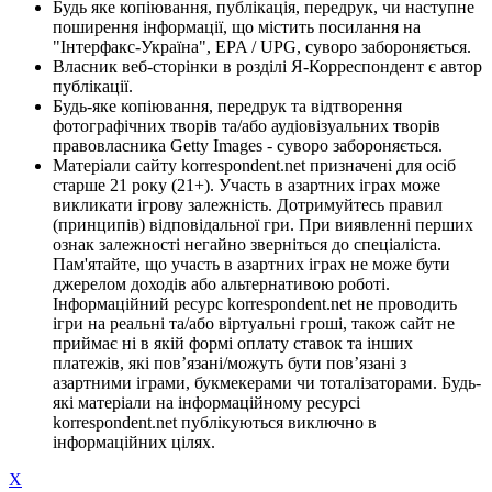
Будь яке копіювання, публікація, передрук, чи наступне
поширення інформації, що містить посилання на
"Інтерфакс-Україна", EPA / UPG, суворо забороняється.
Власник веб-сторінки в розділі Я-Корреспондент є автор
публікації.
Будь-яке копіювання, передрук та відтворення
фотографічних творів та/або аудіовізуальних творів
правовласника Getty Images - суворо забороняється.
Матеріали сайту korrespondent.net призначені для осіб
старше 21 року (21+). Участь в азартних іграх може
викликати ігрову залежність. Дотримуйтесь правил
(принципів) відповідальної гри. При виявленні перших
ознак залежності негайно зверніться до спеціаліста.
Пам'ятайте, що участь в азартних іграх не може бути
джерелом доходів або альтернативою роботі.
Інформаційний ресурс korrespondent.net не проводить
ігри на реальні та/або віртуальні гроші, також сайт не
приймає ні в якій формі оплату ставок та інших
платежів, які пов’язані/можуть бути пов’язані з
азартними іграми, букмекерами чи тоталізаторами. Будь-
які матеріали на інформаційному ресурсі
korrespondent.net публікуються виключно в
інформаційних цілях.
X