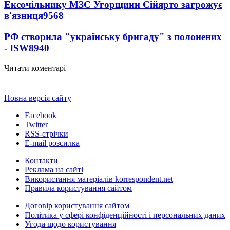
Ексочільнику МЗС Угорщини Сійярто загрожує
в'язниця
9568
РФ створила "українську бригаду" з полонених
- ISW
8940
Читати коментарі
Повна версія сайту
Facebook
Twitter
RSS-стрічки
E-mail розсилка
Контакти
Реклама на сайті
Використання матеріалів korrespondent.net
Правила користування сайтом
Договір користування сайтом
Політика у сфері конфіденційності і персональних даних
Угода щодо користування