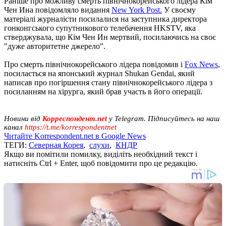
Раніше про можливу смерть північнокорейського лідера Кім
Чен Ина повідомляло видання
New York Post.
У своєму
матеріалі журналісти посилалися на заступника директора
гонконгського супутникового телебачення HKSTV, яка
стверджувала, що Кім Чен Ин мертвий, посилаючись на своє
"дуже авторитетне джерело".
Про смерть північнокорейського лідера повідомив і
Fox News
,
посилається на японський журнал Shukan Gendai, який
написав про погіршення стану північнокорейського лідера з
посиланням на хірурга, який брав участь в його операції.
Новини від
Корреспондент.net
у Telegram. Підписуйтесь на наш
канал
https://t.me/korrespondentnet
Читайте Korrespondent.net в Google News
ТЕГИ:
Северная Корея
,
слухи
,
КНДР
Якщо ви помітили помилку, виділіть необхідний текст і
натисніть Ctrl + Enter, щоб повідомити про це редакцію.