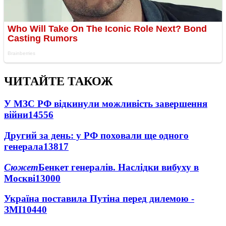
ЧИТАЙТЕ ТАКОЖ
У МЗС РФ відкинули можливість завершення
війни
14556
Другий за день: у РФ поховали ще одного
генерала
13817
Сюжет
Бенкет генералів. Наслідки вибуху в
Москві
13000
Україна поставила Путіна перед дилемою -
ЗМІ
10440