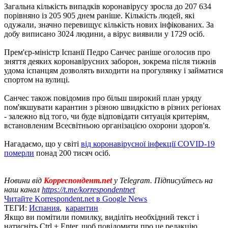
Загальна кількість випадків коронавірусу зросла до 207 634
порівняно із 205 905 днем ​​раніше. Кількість людей, які
одужали, значно перевищує кількість нових інфікованих. За
добу виписано 3024 людини, а вірус виявили у 1729 осіб.
Прем'єр-міністр Іспанії Педро Санчес раніше оголосив про
зняття деяких коронавірусних заборон, зокрема після тижнів
удома іспанцям дозволять виходити на прогулянку і займатися
спортом на вулиці.
Санчес також повідомив про більш широкий план уряду
пом'якшувати карантин з різною швидкістю в різних регіонах
- залежно від того, чи буде відповідати ситуація критеріям,
встановленим Всесвітньою організацією охорони здоров'я.
Нагадаємо, що у світі
від коронавірусної інфекції COVID-19
померли
понад 200 тисяч осіб.
Новини від
Корреспондент.net
у Telegram. Підписуйтесь на
наш канал
https://t.me/korrespondentnet
Читайте Korrespondent.net в Google News
ТЕГИ:
Испания
,
карантин
Якщо ви помітили помилку, виділіть необхідний текст і
натисніть Ctrl + Enter, щоб повідомити про це редакцію.