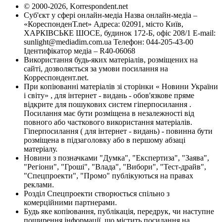
© 2000-2026, Korrespondent.net
Суб'єкт у сфері онлайн-медіа Назва онлайн-медіа –
«КореспонденТ.net» Адреса: 02091, місто Київ,
ХАРКІВСЬКЕ ШОСЕ, будинок 172-Б, офіс 208/1 E-mail:
sunlight@mediadim.com.ua
Телефон: 044-205-43-00
Ідентифікатор медіа – R40-06068
Використання будь-яких матеріалів, розміщених на
сайті, дозволяється за умови посилання на
Корреспондент.net.
При копіюванні матеріалів зі сторінки « Новини України
і світу» , для інтернет - видань - обов'язкове пряме
відкрите для пошукових систем гіперпосилання .
Посилання має бути розміщена в незалежності від
повного або часткового використання матеріалів.
Гіперпосилання ( для інтернет - видань) - повинна бути
розміщена в підзаголовку або в першому абзаці
матеріалу.
Новини з позначками "Думка", "Експертиза", "Заява",
"Регіони", "Гроші", "Влада", "Вибори", "Тест-драйв",
"Спецпроекти", "Промо" публікуються на правах
реклами.
Розділ Спецпроекти створюється спільно з
комерційними партнерами.
Будь яке копіювання, публікація, передрук, чи наступне
поширення інформації, що містить посилання на