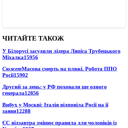
ЧИТАЙТЕ ТАКОЖ
У Білорусі засудили лідера Ляпіса Трубецького
Міхалка
15956
Сюжет
Масова смерть на пляжі. Робота ППО
Росії
15902
Другий за день: у РФ поховали ще одного
генерала
12856
Вибух у Москві: Італія відповіла Росії на її
заяви
12288
ЄС відзавтра змінює правила для чоловіків із