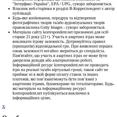
"Інтерфакс-Україна", EPA / UPG, суворо забороняється.
Власник веб-сторінки в розділі Я-Корреспондент є автор
публікації.
Будь-яке копіювання, передрук та відтворення
фотографічних творів та/або аудіовізуальних творів
правовласника Getty Images - суворо забороняється.
Матеріали сайту korrespondent.net призначені для осіб
старше 21 року (21+). Участь в азартних іграх може
викликати ігрову залежність. Дотримуйтесь правил
(принципів) відповідальної гри. При виявленні перших
ознак залежності негайно зверніться до спеціаліста.
Пам'ятайте, що участь в азартних іграх не може бути
джерелом доходів або альтернативою роботі.
Інформаційний ресурс korrespondent.net не проводить
ігри на реальні та/або віртуальні гроші, також сайт не
приймає ні в якій формі оплату ставок та інших
платежів, які пов’язані/можуть бути пов’язані з
азартними іграми, букмекерами чи тоталізаторами. Будь-
які матеріали на інформаційному ресурсі
korrespondent.net публікуються виключно в
інформаційних цілях.
X