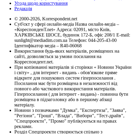
Угода щодо користування
Редакція
© 2000-2026, Korrespondent.net
Суб'єкт у сфері онлайн-медіа Назва онлайн-медіа –
«КореспонденТ.net» Адреса: 02091, місто Київ,
ХАРКІВСЬКЕ ШОСЕ, будинок 172-Б, офіс 208/1 E-mail:
sunlight@mediadim.com.ua
Телефон: 044-205-43-00
Ідентифікатор медіа – R40-06068
Використання будь-яких матеріалів, розміщених на
сайті, дозволяється за умови посилання на
Корреспондент.net.
При копіюванні матеріалів зі сторінки « Новини України
і світу» , для інтернет - видань - обов'язкове пряме
відкрите для пошукових систем гіперпосилання .
Посилання має бути розміщена в незалежності від
повного або часткового використання матеріалів.
Гіперпосилання ( для інтернет - видань) - повинна бути
розміщена в підзаголовку або в першому абзаці
матеріалу.
Новини з позначками "Думка", "Експертиза", "Заява",
"Регіони", "Гроші", "Влада", "Вибори", "Тест-драйв",
"Спецпроекти", "Промо" публікуються на правах
реклами.
Розділ Спецпроекти створюється спільно з