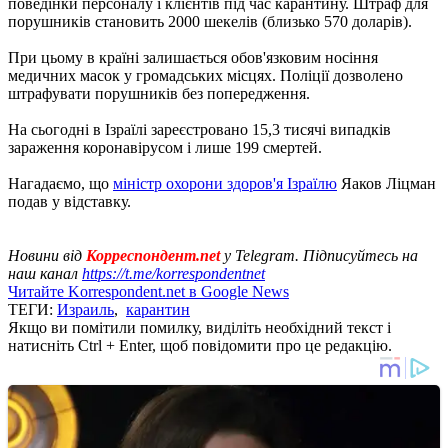
поведінки персоналу і клієнтів під час карантину. Штраф для
порушників становить 2000 шекелів (близько 570 доларів).
При цьому в країні залишається обов'язковим носіння
медичних масок у громадських місцях. Поліції дозволено
штрафувати порушників без попередження.
На сьогодні в Ізраїлі зареєстровано 15,3 тисячі випадків
зараження коронавірусом і лише 199 смертей.
Нагадаємо, що
міністр охорони здоров'я Ізраїлю
Яаков Ліцман
подав у відставку.
Новини від
Корреспондент.net
у Telegram. Підписуйтесь на
наш канал
https://t.me/korrespondentnet
Читайте Korrespondent.net в Google News
ТЕГИ:
Израиль
,
карантин
Якщо ви помітили помилку, виділіть необхідний текст і
натисніть Ctrl + Enter, щоб повідомити про це редакцію.