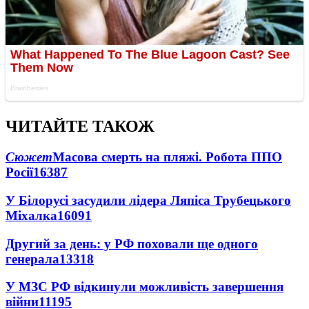
ЧИТАЙТЕ ТАКОЖ
Сюжет
Масова смерть на пляжі. Робота ППО
Росії
16387
У Білорусі засудили лідера Ляпіса Трубецького
Міхалка
16091
Другий за день: у РФ поховали ще одного
генерала
13318
У МЗС РФ відкинули можливість завершення
війни
11195