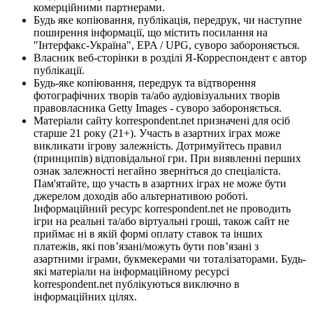
комерційними партнерами.
Будь яке копіювання, публікація, передрук, чи наступне
поширення інформації, що містить посилання на
"Інтерфакс-Україна", EPA / UPG, суворо забороняється.
Власник веб-сторінки в розділі Я-Корреспондент є автор
публікації.
Будь-яке копіювання, передрук та відтворення
фотографічних творів та/або аудіовізуальних творів
правовласника Getty Images - суворо забороняється.
Матеріали сайту korrespondent.net призначені для осіб
старше 21 року (21+). Участь в азартних іграх може
викликати ігрову залежність. Дотримуйтесь правил
(принципів) відповідальної гри. При виявленні перших
ознак залежності негайно зверніться до спеціаліста.
Пам'ятайте, що участь в азартних іграх не може бути
джерелом доходів або альтернативою роботі.
Інформаційний ресурс korrespondent.net не проводить
ігри на реальні та/або віртуальні гроші, також сайт не
приймає ні в якій формі оплату ставок та інших
платежів, які пов’язані/можуть бути пов’язані з
азартними іграми, букмекерами чи тоталізаторами. Будь-
які матеріали на інформаційному ресурсі
korrespondent.net публікуються виключно в
інформаційних цілях.