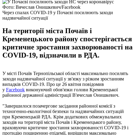
Фото: Вячеслав Онишкевич/Facebook
Через спалах COVID-19 у Почаєві посилюють заходи
надзвичайної ситуації
На території міста Почаїв і
Кременецького району спостерігається
критичне зростання захворюваності на
COVID-19, відзначили в РДА.
У місті Почаїв Тернопільської області максимально посилять
заходи надзвичайної ситуації у зв'язку з різким зростанням
випадків COVID-19. Про це 26 квітня повідомив
у
Facebook
виконуючий обов'язки голови Кременецької
районної державної адміністрації В'ячеслав Онишкевич.
"Завершилося позачергове засідання районної комісії з
техногенно-екологічної безпеки та надзвичайних ситуацій
при Кременецькій РДА. Крім додаткових обмежувальних
заходів на території міста Почаїв і Кременецького району,
враховуючи критичне зростання захворюваності COVID-19 і
протидію поширенню епідемії, вирішили максимально