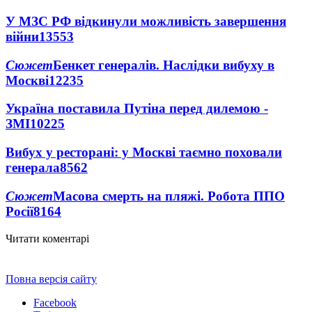
У МЗС РФ відкинули можливість завершення
війни
13553
Сюжет
Бенкет генералів. Наслідки вибуху в
Москві
12235
Україна поставила Путіна перед дилемою -
ЗМІ
10225
Вибух у ресторані: у Москві таємно поховали
генерала
8562
Сюжет
Масова смерть на пляжі. Робота ППО
Росії
8164
Читати коментарі
Повна версія сайту
Facebook