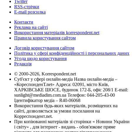
Twitter
RSS-стрічки
E-mail розсилка
Контакти
Реклама на сайті
Використання матеріалів korrespondent.net
Правила користування сайтом
Договір користування сайтом
Політика у сфері конфіденційності і персональних даних
Угода щодо користування
Редакція
© 2000-2026, Korrespondent.net
Суб'єкт у сфері онлайн-медіа Назва онлайн-медіа –
«КореспонденТ.net» Адреса: 02091, місто Київ,
ХАРКІВСЬКЕ ШОСЕ, будинок 172-Б, офіс 208/1 E-mail:
sunlight@mediadim.com.ua
Телефон: 044-205-43-00
Ідентифікатор медіа – R40-06068
Використання будь-яких матеріалів, розміщених на
сайті, дозволяється за умови посилання на
Корреспондент.net.
При копіюванні матеріалів зі сторінки « Новини України
і світу» , для інтернет - видань - обов'язкове пряме