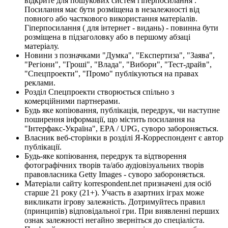
відкрите для пошукових систем гіперпосилання .
Посилання має бути розміщена в незалежності від
повного або часткового використання матеріалів.
Гіперпосилання ( для інтернет - видань) - повинна бути
розміщена в підзаголовку або в першому абзаці
матеріалу.
Новини з позначками "Думка", "Експертиза", "Заява",
"Регіони", "Гроші", "Влада", "Вибори", "Тест-драйв",
"Спецпроекти", "Промо" публікуються на правах
реклами.
Розділ Спецпроекти створюється спільно з
комерційними партнерами.
Будь яке копіювання, публікація, передрук, чи наступне
поширення інформації, що містить посилання на
"Інтерфакс-Україна", EPA / UPG, суворо забороняється.
Власник веб-сторінки в розділі Я-Корреспондент є автор
публікації.
Будь-яке копіювання, передрук та відтворення
фотографічних творів та/або аудіовізуальних творів
правовласника Getty Images - суворо забороняється.
Матеріали сайту korrespondent.net призначені для осіб
старше 21 року (21+). Участь в азартних іграх може
викликати ігрову залежність. Дотримуйтесь правил
(принципів) відповідальної гри. При виявленні перших
ознак залежності негайно зверніться до спеціаліста.