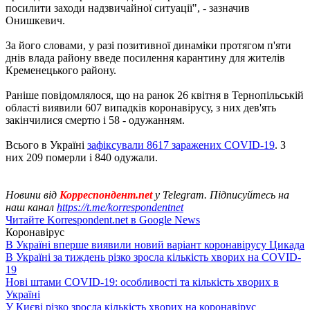
посилити заходи надзвичайної ситуації", - зазначив
Онишкевич.
За його словами, у разі позитивної динаміки протягом п'яти
днів влада району введе посилення карантину для жителів
Кременецького району.
Раніше повідомлялося, що на ранок 26 квітня в Тернопільській
області виявили 607 випадків коронавірусу, з них дев'ять
закінчилися смертю і 58 - одужанням.
Всього в Україні
зафіксували 8617 заражених COVID-19
. З
них 209 померли і 840 одужали.
Новини від
Корреспондент.net
у Telegram. Підписуйтесь на
наш канал
https://t.me/korrespondentnet
Читайте Korrespondent.net в Google News
Коронавірус
В Україні вперше виявили новий варіант коронавірусу Цикада
В Україні за тиждень різко зросла кількість хворих на COVID-
19
Нові штами COVID-19: особливості та кількість хворих в
Україні
У Києві різко зросла кількість хворих на коронавірус