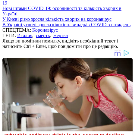
19
Нові штами COVID-19: особливості та кількість хворих в
Україні
У Києві різко зросла кількість хворих на коронавірус
В Україні утричі зросла кількість випадків COVID за тиждень
СПЕЦТЕМА:
Коронавірус
ТЕГИ:
Италия
,
смерть
,
жертва
Якщо ви помітили помилку, виділіть необхідний текст і
натисніть Ctrl + Enter, щоб повідомити про це редакцію.