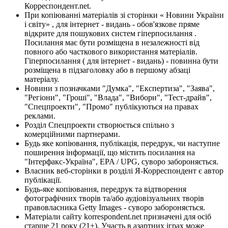
Корреспондент.net.
При копіюванні матеріалів зі сторінки « Новини України
і світу» , для інтернет - видань - обов'язкове пряме
відкрите для пошукових систем гіперпосилання .
Посилання має бути розміщена в незалежності від
повного або часткового використання матеріалів.
Гіперпосилання ( для інтернет - видань) - повинна бути
розміщена в підзаголовку або в першому абзаці
матеріалу.
Новини з позначками "Думка", "Експертиза", "Заява",
"Регіони", "Гроші", "Влада", "Вибори", "Тест-драйв",
"Спецпроекти", "Промо" публікуються на правах
реклами.
Розділ Спецпроекти створюється спільно з
комерційними партнерами.
Будь яке копіювання, публікація, передрук, чи наступне
поширення інформації, що містить посилання на
"Інтерфакс-Україна", EPA / UPG, суворо забороняється.
Власник веб-сторінки в розділі Я-Корреспондент є автор
публікації.
Будь-яке копіювання, передрук та відтворення
фотографічних творів та/або аудіовізуальних творів
правовласника Getty Images - суворо забороняється.
Матеріали сайту korrespondent.net призначені для осіб
старше 21 року (21+). Участь в азартних іграх може