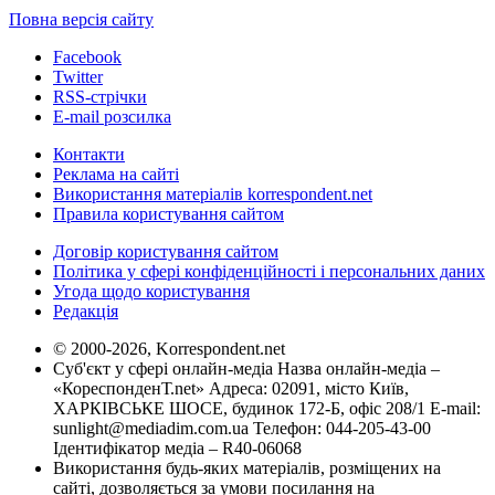
Повна версія сайту
Facebook
Twitter
RSS-стрічки
E-mail розсилка
Контакти
Реклама на сайті
Використання матеріалів korrespondent.net
Правила користування сайтом
Договір користування сайтом
Політика у сфері конфіденційності і персональних даних
Угода щодо користування
Редакція
© 2000-2026, Korrespondent.net
Суб'єкт у сфері онлайн-медіа Назва онлайн-медіа –
«КореспонденТ.net» Адреса: 02091, місто Київ,
ХАРКІВСЬКЕ ШОСЕ, будинок 172-Б, офіс 208/1 E-mail:
sunlight@mediadim.com.ua
Телефон: 044-205-43-00
Ідентифікатор медіа – R40-06068
Використання будь-яких матеріалів, розміщених на
сайті, дозволяється за умови посилання на