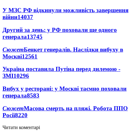
У МЗС РФ відкинули можливість завершення
війни
14037
Другий за день: у РФ поховали ще одного
генерала
13745
Сюжет
Бенкет генералів. Наслідки вибуху в
Москві
12561
Україна поставила Путіна перед дилемою -
ЗМІ
10296
Вибух у ресторані: у Москві таємно поховали
генерала
8583
Сюжет
Масова смерть на пляжі. Робота ППО
Росії
8220
Читати коментарі