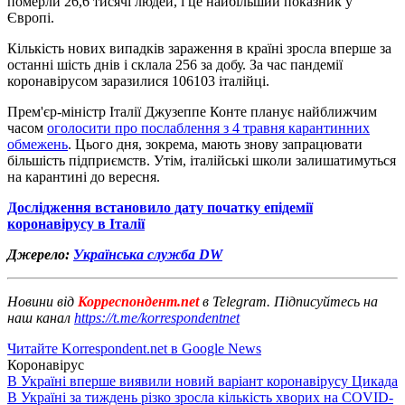
померли 26,6 тисячі людей, і це найбільший показник у
Європі.
Кількість нових випадків зараження в країні зросла вперше за
останні шість днів і склала 256 за добу. За час пандемії
коронавірусом заразилися 106103 італійці.
Прем'єр-міністр Італії Джузеппе Конте планує найближчим
часом
оголосити про послаблення з 4 травня карантинних
обмежень
. Цього дня, зокрема, мають знову запрацювати
більшість підприємств. Утім, італійські школи залишатимуться
на карантині до вересня.
Дослідження встановило дату початку епідемії
коронавірусу в Італії
Джерело:
Українська служба DW
Новини від
Корреспондент.net
в Telegram. Підписуйтесь на
наш канал
https://t.me/korrespondentnet
Читайте Korrespondent.net в Google News
Коронавірус
В Україні вперше виявили новий варіант коронавірусу Цикада
В Україні за тиждень різко зросла кількість хворих на COVID-