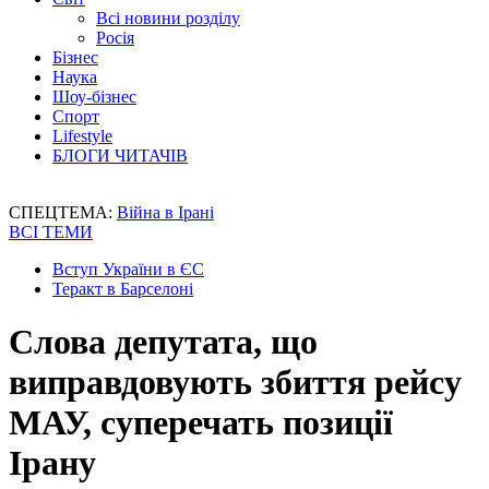
Всі новини розділу
Росія
Бізнес
Наука
Шоу-бізнес
Спорт
Lifestyle
БЛОГИ ЧИТАЧІВ
СПЕЦТЕМА:
Війна в Ірані
ВСІ ТЕМИ
Вступ України в ЄС
Теракт в Барселоні
Слова депутата, що
виправдовують збиття рейсу
МАУ, суперечать позиції
Ірану