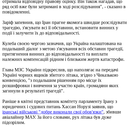
отримала відповідну правову оцінку. Він також нагадав, що
ряд осіб вже були затримані в ході розслідування", - сказано в
повідомленні.
Заріф запевнив, що Іран прагне якомога швидше розслідувати
трагедію, з'ясувати всі її обставини, встановити винних у
події і залучити їх до відповідальності.
Кулеба своєю чергою зазначив, що Україна налаштована на
подальший діалог з метою з'ясування всіх обставин трагедії,
притягнення винних до відповідальності та виплати
належних компенсацій рідним і близьким жертв катастрофи.
Глава МЗС України підкреслив, що наполягає на передачі
Україні чорних ящиків збитого літака, згідно з Чиказькою
конвенцією, "з подальшим рішенням про місце їх
розшифровки і вивчення за участю країн, громадяни яких
загинули в результаті трагедії".
Раніше в квітні представник комітету парламенту Ірану з
юридичних і судових питань Хассан Норузі заявив, що
іранські військові "добре виконали свої обов'язки"
, збивши
авіалайнер МАУ. За його словами, рух літака був дуже
підозрілим.