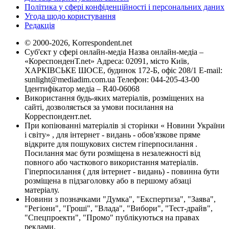
Політика у сфері конфіденційності і персональних даних
Угода щодо користування
Редакція
© 2000-2026, Korrespondent.net
Суб'єкт у сфері онлайн-медіа Назва онлайн-медіа –
«КореспонденТ.net» Адреса: 02091, місто Київ,
ХАРКІВСЬКЕ ШОСЕ, будинок 172-Б, офіс 208/1 E-mail:
sunlight@mediadim.com.ua
Телефон: 044-205-43-00
Ідентифікатор медіа – R40-06068
Використання будь-яких матеріалів, розміщених на
сайті, дозволяється за умови посилання на
Корреспондент.net.
При копіюванні матеріалів зі сторінки « Новини України
і світу» , для інтернет - видань - обов'язкове пряме
відкрите для пошукових систем гіперпосилання .
Посилання має бути розміщена в незалежності від
повного або часткового використання матеріалів.
Гіперпосилання ( для інтернет - видань) - повинна бути
розміщена в підзаголовку або в першому абзаці
матеріалу.
Новини з позначками "Думка", "Експертиза", "Заява",
"Регіони", "Гроші", "Влада", "Вибори", "Тест-драйв",
"Спецпроекти", "Промо" публікуються на правах
реклами.