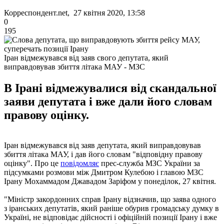
Корреспондент.net, 27 квітня 2020, 13:58
0
195
Іран відмежувався від заяв свого депутата, який
виправдовував збиття літака МАУ - МЗС
В Ірані відмежувалися від скандальної
заяви депутата і вже дали його словам
правову оцінку.
Іран відмежувався від заяв депутата, який виправдовував
збиття літака МАУ, і дав його словам "відповідну правову
оцінку". Про це
повідомляє
прес-служба МЗС України за
підсумками розмови між Дмитром Кулебою і главою МЗС
Ірану Мохаммадом Джавадом Заріфом у понеділок, 27 квітня.
"Міністр закордонних справ Ірану відзначив, що заява одного
з іранських депутатів, який раніше обурив громадську думку в
Україні, не відповідає дійсності і офіційній позиції Ірану і вже