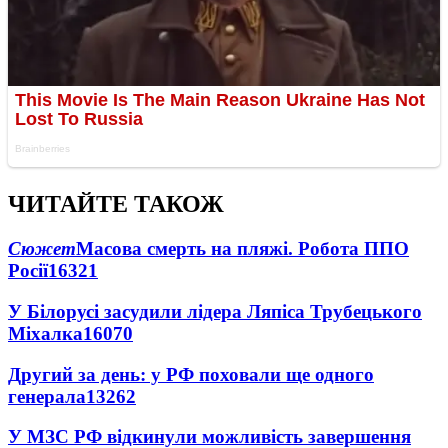
ЧИТАЙТЕ ТАКОЖ
Сюжет
Масова смерть на пляжі. Робота ППО
Росії
16321
У Білорусі засудили лідера Ляпіса Трубецького
Міхалка
16070
Другий за день: у РФ поховали ще одного
генерала
13262
У МЗС РФ відкинули можливість завершення