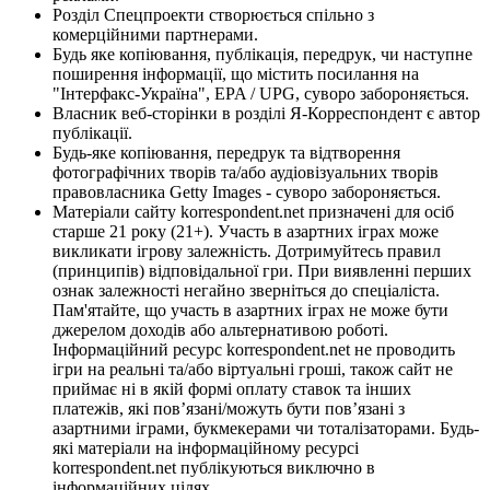
Розділ Спецпроекти створюється спільно з
комерційними партнерами.
Будь яке копіювання, публікація, передрук, чи наступне
поширення інформації, що містить посилання на
"Інтерфакс-Україна", EPA / UPG, суворо забороняється.
Власник веб-сторінки в розділі Я-Корреспондент є автор
публікації.
Будь-яке копіювання, передрук та відтворення
фотографічних творів та/або аудіовізуальних творів
правовласника Getty Images - суворо забороняється.
Матеріали сайту korrespondent.net призначені для осіб
старше 21 року (21+). Участь в азартних іграх може
викликати ігрову залежність. Дотримуйтесь правил
(принципів) відповідальної гри. При виявленні перших
ознак залежності негайно зверніться до спеціаліста.
Пам'ятайте, що участь в азартних іграх не може бути
джерелом доходів або альтернативою роботі.
Інформаційний ресурс korrespondent.net не проводить
ігри на реальні та/або віртуальні гроші, також сайт не
приймає ні в якій формі оплату ставок та інших
платежів, які пов’язані/можуть бути пов’язані з
азартними іграми, букмекерами чи тоталізаторами. Будь-
які матеріали на інформаційному ресурсі
korrespondent.net публікуються виключно в
інформаційних цілях.