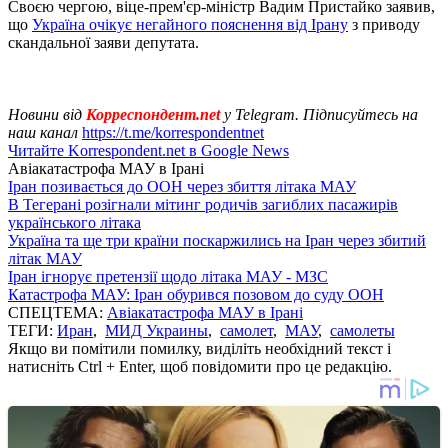
Своєю чергою, віце-прем'єр-міністр Вадим Пристайко заявив,
що
Україна очікує негайного пояснення від Ірану
з приводу
скандальної заяви депутата.
Новини від
Корреспондент.net
у Telegram. Підписуйтесь на
наш канал
https://t.me/korrespondentnet
Читайте Korrespondent.net в Google News
Авіакатастрофа МАУ в Ірані
Іран позивається до ООН через збиття літака МАУ
В Тегерані розігнали мітинг родичів загиблих пасажирів
українського літака
Україна та ще три країни поскаржились на Іран через збитий
літак МАУ
Іран ігнорує претензії щодо літака МАУ - МЗС
Катастрофа МАУ: Іран обурився позовом до суду ООН
СПЕЦТЕМА:
Авіакатастрофа МАУ в Ірані
ТЕГИ:
Иран
,
МИД Украины
,
самолет
,
МАУ
,
самолеты
Якщо ви помітили помилку, виділіть необхідний текст і
натисніть Ctrl + Enter, щоб повідомити про це редакцію.