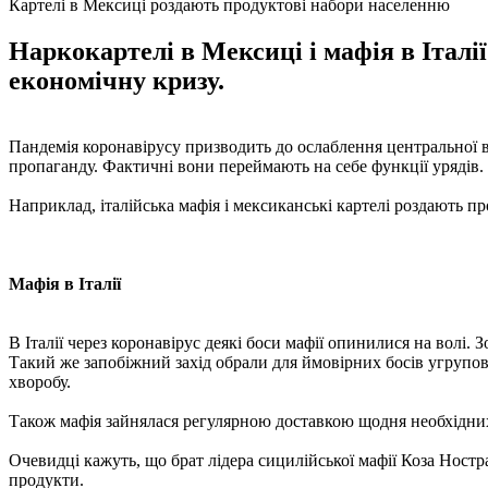
Картелі в Мексиці роздають продуктові набори населенню
Наркокартелі в Мексиці і мафія в Італі
економічну кризу.
Пандемія коронавірусу призводить до ослаблення центральної в
пропаганду. Фактичні вони переймають на себе функції урядів.
Наприклад, італійська мафія і мексиканські картелі роздають пр
Мафія в Італії
В Італії через коронавірус деякі боси мафії опинилися на волі.
Такий же запобіжний захід обрали для ймовірних босів угрупов
хворобу.
Також мафія зайнялася регулярною доставкою щодня необхідних пр
Очевидці кажуть, що брат лідера сицилійської мафії Коза Нос
продукти.