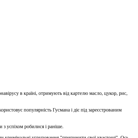
авірусу в країні, отримують від картелю масло, цукор, рис,
ористовує популярність Гусмана і діє під зареєстрованим
 з успіхом робилися і раніше.
чи кримінальні угруповання "припинити свої хвастощі". Ось