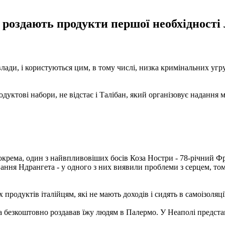
ї роздають продукти першої необхідності 
лади, і користуються цим, в тому числі, низка кримінальних угр
одуктові набори, не відстає і Талібан, який організовує надання
 Зокрема, один з найвпливовіших босів Коза Ностри - 78-річний Ф
ання Ндрангета - у одного з них виявили проблеми з серцем, то
одуктів італійцям, які не мають доходів і сидять в самоізоляції 
тра безкоштовно роздавав їжу людям в Палермо. У Неаполі предст