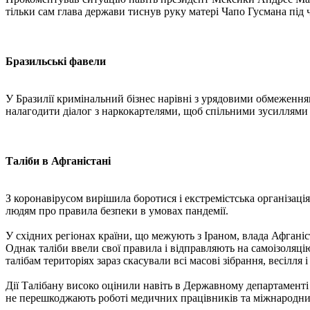
тільки сам глава держави тиснув руку матері Чапо Гусмана під ч
Бразильські фавели
У Бразилії кримінальний бізнес нарівні з урядовими обмеженням
налагодити діалог з наркокартелями, щоб спільними зусиллями
Таліби в Афганістані
З коронавірусом вирішила боротися і екстремістська організаці
людям про правила безпеки в умовах пандемії.
У східних регіонах країни, що межують з Іраном, влада Афгані
Однак таліби ввели свої правила і відправляють на самоізоляцію
талібам територіях зараз скасували всі масові зібрання, весілля
Дії Талібану високо оцінили навіть в Державному департаменті 
не перешкоджають роботі медичних працівників та міжнародних