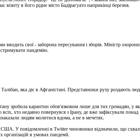
ас візиту в його рідне місто Бадірагуато наприкінці березня.
и вводить свої - заборона пересування і зборів. Міністр охорони 
 стримувати пандемію.
я Талібан, яка діє в Афганістані. Представники руху роздають л
стану зробила карантин обов'язковим лише для тих громадян, у 
 всіх, хто недавно повернувся з Ірану, де вже зафіксували понад
 і наказали людям молитися вдома, а не в мечетях.
США. У повідомленні в Twitter чиновники відзначили, що схвалюю
 організацій в умовах пандемії.