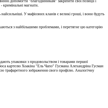
винні допомогти "благодійникам" закріпити свої позиції і
 - кримінальні магнати.
найсильніші. У мафіозних кланів є великі гроші, і вони будуть
тикаються з найбільшими проблемами, і перетягне цю категорію
здають упаковки з продовольством і товарами першої
 боса картелю Хоакіна "Ель Чапо" Гусмана Алехандріна Гусман
цією трафаретного зображення свого профілю. Аналогічну