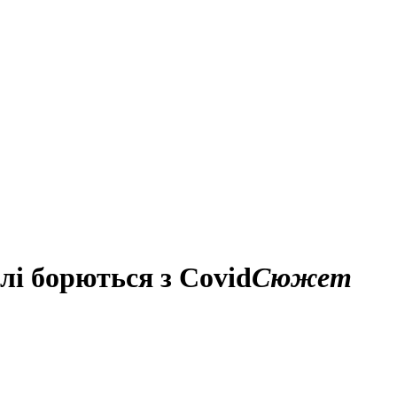
елі борються з Сovid
Сюжет