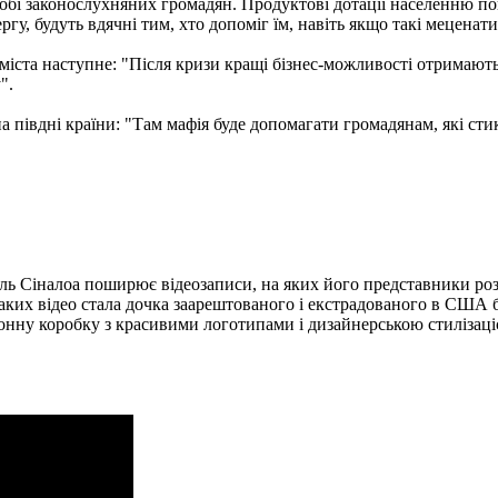
 собі законослухняних громадян. Продуктові дотації населенню по
гу, будуть вдячні тим, хто допоміг їм, навіть якщо такі меценати
іста наступне: "Після кризи кращі бізнес-можливості отримають 
".
на півдні країни: "Там мафія буде допомагати громадянам, які с
ель Сіналоа поширює відеозаписи, на яких його представники ро
таких відео стала дочка заарештованого і екстрадованого в США
ртонну коробку з красивими логотипами і дизайнерською стиліза