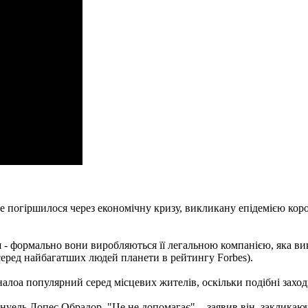
 погіршилося через економічну кризу, викликану епідемією корон
 - формально вони виробляються її легальною компанією, яка вик
серед найбагатших людей планети в рейтингу Forbes).
лоа популярний серед місцевих жителів, оскільки подібні заходи
ель Лопес Обрадор. "Це не допомагає", - заявив він, закликаю