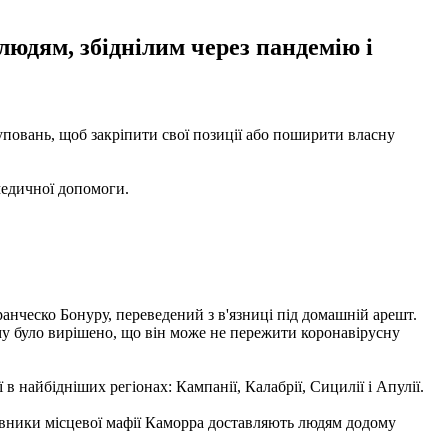
людям, збіднілим через пандемію і
уповань, щоб закріпити свої позиції або поширити власну
 медичної допомоги.
ранческо Бонуру, переведений з в'язниці під домашній арешт.
му було вирішено, що він може не пережити коронавірусну
в найбідніших регіонах: Кампанії, Калабрії, Сицилії і Апулії.
авники місцевої мафії Каморра доставляють людям додому