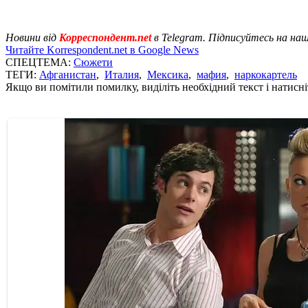
Новини від
Корреспондент.net
в Telegram. Підписуйтесь на на
Читайте Korrespondent.net в Google News
СПЕЦТЕМА:
Сюжети
ТЕГИ:
Афганистан
,
Италия
,
Мексика
,
мафия
,
наркокартель
Якщо ви помітили помилку, виділіть необхідний текст і натисніт