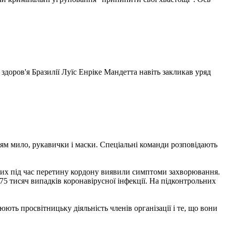
здоров'я Бразилії Луїс Енріке Мандетта навіть закликав уряд
юдям мило, рукавички і маски. Спеціальні команди розповідають
яких під час перетину кордону виявили симптоми захворювання.
 75 тисяч випадків коронавірусної інфекції. На підконтрольних
ть просвітницьку діяльність членів організації і те, що вони