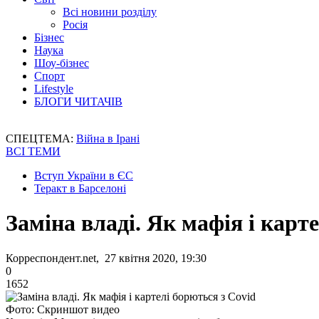
Всі новини розділу
Росія
Бізнес
Наука
Шоу-бізнес
Спорт
Lifestyle
БЛОГИ ЧИТАЧІВ
СПЕЦТЕМА:
Війна в Ірані
ВСІ ТЕМИ
Вступ України в ЄС
Теракт в Барселоні
Заміна владі. Як мафія і карт
Корреспондент.net, 27 квітня 2020, 19:30
0
1652
Фото: Скриншот видео