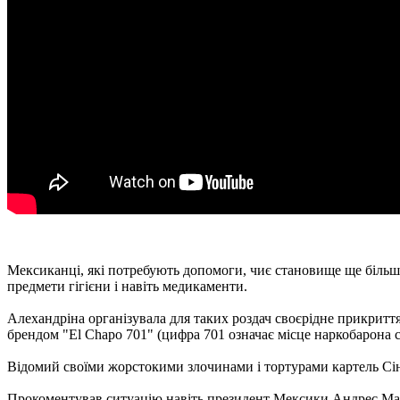
Мексиканці, які потребують допомоги, чиє становище ще більше
предмети гігієни і навіть медикаменти.
Алехандріна організувала для таких роздач своєрідне прикриття
брендом "El Chapo 701" (цифра 701 означає місце наркобарона 
Відомий своїми жорстокими злочинами і тортурами картель Сіна
Прокоментував ситуацію навіть президент Мексики Андрес Ману