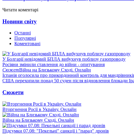
Читати коментарі
Новини світу
Останні
Популярні
Коментовані
У Болгарії невідомий БПЛА вибухнув поблизу газопроводу
Росіяни змінили ставлення до війни - опитування
Сюжет
Війна на Близькому Сході. Онлайн
Іспанія оголосила про прикордонний контроль для мандрівників 
США перехопили понад 50 суден після відновлення блокади Ір
Сюжети
Вторгнення Росії в Україну. Онлайн
Війна на Близькому Сході. Онлайн
Підсумки 07.08: "Пекельні" санкції і "парад" дронів