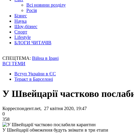
Всі новини розділу
Росія
Бізнес
Наука
Шоу-бізнес
Спорт
Lifestyle
БЛОГИ ЧИТАЧІВ
СПЕЦТЕМА:
Війна в Ірані
ВСІ ТЕМИ
Вступ України в ЄС
Теракт в Барселоні
У Швейцарії частково послаб
Корреспондент.net, 27 квітня 2020, 19:47
0
358
У Швейцарії обмеження будуть знімати в три етапи