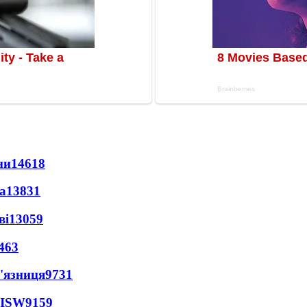
ни
14618
а
13831
ві
13059
463
'язниця
9731
 ISW
9159