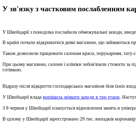
У зв'язку з частковим послабленням кар
У Швейцарії з понеділка послабили обмежувальні заходи, введ
В країні почали відкриватися деякі магазини, що займаються пр
Також дозволили працювати салонам краси, перукарням, тату-с
При цьому магазини, салони і клініки зобов'язали стежити за 
готівкою.
Відразу після відкриття господарських магазінов біля їхніх вход
У Швейцарії влада
вирішила знімати заходи в три етапи
. Насту
З 8 червня у Швейцарії планується відновлення занять в універ
В цілому у Швейцарії зареєстровано 29 тис. випадків коронавіру