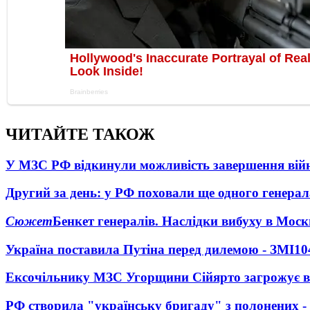
ЧИТАЙТЕ ТАКОЖ
У МЗС РФ відкинули можливість завершення вій
Другий за день: у РФ поховали ще одного генерал
Сюжет
Бенкет генералів. Наслідки вибуху в Моск
Україна поставила Путіна перед дилемою - ЗМІ
10
Ексочільнику МЗС Угорщини Сійярто загрожує в
РФ створила "українську бригаду" з полонених -