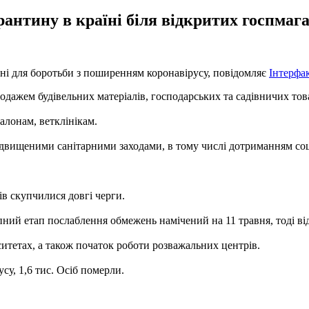
антину в країні біля відкритих госпмаг
ені для боротьби з поширенням коронавірусу, повідомляє
Інтерфа
одажем будівельних матеріалів, господарських та садівничих тов
алонам, ветклінікам.
підвищеними санітарними заходами, в тому числі дотриманням соц
ів скупчилися довгі черги.
пний етап послаблення обмежень намічений на 11 травня, тоді від
ситетах, а також початок роботи розважальних центрів.
су, 1,6 тис. Осіб померли.