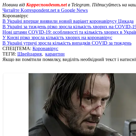
Новини від
Корреспондент.net
в Telegram. Підписуйтесь на на
Читайте Korrespondent.net в Google News
Коронавірус
В Україні вперше виявили новий варіант коронавірусу Цикада
В Україні за тиждень різко зросла кількість хворих на COVID-1
Нові штами COVID-19: особливості та кількість хворих в Украї
У Києві різко зросла кількість хворих на коронавірус
В Україні утричі зросла кількість випадків COVID за тиждень
СПЕЦТЕМА:
Коронавірус
ТЕГИ:
Швейцария
,
карантин
Якщо ви помітили помилку, виділіть необхідний текст і натисніт