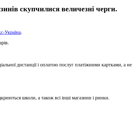
азинів скупчилися величезні черги.
кс-Україна
.
арів.
іальної дистанції і оплатою послуг платіжними картками, а не
криються школи, а також всі інші магазини і ринки.