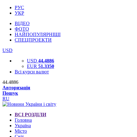
РУС
УКР
ВІДЕО
ФОТО
НАЙПОПУЛЯРНІШІ
СПЕЦПРОЕКТИ
USD
USD
44.4886
EUR
51.3350
Всі курси валют
44.4886
Авторизація
Пошук
RU
ВСІ РОЗДІЛИ
Головна
Україна
Місто
Світ