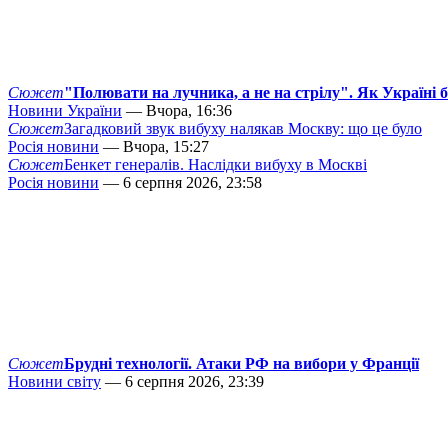
Сюжет
"Полювати на лучника, а не на стрілу". Як Україні 
Новини України
— Вчора, 16:36
Сюжет
Загадковий звук вибуху налякав Москву: що це було
Росія новини
— Вчора, 15:27
Сюжет
Бенкет генералів. Наслідки вибуху в Москві
Росія новини
— 6 серпня 2026, 23:58
Сюжет
Брудні технології. Атаки РФ на вибори у Франції
Новини світу
— 6 серпня 2026, 23:39