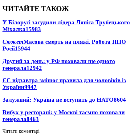
ЧИТАЙТЕ ТАКОЖ
У Білорусі засудили лідера Ляпіса Трубецького
Міхалка
15983
Сюжет
Масова смерть на пляжі. Робота ППО
Росії
15944
Другий за день: у РФ поховали ще одного
генерала
12942
ЄС відзавтра змінює правила для чоловіків із
України
9947
Залужний: Україна не вступить до НАТО
8604
Вибух у ресторані: у Москві таємно поховали
генерала
8463
Читати коментарі