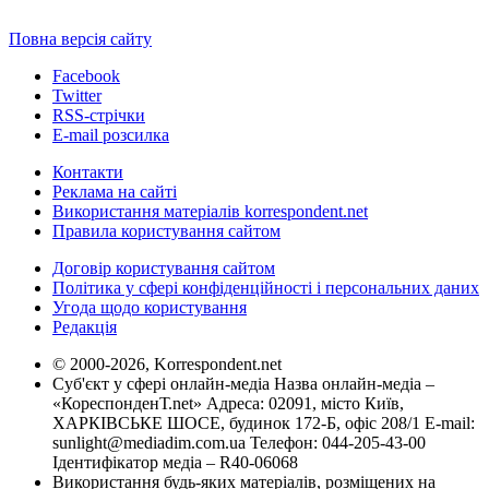
Повна версія сайту
Facebook
Twitter
RSS-стрічки
E-mail розсилка
Контакти
Реклама на сайті
Використання матеріалів korrespondent.net
Правила користування сайтом
Договір користування сайтом
Політика у сфері конфіденційності і персональних даних
Угода щодо користування
Редакція
© 2000-2026, Korrespondent.net
Суб'єкт у сфері онлайн-медіа Назва онлайн-медіа –
«КореспонденТ.net» Адреса: 02091, місто Київ,
ХАРКІВСЬКЕ ШОСЕ, будинок 172-Б, офіс 208/1 E-mail:
sunlight@mediadim.com.ua
Телефон: 044-205-43-00
Ідентифікатор медіа – R40-06068
Використання будь-яких матеріалів, розміщених на