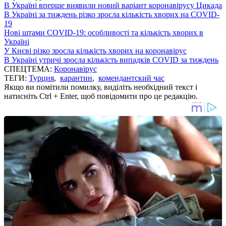
В Україні вперше виявили новий варіант коронавірусу Цикада
В Україні за тиждень різко зросла кількість хворих на COVID-
19
Нові штами COVID-19: особливості та кількість хворих в
Україні
У Києві різко зросла кількість хворих на коронавірус
В Україні утричі зросла кількість випадків COVID за тиждень
СПЕЦТЕМА:
Коронавірус
ТЕГИ:
Турция
,
карантин
,
комендантский час
Якщо ви помітили помилку, виділіть необхідний текст і
натисніть Ctrl + Enter, щоб повідомити про це редакцію.