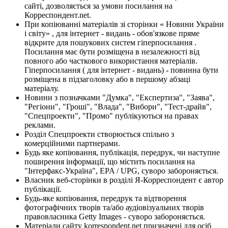
сайті, дозволяється за умови посилання на
Корреспондент.net.
При копіюванні матеріалів зі сторінки « Новини України
і світу» , для інтернет - видань - обов'язкове пряме
відкрите для пошукових систем гіперпосилання .
Посилання має бути розміщена в незалежності від
повного або часткового використання матеріалів.
Гіперпосилання ( для інтернет - видань) - повинна бути
розміщена в підзаголовку або в першому абзаці
матеріалу.
Новини з позначками "Думка", "Експертиза", "Заява",
"Регіони", "Гроші", "Влада", "Вибори", "Тест-драйв",
"Спецпроекти", "Промо" публікуються на правах
реклами.
Розділ Спецпроекти створюється спільно з
комерційними партнерами.
Будь яке копіювання, публікація, передрук, чи наступне
поширення інформації, що містить посилання на
"Інтерфакс-Україна", EPA / UPG, суворо забороняється.
Власник веб-сторінки в розділі Я-Корреспондент є автор
публікації.
Будь-яке копіювання, передрук та відтворення
фотографічних творів та/або аудіовізуальних творів
правовласника Getty Images - суворо забороняється.
Матеріали сайту korrespondent.net призначені для осіб