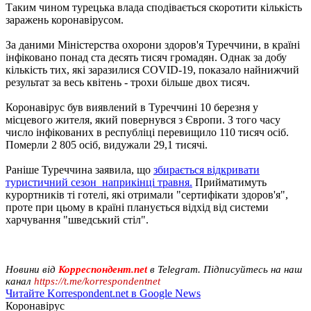
Таким чином турецька влада сподівається скоротити кількість
заражень коронавірусом.
За даними Міністерства охорони здоров'я Туреччини, в країні
інфіковано понад ста десять тисяч громадян. Однак за добу
кількість тих, які заразилися COVID-19, показало найнижчий
результат за весь квітень - трохи більше двох тисяч.
Коронавірус був виявлений в Туреччині 10 березня у
місцевого жителя, який повернувся з Європи. З того часу
число інфікованих в республіці перевищило 110 тисяч осіб.
Померли 2 805 осіб, видужали 29,1 тисячі.
Раніше Туреччина заявила, що
збирається відкривати
туристичний сезон наприкінці травня.
Прийматимуть
курортників ті готелі, які отримали "сертифікати здоров'я",
проте при цьому в країні планується відхід від системи
харчування "шведський стіл".
Новини від
Корреспондент.net
в Telegram. Підписуйтесь на наш
канал
https://t.me/korrespondentnet
Читайте Korrespondent.net в Google News
Коронавірус