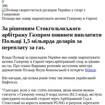
0
396
Польща має намір заарештувати активи Газпрому в Європі
За рішенням Стокгольмського
арбітражу Газпром повинен виплатити
Польщі 1,5 мільярда доларів за
переплату за газ.
Влада Польщі за прикладом України має намір заарештувати
активи Газпрому в Європі через арбітражний спор за цінами
на газ. Про плани Варшави розповів заступник міністра
держактивів Польщі Януш Ковальський в інтерв'ю
Wprost
.
Він нагадав, що кілька років тому так вчинив український
Нафтогаз.
"Сьогодні, коли у нас стоїть питання, яким чином можна
стягнути з Газпрому понад 6 млрд злотих ($1,5 млрд), які були
присуджені польській стороні через Арбітражний Суд в
Стокгольмі на користь компанії PGNiG в рахунок переплати