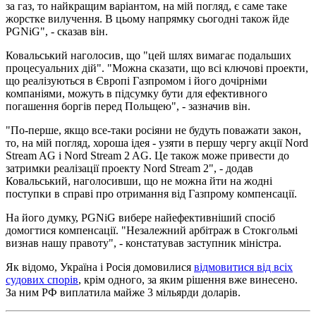
за газ, то найкращим варіантом, на мій погляд, є саме таке
жорстке вилучення. В цьому напрямку сьогодні також йде
PGNiG", - сказав він.
Ковальський наголосив, що "цей шлях вимагає подальших
процесуальних дій". "Можна сказати, що всі ключові проекти,
що реалізуються в Європі Газпромом і його дочірніми
компаніями, можуть в підсумку бути для ефективного
погашення боргів перед Польщею", - зазначив він.
"По-перше, якщо все-таки росіяни не будуть поважати закон,
то, на мій погляд, хороша ідея - узяти в першу чергу акції Nord
Stream AG і Nord Stream 2 AG. Це також може привести до
затримки реалізації проекту Nord Stream 2", - додав
Ковальський, наголосивши, що не можна йти на жодні
поступки в справі про отримання від Газпрому компенсації.
На його думку, PGNiG вибере найефективніший спосіб
домогтися компенсації. "Незалежний арбітраж в Стокгольмі
визнав нашу правоту", - констатував заступник міністра.
Як відомо, Україна і Росія домовилися
відмовитися від всіх
судових спорів
, крім одного, за яким рішення вже винесено.
За ним РФ виплатила майже 3 мільярди доларів.