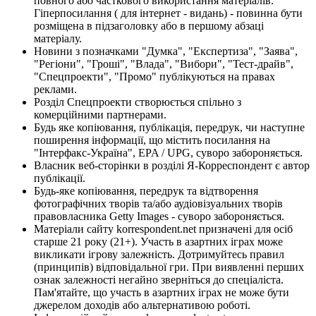
повного або часткового використання матеріалів.
Гіперпосилання ( для інтернет - видань) - повинна бути
розміщена в підзаголовку або в першому абзаці
матеріалу.
Новини з позначками "Думка", "Експертиза", "Заява",
"Регіони", "Гроші", "Влада", "Вибори", "Тест-драйв",
"Спецпроекти", "Промо" публікуються на правах
реклами.
Розділ Спецпроекти створюється спільно з
комерційними партнерами.
Будь яке копіювання, публікація, передрук, чи наступне
поширення інформації, що містить посилання на
"Інтерфакс-Україна", EPA / UPG, суворо забороняється.
Власник веб-сторінки в розділі Я-Корреспондент є автор
публікації.
Будь-яке копіювання, передрук та відтворення
фотографічних творів та/або аудіовізуальних творів
правовласника Getty Images - суворо забороняється.
Матеріали сайту korrespondent.net призначені для осіб
старше 21 року (21+). Участь в азартних іграх може
викликати ігрову залежність. Дотримуйтесь правил
(принципів) відповідальної гри. При виявленні перших
ознак залежності негайно зверніться до спеціаліста.
Пам'ятайте, що участь в азартних іграх не може бути
джерелом доходів або альтернативою роботі.