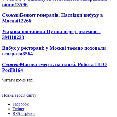
війни
13596
Сюжет
Бенкет генералів. Наслідки вибуху в
Москві
12266
Україна поставила Путіна перед дилемою -
ЗМІ
10233
Вибух у ресторані: у Москві таємно поховали
генерала
8564
Сюжет
Масова смерть на пляжі. Робота ППО
Росії
8164
Читати коментарі
Повна версія сайту
Facebook
Twitter
RSS-стрічки