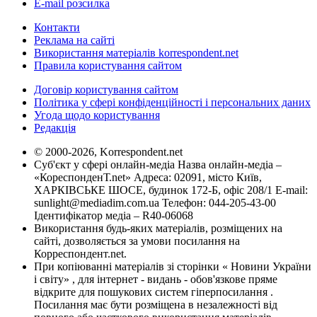
E-mail розсилка
Контакти
Реклама на сайті
Використання матеріалів korrespondent.net
Правила користування сайтом
Договір користування сайтом
Політика у сфері конфіденційності і персональних даних
Угода щодо користування
Редакція
© 2000-2026, Korrespondent.net
Суб'єкт у сфері онлайн-медіа Назва онлайн-медіа –
«КореспонденТ.net» Адреса: 02091, місто Київ,
ХАРКІВСЬКЕ ШОСЕ, будинок 172-Б, офіс 208/1 E-mail:
sunlight@mediadim.com.ua
Телефон: 044-205-43-00
Ідентифікатор медіа – R40-06068
Використання будь-яких матеріалів, розміщених на
сайті, дозволяється за умови посилання на
Корреспондент.net.
При копіюванні матеріалів зі сторінки « Новини України
і світу» , для інтернет - видань - обов'язкове пряме
відкрите для пошукових систем гіперпосилання .
Посилання має бути розміщена в незалежності від