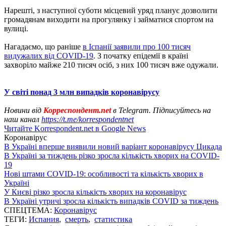
Нарешті, з наступної суботи місцевий уряд планує дозволити
громадянам виходити на прогулянку і займатися спортом на
вулиці.
Нагадаємо, що раніше
в Іспанії заявили про 100 тисяч
видужалих від COVID-19
. З початку епідемії в країні
захворіло майже 210 тисяч осіб, з них 100 тисяч вже одужали.
У світі понад 3 млн випадків коронавірусу
Новини від
Корреспондент.net
в Telegram. Підписуйтесь на
наш канал
https://t.me/korrespondentnet
Читайте Korrespondent.net в Google News
Коронавірус
В Україні вперше виявили новий варіант коронавірусу Цикада
В Україні за тиждень різко зросла кількість хворих на COVID-
19
Нові штами COVID-19: особливості та кількість хворих в
Україні
У Києві різко зросла кількість хворих на коронавірус
В Україні утричі зросла кількість випадків COVID за тиждень
СПЕЦТЕМА:
Коронавірус
ТЕГИ:
Испания
,
смерть
,
статистика