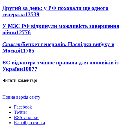
Другий за день: у РФ поховали ще одного
генерала
13539
У МЗС РФ відкинули можливість завершення
війни
12776
Сюжет
Бенкет генералів. Наслідки вибуху в
Москві
11785
ЄС відзавтра змінює правила для чоловіків із
України
10077
Читати коментарі
Повна версія сайту
Facebook
Twitter
RSS-стрічки
E-mail розсилка