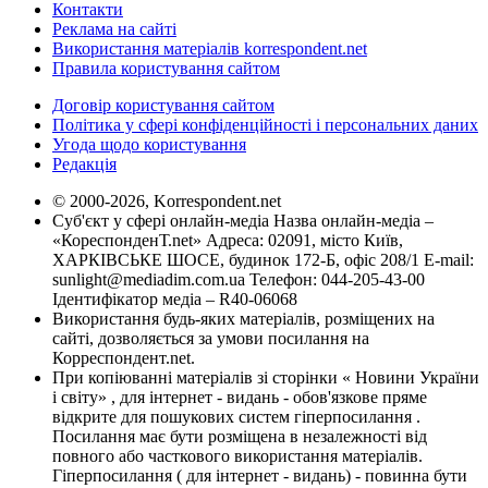
Контакти
Реклама на сайті
Використання матеріалів korrespondent.net
Правила користування сайтом
Договір користування сайтом
Політика у сфері конфіденційності і персональних даних
Угода щодо користування
Редакція
© 2000-2026, Korrespondent.net
Суб'єкт у сфері онлайн-медіа Назва онлайн-медіа –
«КореспонденТ.net» Адреса: 02091, місто Київ,
ХАРКІВСЬКЕ ШОСЕ, будинок 172-Б, офіс 208/1 E-mail:
sunlight@mediadim.com.ua
Телефон: 044-205-43-00
Ідентифікатор медіа – R40-06068
Використання будь-яких матеріалів, розміщених на
сайті, дозволяється за умови посилання на
Корреспондент.net.
При копіюванні матеріалів зі сторінки « Новини України
і світу» , для інтернет - видань - обов'язкове пряме
відкрите для пошукових систем гіперпосилання .
Посилання має бути розміщена в незалежності від
повного або часткового використання матеріалів.
Гіперпосилання ( для інтернет - видань) - повинна бути