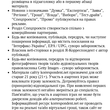
розміщена в підзаголовку або в першому абзаці
матеріалу.
Новини з позначками "Думка", "Експертиза", "Заява",
"Регіони", "Гроші", "Влада", "Вибори", "Тест-драйв",
"Спецпроекти", "Промо" публікуються на правах
реклами.
Розділ Спецпроекти створюється спільно з
комерційними партнерами.
Будь яке копіювання, публікація, передрук, чи наступне
поширення інформації, що містить посилання на
"Інтерфакс-Україна", EPA / UPG, суворо забороняється.
Власник веб-сторінки в розділі Я-Корреспондент є автор
публікації.
Будь-яке копіювання, передрук та відтворення
фотографічних творів та/або аудіовізуальних творів
правовласника Getty Images - суворо забороняється.
Матеріали сайту korrespondent.net призначені для осіб
старше 21 року (21+). Участь в азартних іграх може
викликати ігрову залежність. Дотримуйтесь правил
(принципів) відповідальної гри. При виявленні перших
ознак залежності негайно зверніться до спеціаліста.
Пам'ятайте, що участь в азартних іграх не може бути
джерелом доходів або альтернативою роботі.
Інформаційний ресурс korrespondent.net не проводить
ігри на реальні та/або віртуальні гроші, також сайт не