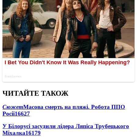
ЧИТАЙТЕ ТАКОЖ
Сюжет
Масова смерть на пляжі. Робота ППО
Росії
16627
У Білорусі засудили лідера Ляпіса Трубецького
Міхалка
16179