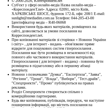
© 2000-2026, Korrespondent.net
Суб'єкт у сфері онлайн-медіа Назва онлайн-медіа –
«КореспонденТ.net» Адреса: 02091, місто Київ,
ХАРКІВСЬКЕ ШОСЕ, будинок 172-Б, офіс 208/1 E-mail:
sunlight@mediadim.com.ua
Телефон: 044-205-43-00
Ідентифікатор медіа – R40-06068
Використання будь-яких матеріалів, розміщених на
сайті, дозволяється за умови посилання на
Корреспондент.net.
При копіюванні матеріалів зі сторінки « Новини України
і світу» , для інтернет - видань - обов'язкове пряме
відкрите для пошукових систем гіперпосилання .
Посилання має бути розміщена в незалежності від
повного або часткового використання матеріалів.
Гіперпосилання ( для інтернет - видань) - повинна бути
розміщена в підзаголовку або в першому абзаці
матеріалу.
Новини з позначками "Думка", "Експертиза", "Заява",
"Регіони", "Гроші", "Влада", "Вибори", "Тест-драйв",
"Спецпроекти", "Промо" публікуються на правах
реклами.
Розділ Спецпроекти створюється спільно з
комерційними партнерами.
Будь яке копіювання, публікація, передрук, чи наступне
поширення інформації, що містить посилання на