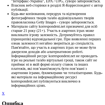
"Інтерфакс-Україна", EPA / UPG, суворо забороняється.
Власник веб-сторінки в розділі Я-Корреспондент є автор
публікації.
Будь-яке копіювання, передрук та відтворення
фотографічних творів та/або аудіовізуальних творів
правовласника Getty Images - суворо забороняється.
Матеріали сайту korrespondent.net призначені для осіб
старше 21 року (21+). Участь в азартних іграх може
викликати ігрову залежність. Дотримуйтесь правил
(принципів) відповідальної гри. При виявленні перших
ознак залежності негайно зверніться до спеціаліста.
Пам'ятайте, що участь в азартних іграх не може бути
джерелом доходів або альтернативою роботі.
Інформаційний ресурс korrespondent.net не проводить
ігри на реальні та/або віртуальні гроші, також сайт не
приймає ні в якій формі оплату ставок та інших
платежів, які пов’язані/можуть бути пов’язані з
азартними іграми, букмекерами чи тоталізаторами. Будь-
які матеріали на інформаційному ресурсі
korrespondent.net публікуються виключно в
інформаційних цілях.
X
Ошибка