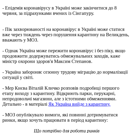
- Епідемія коронавірусу в Україні може закінчитися до 8
червня, за підрахунками вчених із Сінгапуру.
- Пік захворюваності на коронавірус в Україні може статися
вже через тиждень через порушення карантину на Великдень,
вважають у МОЗ.
- Однак Україна може пережити коронавірус і без піку, якщо
продовжити додержуватись обмежувальних заходів, каже
міністр охорони здоров'я Максим Степанов.
- Україна забороняє сезонну трудову міграцію до нормалізації
ситуації у світі.
- Мер Києва Віталій Кличко розповів подробиці першого
етапу виходу з карантину. Відкриють парки, перукарні,
непродовольчі магазини, але з істотними обмеженнями.
Детально - в матеріалі
Як Україна вийде з карантину.
- МОЗ опублікувало вимоги, які повинні дотримуватися
ринки, якщо хочуть працювати в період карантину:
Що потрібно для роботи ринків