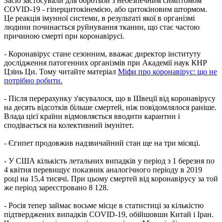
Засіб застосували для боротьби з небезпечним симптомом
COVID-19 - гіперцитокінемією, або цитокіновим штормом.
Це реакція імунної системи, в результаті якої в організмі
людини починається руйнування тканин, що стає частою
причиною смерті при коронавірусі.
- Коронавірус стане сезонним, вважає директор інституту
дослідження патогенних організмів при Академії наук КНР
Цзінь Ци. Тому читайте матеріал
Міфи про коронавірус: що не
потрібно робити.
- Після перерахунку з'ясувалося, що в Швеції від коронавірусу
на десять відсотків більше смертей, ніж повідомлялося раніше.
Влада цієї країни відмовляється вводити карантин і
сподівається на колективний імунітет.
- Єгипет продовжив надзвичайний стан ще на три місяці.
- У США кількість летальних випадків у період з 1 березня по
4 квітня перевищує показник аналогічного періоду в 2019
році на 15,4 тисячі. При цьому смертей від коронавірусу за той
же період зареєстровано 8 128.
- Росія тепер займає восьме місце в статистиці за кількістю
підтверджених випадків COVID-19, обійшовши Китай і Іран.