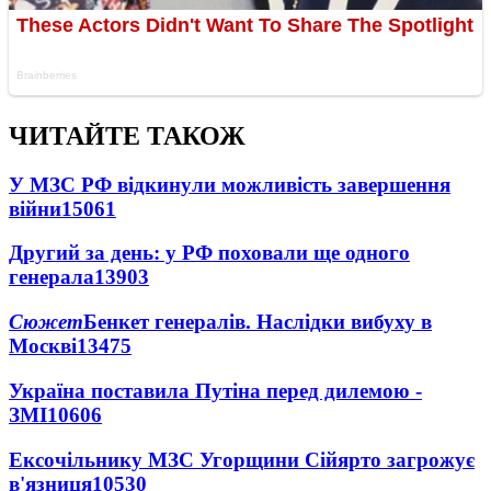
ЧИТАЙТЕ ТАКОЖ
У МЗС РФ відкинули можливість завершення
війни
15061
Другий за день: у РФ поховали ще одного
генерала
13903
Сюжет
Бенкет генералів. Наслідки вибуху в
Москві
13475
Україна поставила Путіна перед дилемою -
ЗМІ
10606
Ексочільнику МЗС Угорщини Сійярто загрожує
в'язниця
10530