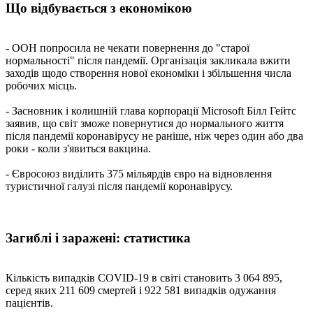
Що відбувається з економікою
- ООН попросила не чекати повернення до "старої
нормальності" після пандемії. Організація закликала вжити
заходів щодо створення нової економіки і збільшення числа
робочих місць.
- Засновник і колишній глава корпорації Microsoft Білл Гейтс
заявив, що світ зможе повернутися до нормального життя
після пандемії коронавірусу не раніше, ніж через один або два
роки - коли з'явиться вакцина.
- Євросоюз виділить 375 мільярдів євро на відновлення
туристичної галузі після пандемії коронавірусу.
Загиблі і заражені: статистика
Кількість випадків COVID-19 в світі становить 3 064 895,
серед яких 211 609 смертей і 922 581 випадків одужання
пацієнтів.