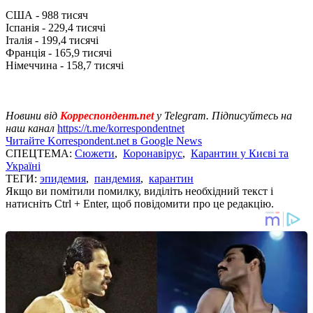
США - 988 тисяч
Іспанія - 229,4 тисячі
Італія - ​​199,4 тисячі
Франція - 165,9 тисячі
Німеччина - 158,7 тисячі
Новини від
Корреспондент.net
у Telegram. Підписуйтесь на
наш канал
https://t.me/korrespondentnet
Читайте Korrespondent.net в Google News
СПЕЦТЕМА:
Сюжети
,
Коронавірус
,
Карантин у Києві та
Україні
ТЕГИ:
эпидемия
,
пандемия
,
карантин
Якщо ви помітили помилку, виділіть необхідний текст і
натисніть Ctrl + Enter, щоб повідомити про це редакцію.