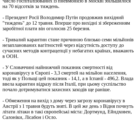
Число госпіталізованих із пневмонією в Москві збільшилося
на 70 відсотків за тиждень.
- Президент Росії Володимир Путін продовжив вихідний
"тиждень" до 12 травня. Вперше про вихідні зі збереженням
заробітної плати він оголосив 25 березня.
- Тривалий карантин стане причиною близько семи мільйонів
незапланованих вагітностей через відсутність доступу до
сучасних методів контрацепції у небагатих країнах, вважають
в ООН.
- У Словаччині найнижчий показник смертності від
коронавірусу в Європі - 3,3 смертей на мільйон населення,
тоді як у Польщі цей показник - 14,1, а в Іспанії - 496,2. Влада
ввела карантин відразу після Італії, при цьому суспільство
почало дотримуватися захисних заходів ще раніше.
- Обмеження на вихід з дому через загрозу коронавірусу в
Австрії з 1 травня будуть зняті. В цей же день з Відня почнуть
літати літаки в такі європейські міста: Дортмунд, Ейндховен,
Салоніки, Лісабон і Осло.