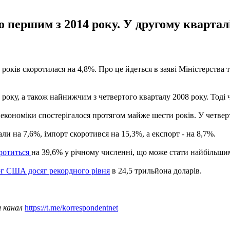
 першим з 2014 року. У другому кварта
оків скоротилася на 4,8%. Про це йдеться в заяві Міністерства т
оку, а також найнижчим з четвертого кварталу 2008 року. Тоді ч
 економіки спостерігалося протягом майже шести років. У четвер
и на 7,6%, імпорт скоротився на 15,3%, а експорт - на 8,7%.
отиться
на 39,6% у річному численні, що може стати найбільшим 
г США досяг рекордного рівня
в 24,5 трильйона доларів.
ш канал
https://t.me/korrespondentnet