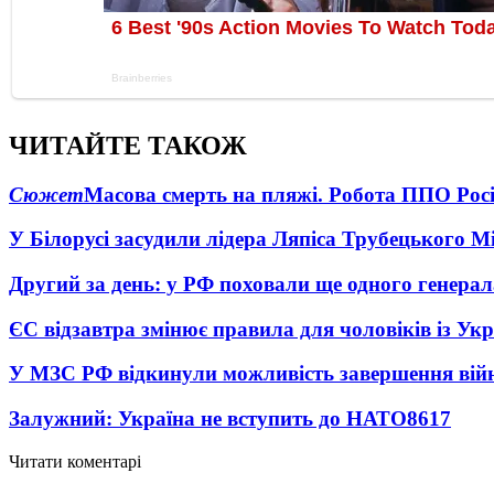
ЧИТАЙТЕ ТАКОЖ
Сюжет
Масова смерть на пляжі. Робота ППО Росі
У Білорусі засудили лідера Ляпіса Трубецького М
Другий за день: у РФ поховали ще одного генерал
ЄС відзавтра змінює правила для чоловіків із Ук
У МЗС РФ відкинули можливість завершення вій
Залужний: Україна не вступить до НАТО
8617
Читати коментарі