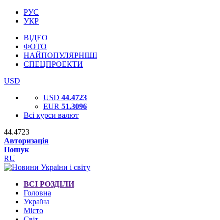
РУС
УКР
ВІДЕО
ФОТО
НАЙПОПУЛЯРНІШІ
СПЕЦПРОЕКТИ
USD
USD
44.4723
EUR
51.3096
Всі курси валют
44.4723
Авторизація
Пошук
RU
ВСІ РОЗДІЛИ
Головна
Україна
Місто
Світ