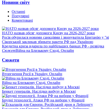
Новини світу
Останні
Популярні
Коментовані
НАТО назвав обсяг допомоги Києву на 2026-2027 роки
Росія обурилася новими санкціями і звинуватила Британію у "в
Сікорський закликав збивати ракети РФ над Україною
Кредитна криза вдарила по найбільших банках РФ - розвідка
Сюжет
Війна на Близькому Сході. Онлайн
Сюжети
Вторгнення Росії в Україну. Онлайн
Війна на Близькому Сході. Онлайн
Бенкет генералів. Наслідки вибуху в Москві
Брудні технології. Атаки РФ на вибори у Франції
Ескалація для Європи. Російський дрон в Лейпцигу