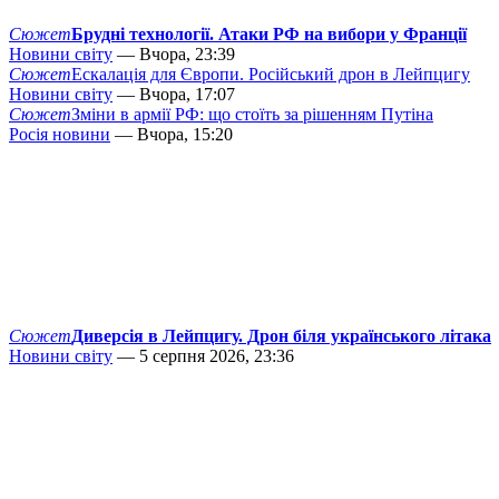
Сюжет
Брудні технології. Атаки РФ на вибори у Франції
Новини світу
— Вчора, 23:39
Сюжет
Ескалація для Європи. Російський дрон в Лейпцигу
Новини світу
— Вчора, 17:07
Сюжет
Зміни в армії РФ: що стоїть за рішенням Путіна
Росія новини
— Вчора, 15:20
Сюжет
Диверсія в Лейпцигу. Дрон біля українського літака
Новини світу
— 5 серпня 2026, 23:36