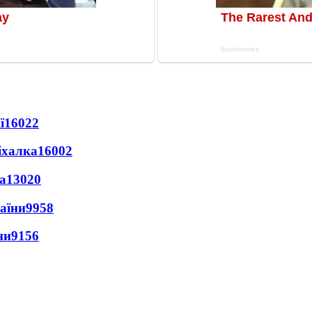
ї
16022
іхалка
16002
а
13020
раїни
9958
ни
9156