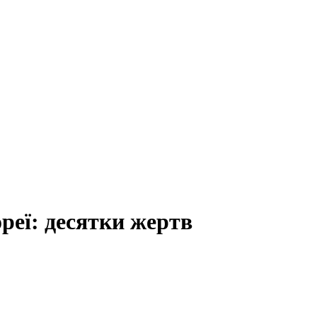
реї: десятки жертв