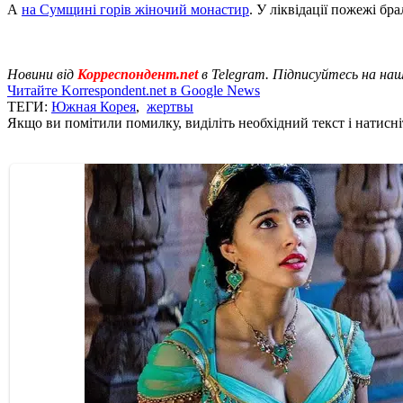
А
на Сумщині горів жіночий монастир
. У ліквідації пожежі б
Новини від
Корреспондент.net
в Telegram. Підписуйтесь на на
Читайте Korrespondent.net в Google News
ТЕГИ:
Южная Корея
,
жертвы
Якщо ви помітили помилку, виділіть необхідний текст і натисніт