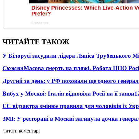
ЧИТАЙТЕ ТАКОЖ
У Білорусі засудили лідера Ляпіса Трубецького М
Сюжет
Масова смерть на пляжі. Робота ППО Росі
Другий за день: у РФ поховали ще одного генерал
Вибух у Москві: Італія відповіла Росії на її заяви
1
ЄС відзавтра змінює правила для чоловіків із Ук
ЗМІ: У ресторані в Москві загинула дочка генера
Читати коментарі