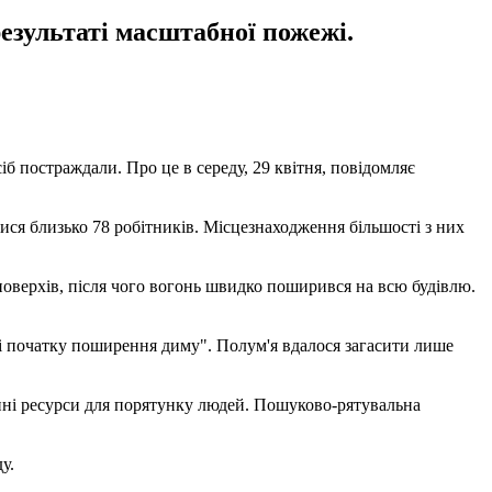
езультаті масштабної пожежі.
іб постраждали. Про це в середу, 29 квітня, повідомляє
ися близько 78 робітників. Місцезнаходження більшості з них
поверхів, після чого вогонь швидко поширився на всю будівлю.
 і початку поширення диму". Полум'я вдалося загасити лише
упні ресурси для порятунку людей. Пошуково-рятувальна
у.