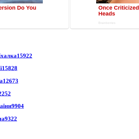
іхалка
15922
ї
15828
а
12673
2252
раїни
9904
ла
9322