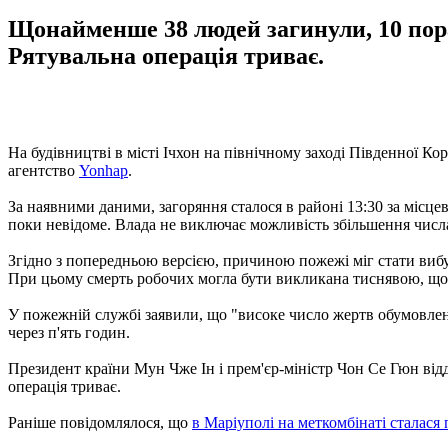
Щонайменше 38 людей загинули, 10 поран
Рятувальна операція триває.
На будівництві в місті Ічхон на північному заході Південної Ко
агентство
Yonhap
.
За наявними даними, загоряння сталося в районі 13:30 за місце
поки невідоме. Влада не виключає можливість збільшення числ
Згідно з попередньою версією, причиною пожежі міг стати вибу
При цьому смерть робочих могла бути викликана тиснявою, що
У пожежній службі заявили, що "високе число жертв обумовлен
через п'ять годин.
Президент країни Мун Чже Ін і прем'єр-міністр Чон Се Гюн ві
операція триває.
Раніше повідомлялося, що
в Маріуполі на меткомбінаті сталася