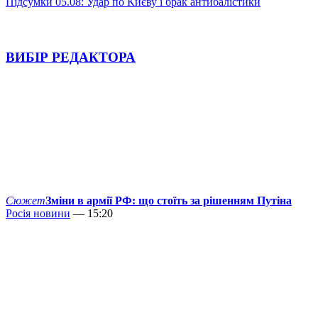
Підсумки 05.08: Удар по Києву і брак антибалістики
ВИБІР РЕДАКТОРА
Сюжет
Зміни в армії РФ: що стоїть за рішенням Путіна
Росія новини
— 15:20