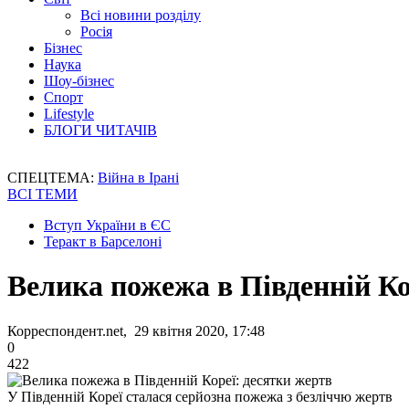
Всі новини розділу
Росія
Бізнес
Наука
Шоу-бізнес
Спорт
Lifestyle
БЛОГИ ЧИТАЧІВ
СПЕЦТЕМА:
Війна в Ірані
ВСІ ТЕМИ
Вступ України в ЄС
Теракт в Барселоні
Велика пожежа в Південній Ко
Корреспондент.net, 29 квітня 2020, 17:48
0
422
У Південній Кореї сталася серйозна пожежа з безліччю жертв