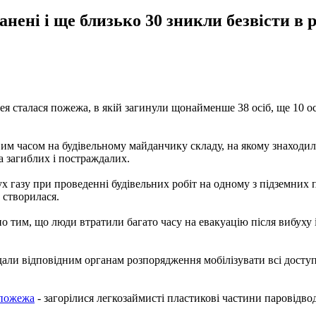
ені і ще близько 30 зникли безвісти в р
рея сталася пожежа, в якій загинули щонайменше 38 осіб, ще 10 ос
вим часом на будівельному майданчику складу, на якому знаходил
а загиблих і постраждалих.
х газу при проведенні будівельних робіт на одному з підземних 
 створилася.
о тим, що люди втратили багато часу на евакуацію після вибуху
ддали відповідним органам розпорядження мобілізувати всі дост
 пожежа
- загорілися легкозаймисті пластикові частини паровідвод